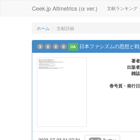
Ceek.jp Altmetrics (α ver.)
文献ランキング
ホーム
文献詳細
日本ファシズムの思想と戦
3
0
0
0
OA
著者
出版者
雑誌
巻号頁・発行日
2023-07-03 01:27:31