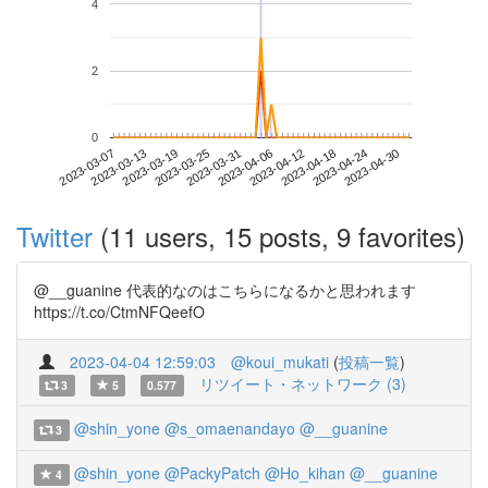
4
2
0
2023-04-24
2023-03-07
2023-03-25
2023-04-12
2023-04-30
2023-03-13
2023-03-31
2023-04-18
2023-03-19
2023-04-06
Twitter
(11 users, 15 posts, 9 favorites)
@__guanine 代表的なのはこちらになるかと思われます
https://t.co/CtmNFQeefO
2023-04-04 12:59:03
@koui_mukati
(
投稿一覧
)
リツイート・ネットワーク (3)
3
5
0.577
@shin_yone
@s_omaenandayo
@__guanine
3
@shin_yone
@PackyPatch
@Ho_kihan
@__guanine
4