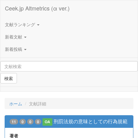
Ceek.jp Altmetrics (α ver.)
文献ランキング
新着文献
新着投稿
検索
ホーム
文献詳細
刑罰法規の意味としての行為規範
11
0
0
0
OA
著者