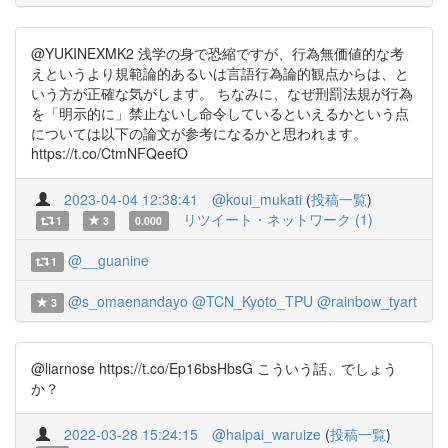
@YUKINEXMK2 浅学の身で恐縮ですが、行為無価値的な考
えというより規範論的あるいは言語行為論的観点からは、と
いう方が正確な気がします。 ちなみに、なぜ刑罰法規が行為
を「明示的に」禁止ないし命令しているといえるかという点
については以下の論文が参考になるかと思われます。
https://t.co/CtmNFQeefO
2023-04-04 12:38:41
@koui_mukati
(
投稿一覧
)
リツイート・ネットワーク (1)
1
3
0.000
@__guanine
1
@s_omaenandayo
@TCN_Kyoto_TPU
@rainbow_tyart
3
@liarnose https://t.co/Ep16bsHbsG こういう話、でしょう
か？
2022-03-28 15:24:15
@haipai_waruize
(
投稿一覧
)