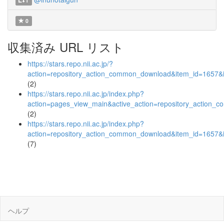
1
0
収集済み URL リスト
https://stars.repo.nii.ac.jp/?
action=repository_action_common_download&item_id=1657&i
(2)
https://stars.repo.nii.ac.jp/index.php?
action=pages_view_main&active_action=repository_action_
(2)
https://stars.repo.nii.ac.jp/index.php?
action=repository_action_common_download&item_id=1657&i
(7)
ヘルプ