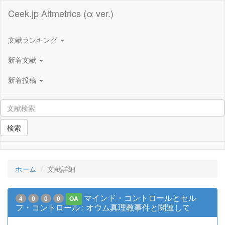
Ceek.jp Altmetrics (α ver.)
文献ランキング
新着文献
新着投稿
検索
ホーム
文献詳細
マインド・コントロールとセル
4
0
0
0
OA
フ・コントロール : オウム真理教事件と関連して