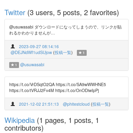
Twitter
(3 users, 5 posts, 2 favorites)
@usuwasabi ダウンロードになってしまうので、リンクが貼
れるかわかりませんが…
2023-09-27 08:14:16
@DEJNdWf1udSUjow
(
投稿一覧
)
1
@usuwasabi
1
https://t.co/VrDSqtO2QA https://t.co/SA9wWWHNE5
https://t.co/tVRJJ2Fv4M https://t.co/OnODiwIpPj
2021-12-02 21:51:13
@phitestcloud
(
投稿一覧
)
Wikipedia
(1 pages, 1 posts, 1
contributors)