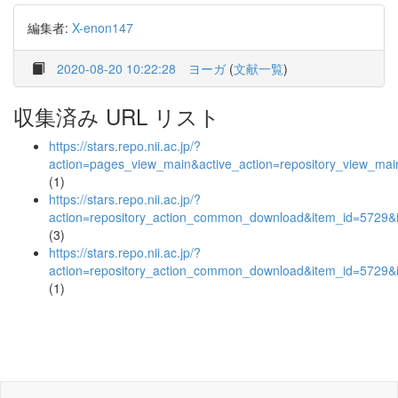
編集者:
X-enon147
2020-08-20 10:22:28
ヨーガ
(
文献一覧
)
収集済み URL リスト
https://stars.repo.nii.ac.jp/?
action=pages_view_main&active_action=repository_view_ma
(1)
https://stars.repo.nii.ac.jp/?
action=repository_action_common_download&item_id=5729&i
(3)
https://stars.repo.nii.ac.jp/?
action=repository_action_common_download&item_id=5729&i
(1)