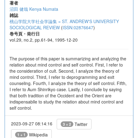
著者
沼田 健哉
Kenya Numata
雑誌
桃山学院大学社会学論集 = ST. ANDREW'S UNIVERSITY
SOCIOLOGICAL REVIEW
(
ISSN:02876647
)
巻号頁・発行日
vol.29, no.2, pp.61-94, 1995-12-20
The purpose of this paper is summarizing and analyzing the
relation about mind control and self control. First, I refer to
the consideration of cult. Second, I analyze the theory of
mind control. Third, I refer to deprogramming and exit
counseling. Fourth, I analyze the theory of self control. Fifth,
I refer to Aum Shinrikyo case. Lastly, I conclude by saying
that both tradition of the Occident and the Orient are
indispensablle to study the relation about mind control and
self control.
2023-09-27 08:14:16
Twitter
3 + 2
Wikipedia
1 + 1