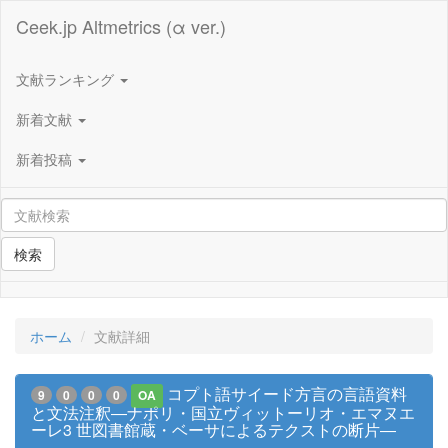
Ceek.jp Altmetrics (α ver.)
文献ランキング
新着文献
新着投稿
検索
ホーム
文献詳細
コプト語サイード方言の言語資料
9
0
0
0
OA
と文法注釈―ナポリ・国立ヴィットーリオ・エマヌエ
ーレ3 世図書館蔵・ベーサによるテクストの断片―