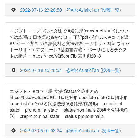
2022-07-16 23:28:50
@AfroAsiaticTan
(
投稿一覧
)
エジプト・コプト語の文法で #連語形(construct state)につい
ての説明は 日本語の資料では， 下記pdfが詳しい. #コプト語
#サイード方言 の言語資料と文法注釈 ーナポリ・国立 ヴィッ
トーリオ・エマヌエーレ3世図書館蔵・ ベーサによるテクス
トの断片ー https://t.co/VQ5Jprl7ib 宮川創2018
2022-07-16 15:28:54
@AfroAsiaticTan
(
投稿一覧
)
エジプト・ #コプト語 文法 Status名称まとめ
https://t.co/VQ5JprCIGL 1)#絶対形 absolute state 2)#拘束形
bound state 2a)#名詞接続形(#連語形/構築形) construct
state prenominal state status nominalis 2b)#代名詞接続
形 prepronominal state status pronominalis
2022-07-05 01:08:24
@AfroAsiaticTan
(
投稿一覧
)