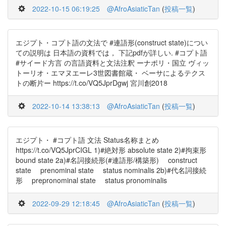
2022-10-15 06:19:25
@AfroAsiaticTan
(
投稿一覧
)
エジプト・コプト語の文法で #連語形(construct state)につい
ての説明は 日本語の資料では， 下記pdfが詳しい. #コプト語
#サイード方言 の言語資料と文法注釈 ーナポリ・国立 ヴィッ
トーリオ・エマヌエーレ3世図書館蔵・ ベーサによるテクス
トの断片ー https://t.co/VQ5JprDgwj 宮川創2018
2022-10-14 13:38:13
@AfroAsiaticTan
(
投稿一覧
)
エジプト・ #コプト語 文法 Status名称まとめ
https://t.co/VQ5JprCIGL 1)#絶対形 absolute state 2)#拘束形
bound state 2a)#名詞接続形(#連語形/構築形) construct
state prenominal state status nominalis 2b)#代名詞接続
形 prepronominal state status pronominalis
2022-09-29 12:18:45
@AfroAsiaticTan
(
投稿一覧
)