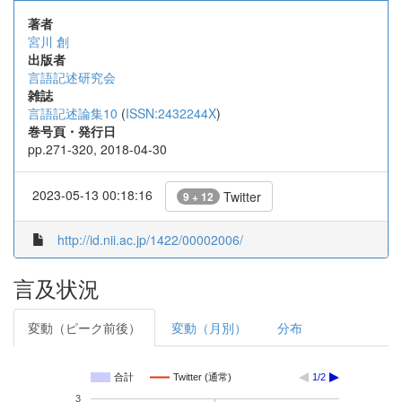
著者
宮川 創
出版者
言語記述研究会
雑誌
言語記述論集10
(
ISSN:2432244X
)
巻号頁・発行日
pp.271-320, 2018-04-30
2023-05-13 00:18:16
Twitter
9 + 12
http://id.nii.ac.jp/1422/00002006/
言及状況
変動（ピーク前後）
変動（月別）
分布
合計
Twitter (通常)
1/2
3