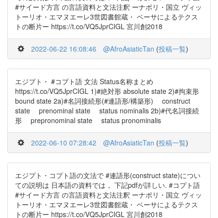
#サイード方言 の言語資料と文法注釈 ーナポリ・国立 ヴィッ
トーリオ・エマヌエーレ3世図書館蔵・ ベーサによるテクス
トの断片ー https://t.co/VQ5JprCIGL 宮川創2018
2022-06-22 16:08:46
@AfroAsiaticTan
(
投稿一覧
)
エジプト・ #コプト語 文法 Status名称まとめ
https://t.co/VQ5JprCIGL 1)#絶対形 absolute state 2)#拘束形
bound state 2a)#名詞接続形(#連語形/構築形) construct
state prenominal state status nominalis 2b)#代名詞接続
形 prepronominal state status pronominalis
2022-06-10 07:28:42
@AfroAsiaticTan
(
投稿一覧
)
エジプト・コプト語の文法で #連語形(construct state)につい
ての説明は 日本語の資料では， 下記pdfが詳しい. #コプト語
#サイード方言 の言語資料と文法注釈 ーナポリ・国立 ヴィッ
トーリオ・エマヌエーレ3世図書館蔵・ ベーサによるテクス
トの断片ー https://t.co/VQ5JprCIGL 宮川創2018