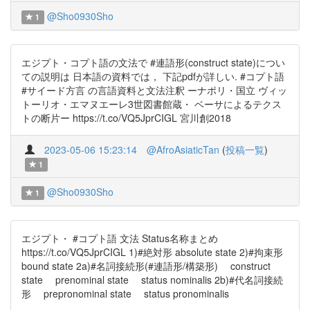
@Sho0930Sho
1
エジプト・コプト語の文法で #連語形(construct state)につい
ての説明は 日本語の資料では， 下記pdfが詳しい. #コプト語
#サイード方言 の言語資料と文法注釈 ーナポリ・国立 ヴィッ
トーリオ・エマヌエーレ3世図書館蔵・ ベーサによるテクス
トの断片ー https://t.co/VQ5JprCIGL 宮川創2018
2023-05-06 15:23:14
@AfroAsiaticTan
(
投稿一覧
)
1
@Sho0930Sho
1
エジプト・ #コプト語 文法 Status名称まとめ
https://t.co/VQ5JprCIGL 1)#絶対形 absolute state 2)#拘束形
bound state 2a)#名詞接続形(#連語形/構築形) construct
state prenominal state status nominalis 2b)#代名詞接続
形 prepronominal state status pronominalis