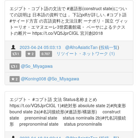
エジプト・コプト語の文法で #連語形(construct state)につい
ての説明は 日本語の資料では， 下記pdfが詳しい. #コプト語
#サイード方言 の言語資料と文法注釈 ーナポリ・国立 ヴィッ
トーリオ・エマヌエーレ3世図書館蔵・ ベーサによるテクス
トの断片ー https://t.co/VQ5JprCIGL 宮川創2018
2023-04-24 05:03:13
@AfroAsiaticTan
(
投稿一覧
)
リツイート・ネットワーク (1)
1
2
0.707
@So_Miyagawa
1
@Koning008
@So_Miyagawa
2
エジプト・ #コプト語 文法 Status名称まとめ
https://t.co/VQ5JprCIGL 1)#絶対形 absolute state 2)#拘束形
bound state 2a)#名詞接続形(#連語形/構築形) construct
state prenominal state status nominalis 2b)#代名詞接続
形 prepronominal state status pronominalis