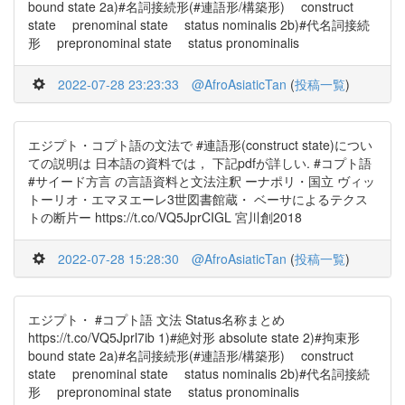
bound state 2a)#名詞接続形(#連語形/構築形) construct
state prenominal state status nominalis 2b)#代名詞接続
形 prepronominal state status pronominalis
2022-07-28 23:23:33
@AfroAsiaticTan
(
投稿一覧
)
エジプト・コプト語の文法で #連語形(construct state)につい
ての説明は 日本語の資料では， 下記pdfが詳しい. #コプト語
#サイード方言 の言語資料と文法注釈 ーナポリ・国立 ヴィッ
トーリオ・エマヌエーレ3世図書館蔵・ ベーサによるテクス
トの断片ー https://t.co/VQ5JprCIGL 宮川創2018
2022-07-28 15:28:30
@AfroAsiaticTan
(
投稿一覧
)
エジプト・ #コプト語 文法 Status名称まとめ
https://t.co/VQ5Jprl7ib 1)#絶対形 absolute state 2)#拘束形
bound state 2a)#名詞接続形(#連語形/構築形) construct
state prenominal state status nominalis 2b)#代名詞接続
形 prepronominal state status pronominalis