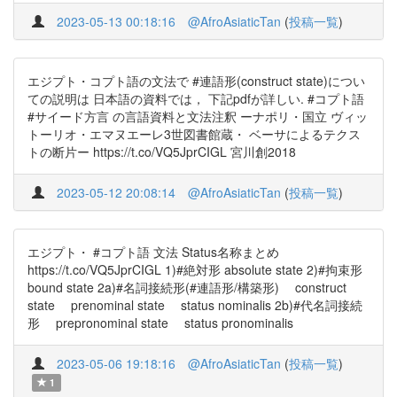
2023-05-13 00:18:16
@AfroAsiaticTan
(
投稿一覧
)
エジプト・コプト語の文法で #連語形(construct state)につい
ての説明は 日本語の資料では， 下記pdfが詳しい. #コプト語
#サイード方言 の言語資料と文法注釈 ーナポリ・国立 ヴィッ
トーリオ・エマヌエーレ3世図書館蔵・ ベーサによるテクス
トの断片ー https://t.co/VQ5JprCIGL 宮川創2018
2023-05-12 20:08:14
@AfroAsiaticTan
(
投稿一覧
)
エジプト・ #コプト語 文法 Status名称まとめ
https://t.co/VQ5JprCIGL 1)#絶対形 absolute state 2)#拘束形
bound state 2a)#名詞接続形(#連語形/構築形) construct
state prenominal state status nominalis 2b)#代名詞接続
形 prepronominal state status pronominalis
2023-05-06 19:18:16
@AfroAsiaticTan
(
投稿一覧
)
1