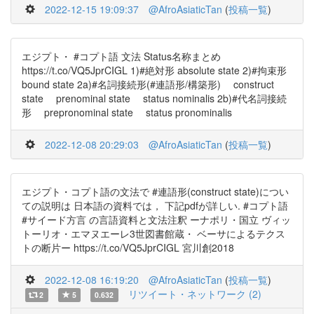
2022-12-15 19:09:37
@AfroAsiaticTan
(
投稿一覧
)
エジプト・ #コプト語 文法 Status名称まとめ
https://t.co/VQ5JprCIGL 1)#絶対形 absolute state 2)#拘束形
bound state 2a)#名詞接続形(#連語形/構築形) construct
state prenominal state status nominalis 2b)#代名詞接続
形 prepronominal state status pronominalis
2022-12-08 20:29:03
@AfroAsiaticTan
(
投稿一覧
)
エジプト・コプト語の文法で #連語形(construct state)につい
ての説明は 日本語の資料では， 下記pdfが詳しい. #コプト語
#サイード方言 の言語資料と文法注釈 ーナポリ・国立 ヴィッ
トーリオ・エマヌエーレ3世図書館蔵・ ベーサによるテクス
トの断片ー https://t.co/VQ5JprCIGL 宮川創2018
2022-12-08 16:19:20
@AfroAsiaticTan
(
投稿一覧
)
リツイート・ネットワーク (2)
2
5
0.632