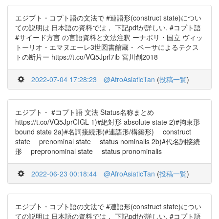
エジプト・コプト語の文法で #連語形(construct state)につい
ての説明は 日本語の資料では， 下記pdfが詳しい. #コプト語
#サイード方言 の言語資料と文法注釈 ーナポリ・国立 ヴィッ
トーリオ・エマヌエーレ3世図書館蔵・ ベーサによるテクス
トの断片ー https://t.co/VQ5Jprl7ib 宮川創2018
2022-07-04 17:28:23
@AfroAsiaticTan
(
投稿一覧
)
エジプト・ #コプト語 文法 Status名称まとめ
https://t.co/VQ5JprCIGL 1)#絶対形 absolute state 2)#拘束形
bound state 2a)#名詞接続形(#連語形/構築形) construct
state prenominal state status nominalis 2b)#代名詞接続
形 prepronominal state status pronominalis
2022-06-23 00:18:44
@AfroAsiaticTan
(
投稿一覧
)
エジプト・コプト語の文法で #連語形(construct state)につい
ての説明は 日本語の資料では， 下記pdfが詳しい. #コプト語