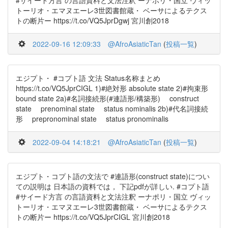
#サイード方言 の言語資料と文法注釈 ーナポリ・国立 ヴィッ
トーリオ・エマヌエーレ3世図書館蔵・ ベーサによるテクス
トの断片ー https://t.co/VQ5JprDgwj 宮川創2018
2022-09-16 12:09:33
@AfroAsiaticTan
(
投稿一覧
)
エジプト・ #コプト語 文法 Status名称まとめ
https://t.co/VQ5JprCIGL 1)#絶対形 absolute state 2)#拘束形
bound state 2a)#名詞接続形(#連語形/構築形) construct
state prenominal state status nominalis 2b)#代名詞接続
形 prepronominal state status pronominalis
2022-09-04 14:18:21
@AfroAsiaticTan
(
投稿一覧
)
エジプト・コプト語の文法で #連語形(construct state)につい
ての説明は 日本語の資料では， 下記pdfが詳しい. #コプト語
#サイード方言 の言語資料と文法注釈 ーナポリ・国立 ヴィッ
トーリオ・エマヌエーレ3世図書館蔵・ ベーサによるテクス
トの断片ー https://t.co/VQ5JprCIGL 宮川創2018