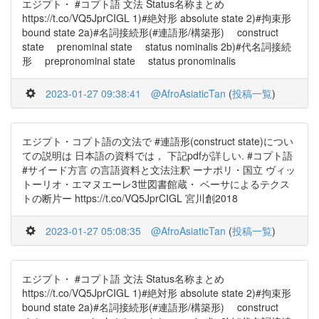
エジプト・ #コプト語 文法 Status名称まとめ
https://t.co/VQ5JprCIGL 1)#絶対形 absolute state 2)#拘束形
bound state 2a)#名詞接続形(#連語形/構築形) construct
state prenominal state status nominalis 2b)#代名詞接続
形 prepronominal state status pronominalis
2023-01-27 09:38:41
@AfroAsiaticTan
(
投稿一覧
)
エジプト・コプト語の文法で #連語形(construct state)につい
ての説明は 日本語の資料では， 下記pdfが詳しい. #コプト語
#サイード方言 の言語資料と文法注釈 ーナポリ・国立 ヴィッ
トーリオ・エマヌエーレ3世図書館蔵・ ベーサによるテクス
トの断片ー https://t.co/VQ5JprCIGL 宮川創2018
2023-01-27 05:08:35
@AfroAsiaticTan
(
投稿一覧
)
エジプト・ #コプト語 文法 Status名称まとめ
https://t.co/VQ5JprCIGL 1)#絶対形 absolute state 2)#拘束形
bound state 2a)#名詞接続形(#連語形/構築形) construct