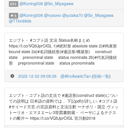
@Koning008
@So_Miyagawa
2
@Koning008
@nyaoex
@yutaka70
@So_Miyagawa
5
@TTkn68de
エジプト・ #コプト語 文法 Status名称まとめ
https://t.co/VQ5JprCIGL 1)#絶対形 absolute state 2)#拘束形
bound state 2a)#名詞接続形(#連語形/構築形) construct
state prenominal state status nominalis 2b)#代名詞接続
形 prepronominal state status pronominalis
2022-12-02 09:08:26
@AfroAsiaticTan
(
投稿一覧
)
エジプト・コプト語の文法で #連語形(construct state)につい
ての説明は 日本語の資料では， 下記pdfが詳しい. #コプト語
#サイード方言 の言語資料と文法注釈 ーナポリ・国立 ヴィッ
トーリオ・エマヌエーレ3世図書館蔵・ ベーサによるテクス
トの断片ー https://t.co/VQ5JprCIGL 宮川創2018