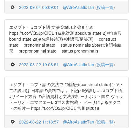
2022-09-04 05:09:01
@AfroAsiaticTan
(
投稿一覧
)
エジプト・ #コプト語 文法 Status名称まとめ
https://t.co/VQ5JprCIGL 1)#絶対形 absolute state 2)#拘束形
bound state 2a)#名詞接続形(#連語形/構築形) construct
state prenominal state status nominalis 2b)#代名詞接続
形 prepronominal state status pronominalis
2022-08-22 19:08:51
@AfroAsiaticTan
(
投稿一覧
)
エジプト・コプト語の文法で #連語形(construct state)につい
ての説明は 日本語の資料では， 下記pdfが詳しい. #コプト語
#サイード方言 の言語資料と文法注釈 ーナポリ・国立 ヴィッ
トーリオ・エマヌエーレ3世図書館蔵・ ベーサによるテクス
トの断片ー https://t.co/VQ5JprCIGL 宮川創2018
2022-08-22 11:18:57
@AfroAsiaticTan
(
投稿一覧
)