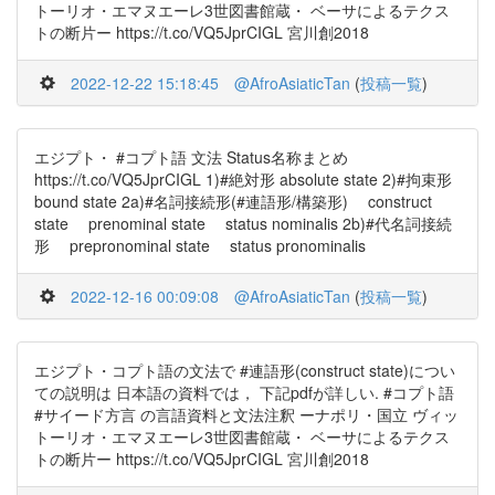
トーリオ・エマヌエーレ3世図書館蔵・ ベーサによるテクス
トの断片ー https://t.co/VQ5JprCIGL 宮川創2018
2022-12-22 15:18:45
@AfroAsiaticTan
(
投稿一覧
)
エジプト・ #コプト語 文法 Status名称まとめ
https://t.co/VQ5JprCIGL 1)#絶対形 absolute state 2)#拘束形
bound state 2a)#名詞接続形(#連語形/構築形) construct
state prenominal state status nominalis 2b)#代名詞接続
形 prepronominal state status pronominalis
2022-12-16 00:09:08
@AfroAsiaticTan
(
投稿一覧
)
エジプト・コプト語の文法で #連語形(construct state)につい
ての説明は 日本語の資料では， 下記pdfが詳しい. #コプト語
#サイード方言 の言語資料と文法注釈 ーナポリ・国立 ヴィッ
トーリオ・エマヌエーレ3世図書館蔵・ ベーサによるテクス
トの断片ー https://t.co/VQ5JprCIGL 宮川創2018