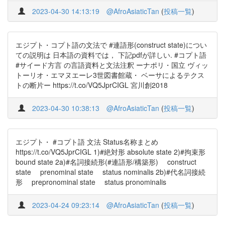
2023-04-30 14:13:19
@AfroAsiaticTan
(
投稿一覧
)
エジプト・コプト語の文法で #連語形(construct state)につい
ての説明は 日本語の資料では， 下記pdfが詳しい. #コプト語
#サイード方言 の言語資料と文法注釈 ーナポリ・国立 ヴィッ
トーリオ・エマヌエーレ3世図書館蔵・ ベーサによるテクス
トの断片ー https://t.co/VQ5JprCIGL 宮川創2018
2023-04-30 10:38:13
@AfroAsiaticTan
(
投稿一覧
)
エジプト・ #コプト語 文法 Status名称まとめ
https://t.co/VQ5JprCIGL 1)#絶対形 absolute state 2)#拘束形
bound state 2a)#名詞接続形(#連語形/構築形) construct
state prenominal state status nominalis 2b)#代名詞接続
形 prepronominal state status pronominalis
2023-04-24 09:23:14
@AfroAsiaticTan
(
投稿一覧
)