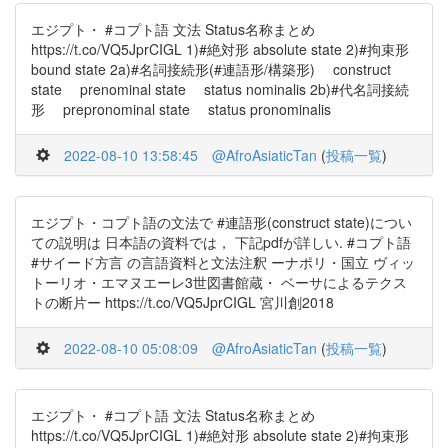
エジプト・ #コプト語 文法 Status名称まとめ
https://t.co/VQ5JprCIGL 1)#絶対形 absolute state 2)#拘束形
bound state 2a)#名詞接続形(#連語形/構築形) construct
state prenominal state status nominalis 2b)#代名詞接続
形 prepronominal state status pronominalis
2022-08-10 13:58:45
@AfroAsiaticTan
(
投稿一覧
)
エジプト・コプト語の文法で #連語形(construct state)につい
ての説明は 日本語の資料では， 下記pdfが詳しい. #コプト語
#サイード方言 の言語資料と文法注釈 ーナポリ・国立 ヴィッ
トーリオ・エマヌエーレ3世図書館蔵・ ベーサによるテクス
トの断片ー https://t.co/VQ5JprCIGL 宮川創2018
2022-08-10 05:08:09
@AfroAsiaticTan
(
投稿一覧
)
エジプト・ #コプト語 文法 Status名称まとめ
https://t.co/VQ5JprCIGL 1)#絶対形 absolute state 2)#拘束形