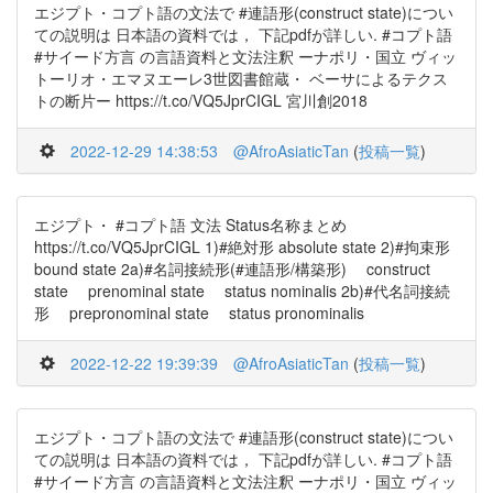
エジプト・コプト語の文法で #連語形(construct state)につい
ての説明は 日本語の資料では， 下記pdfが詳しい. #コプト語
#サイード方言 の言語資料と文法注釈 ーナポリ・国立 ヴィッ
トーリオ・エマヌエーレ3世図書館蔵・ ベーサによるテクス
トの断片ー https://t.co/VQ5JprCIGL 宮川創2018
2022-12-29 14:38:53
@AfroAsiaticTan
(
投稿一覧
)
エジプト・ #コプト語 文法 Status名称まとめ
https://t.co/VQ5JprCIGL 1)#絶対形 absolute state 2)#拘束形
bound state 2a)#名詞接続形(#連語形/構築形) construct
state prenominal state status nominalis 2b)#代名詞接続
形 prepronominal state status pronominalis
2022-12-22 19:39:39
@AfroAsiaticTan
(
投稿一覧
)
エジプト・コプト語の文法で #連語形(construct state)につい
ての説明は 日本語の資料では， 下記pdfが詳しい. #コプト語
#サイード方言 の言語資料と文法注釈 ーナポリ・国立 ヴィッ