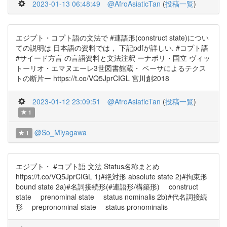
2023-01-13 06:48:49
@AfroAsiaticTan
(
投稿一覧
)
エジプト・コプト語の文法で #連語形(construct state)につい
ての説明は 日本語の資料では， 下記pdfが詳しい. #コプト語
#サイード方言 の言語資料と文法注釈 ーナポリ・国立 ヴィッ
トーリオ・エマヌエーレ3世図書館蔵・ ベーサによるテクス
トの断片ー https://t.co/VQ5JprCIGL 宮川創2018
2023-01-12 23:09:51
@AfroAsiaticTan
(
投稿一覧
)
1
@So_Miyagawa
1
エジプト・ #コプト語 文法 Status名称まとめ
https://t.co/VQ5JprCIGL 1)#絶対形 absolute state 2)#拘束形
bound state 2a)#名詞接続形(#連語形/構築形) construct
state prenominal state status nominalis 2b)#代名詞接続
形 prepronominal state status pronominalis