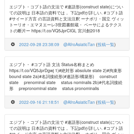
エジプト・コプト語の文法で #連語形(construct state)につい
ての説明は 日本語の資料では， 下記pdfが詳しい. #コプト語
#サイード方言 の言語資料と文法注釈 ーナポリ・国立 ヴィッ
トーリオ・エマヌエーレ3世図書館蔵・ ベーサによるテクス
トの断片ー https://t.co/VQ5JprCIGL 宮川創2018
2022-09-28 23:38:09
@AfroAsiaticTan
(
投稿一覧
)
エジプト・ #コプト語 文法 Status名称まとめ
https://t.co/VQ5JprDgwj 1)#絶対形 absolute state 2)#拘束形
bound state 2a)#名詞接続形(#連語形/構築形) construct
state prenominal state status nominalis 2b)#代名詞接続
形 prepronominal state status pronominalis
2022-09-16 21:18:51
@AfroAsiaticTan
(
投稿一覧
)
エジプト・コプト語の文法で #連語形(construct state)につい
ての説明は 日本語の資料では， 下記pdfが詳しい. #コプト語