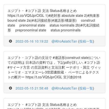
エジプト・ #コプト語 文法 Status名称まとめ
https://t.co/VQ5JprCIGL 1)#絶対形 absolute state 2)#拘束形
bound state 2a)#名詞接続形(#連語形/構築形) construct
state prenominal state status nominalis 2b)#代名詞接続
形 prepronominal state status pronominalis
2022-05-16 10:19:22
@AfroAsiaticTan
(
投稿一覧
)
エジプト・コプト語の文法で #連語形(construct state)につい
ての説明は 日本語の資料では， 下記pdfが詳しい. #コプト語
#サイード方言 の言語資料と文法注釈 ーナポリ・国立 ヴィッ
トーリオ・エマヌエーレ3世図書館蔵・ ベーサによるテクス
トの断片ー https://t.co/VQ5JprCIGL 宮川創2018
2022-05-15 21:58:48
@AfroAsiaticTan
(
投稿一覧
)
エジプト・ #コプト語 文法 Status名称まとめ