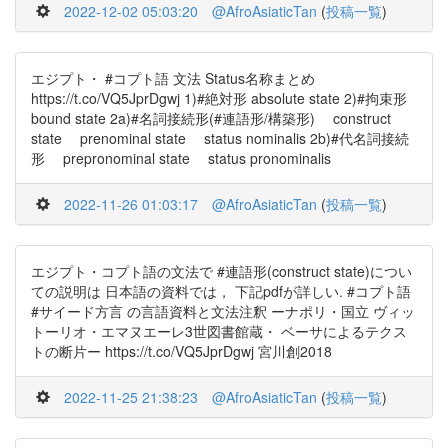
2022-12-02 05:03:20
@AfroAsiaticTan
(
投稿一覧
)
エジプト・ #コプト語 文法 Status名称まとめ
https://t.co/VQ5JprDgwj 1)#絶対形 absolute state 2)#拘束形
bound state 2a)#名詞接続形(#連語形/構築形) construct
state prenominal state status nominalis 2b)#代名詞接続
形 prepronominal state status pronominalis
2022-11-26 01:03:17
@AfroAsiaticTan
(
投稿一覧
)
エジプト・コプト語の文法で #連語形(construct state)につい
ての説明は 日本語の資料では， 下記pdfが詳しい. #コプト語
#サイード方言 の言語資料と文法注釈 ーナポリ・国立 ヴィッ
トーリオ・エマヌエーレ3世図書館蔵・ ベーサによるテクス
トの断片ー https://t.co/VQ5JprDgwj 宮川創2018
2022-11-25 21:38:23
@AfroAsiaticTan
(
投稿一覧
)