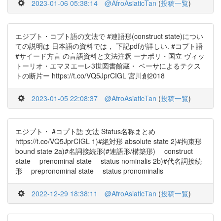
2023-01-06 05:38:14
@AfroAsiaticTan
(
投稿一覧
)
エジプト・コプト語の文法で #連語形(construct state)につい
ての説明は 日本語の資料では， 下記pdfが詳しい. #コプト語
#サイード方言 の言語資料と文法注釈 ーナポリ・国立 ヴィッ
トーリオ・エマヌエーレ3世図書館蔵・ ベーサによるテクス
トの断片ー https://t.co/VQ5JprCIGL 宮川創2018
2023-01-05 22:08:37
@AfroAsiaticTan
(
投稿一覧
)
エジプト・ #コプト語 文法 Status名称まとめ
https://t.co/VQ5JprCIGL 1)#絶対形 absolute state 2)#拘束形
bound state 2a)#名詞接続形(#連語形/構築形) construct
state prenominal state status nominalis 2b)#代名詞接続
形 prepronominal state status pronominalis
2022-12-29 18:38:11
@AfroAsiaticTan
(
投稿一覧
)