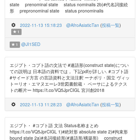
state prenominal state status nominalis 2b)#代名詞接続
形 prepronominal state status pronominalis
2022-11-13 15:18:23
@AfroAsiaticTan
(
投稿一覧
)
1
@JI1SED
1
エジプト・コプト語の文法で #連語形(construct state)につい
ての説明は 日本語の資料では， 下記pdfが詳しい. #コプト語
#サイード方言 の言語資料と文法注釈 ーナポリ・国立 ヴィッ
トーリオ・エマヌエーレ3世図書館蔵・ ベーサによるテクス
トの断片ー https://t.co/VQ5JprCIGL 宮川創2018
2022-11-13 11:28:23
@AfroAsiaticTan
(
投稿一覧
)
エジプト・ #コプト語 文法 Status名称まとめ
https://t.co/VQ5JprCIGL 1)#絶対形 absolute state 2)#拘束形
bound state 2a)#名詞接続形(#連語形/構築形) construct