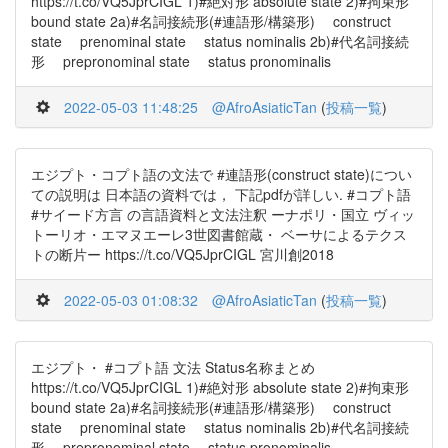
https://t.co/VQ5JprCIGL 1)#絶対形 absolute state 2)#拘束形
bound state 2a)#名詞接続形(#連語形/構築形) construct
state prenominal state status nominalis 2b)#代名詞接続
形 prepronominal state status pronominalis
2022-05-03 11:48:25
@AfroAsiaticTan
(
投稿一覧
)
エジプト・コプト語の文法で #連語形(construct state)につい
ての説明は 日本語の資料では， 下記pdfが詳しい. #コプト語
#サイード方言 の言語資料と文法注釈 ーナポリ・国立 ヴィッ
トーリオ・エマヌエーレ3世図書館蔵・ ベーサによるテクス
トの断片ー https://t.co/VQ5JprCIGL 宮川創2018
2022-05-03 01:08:32
@AfroAsiaticTan
(
投稿一覧
)
エジプト・ #コプト語 文法 Status名称まとめ
https://t.co/VQ5JprCIGL 1)#絶対形 absolute state 2)#拘束形
bound state 2a)#名詞接続形(#連語形/構築形) construct
state prenominal state status nominalis 2b)#代名詞接続
形 prepronominal state status pronominalis