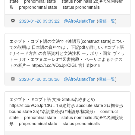
state prenominal state status nominalis 2b)#代名詞接続
形 prepronominal state status pronominalis
2023-01-20 09:39:22
@AfroAsiaticTan
(
投稿一覧
)
エジプト・コプト語の文法で #連語形(construct state)につい
ての説明は 日本語の資料では， 下記pdfが詳しい. #コプト語
#サイード方言 の言語資料と文法注釈 ーナポリ・国立 ヴィッ
トーリオ・エマヌエーレ3世図書館蔵・ ベーサによるテクス
トの断片ー https://t.co/VQ5JprCIGL 宮川創2018
2023-01-20 05:38:26
@AfroAsiaticTan
(
投稿一覧
)
エジプト・ #コプト語 文法 Status名称まとめ
https://t.co/VQ5JprCIGL 1)#絶対形 absolute state 2)#拘束形
bound state 2a)#名詞接続形(#連語形/構築形) construct
state prenominal state status nominalis 2b)#代名詞接続
形 prepronominal state status pronominalis