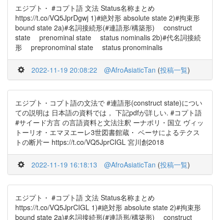
エジプト・ #コプト語 文法 Status名称まとめ
https://t.co/VQ5JprDgwj 1)#絶対形 absolute state 2)#拘束形
bound state 2a)#名詞接続形(#連語形/構築形) construct
state prenominal state status nominalis 2b)#代名詞接続
形 prepronominal state status pronominalis
2022-11-19 20:08:22
@AfroAsiaticTan
(
投稿一覧
)
エジプト・コプト語の文法で #連語形(construct state)につい
ての説明は 日本語の資料では， 下記pdfが詳しい. #コプト語
#サイード方言 の言語資料と文法注釈 ーナポリ・国立 ヴィッ
トーリオ・エマヌエーレ3世図書館蔵・ ベーサによるテクス
トの断片ー https://t.co/VQ5JprCIGL 宮川創2018
2022-11-19 16:18:13
@AfroAsiaticTan
(
投稿一覧
)
エジプト・ #コプト語 文法 Status名称まとめ
https://t.co/VQ5JprCIGL 1)#絶対形 absolute state 2)#拘束形
bound state 2a)#名詞接続形(#連語形/構築形) construct