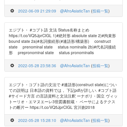
2022-06-09 21:29:09
@AfroAsiaticTan
(
投稿一覧
)
エジプト・ #コプト語 文法 Status名称まとめ
https://t.co/VQ5JprCIGL 1)#絶対形 absolute state 2)#拘束形
bound state 2a)#名詞接続形(#連語形/構築形) construct
state prenominal state status nominalis 2b)#代名詞接続
形 prepronominal state status pronominalis
2022-05-28 23:58:36
@AfroAsiaticTan
(
投稿一覧
)
エジプト・コプト語の文法で #連語形(construct state)につい
ての説明は 日本語の資料では， 下記pdfが詳しい. #コプト語
#サイード方言 の言語資料と文法注釈 ーナポリ・国立 ヴィッ
トーリオ・エマヌエーレ3世図書館蔵・ ベーサによるテクス
トの断片ー https://t.co/VQ5JprCIGL 宮川創2018
2022-05-28 15:28:10
@AfroAsiaticTan
(
投稿一覧
)