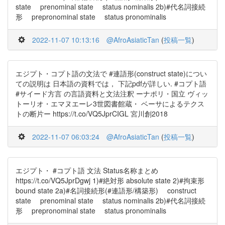
state prenominal state status nominalis 2b)#代名詞接続
形 prepronominal state status pronominalis
2022-11-07 10:13:16
@AfroAsiaticTan
(
投稿一覧
)
エジプト・コプト語の文法で #連語形(construct state)につい
ての説明は 日本語の資料では， 下記pdfが詳しい. #コプト語
#サイード方言 の言語資料と文法注釈 ーナポリ・国立 ヴィッ
トーリオ・エマヌエーレ3世図書館蔵・ ベーサによるテクス
トの断片ー https://t.co/VQ5JprCIGL 宮川創2018
2022-11-07 06:03:24
@AfroAsiaticTan
(
投稿一覧
)
エジプト・ #コプト語 文法 Status名称まとめ
https://t.co/VQ5JprDgwj 1)#絶対形 absolute state 2)#拘束形
bound state 2a)#名詞接続形(#連語形/構築形) construct
state prenominal state status nominalis 2b)#代名詞接続
形 prepronominal state status pronominalis