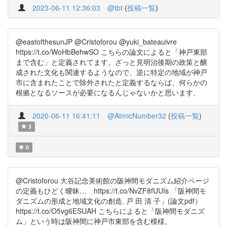
2023-06-11 12:36:03
@tbt
(
投稿一覧
)
@eastofthesunJP @Cristoforou @yuki_bateauivre
https://t.co/WoHbBehwSO こちらの論文によると「神戸東部
まで含む」と定義されてます。ざっと見明治後期の政策と醸
成された文化も関連するようなので、逆に特定の地域が神戸
市に含まれたことで除外されたと定義するならば、何らかの
根拠となるソースが必要になるんじゃないかと思います、
2020-06-11 16:41:11
@AtmicNumber32
(
投稿一覧
)
3
0
@Cristoforou 大谷記念美術館の阪神間モダニズム紹介ページ
の定義もひどく曖昧… https://t.co/NvZF8fUUIs 「阪神間モ
ダニズムの形成と地域文化の創造. 戸 田 清 子」(論文pdf）
https://t.co/O5vg6ESUAH こちらによると「阪神間モダニズ
ム」という時は阪神間に神戸市東部を含む模様。