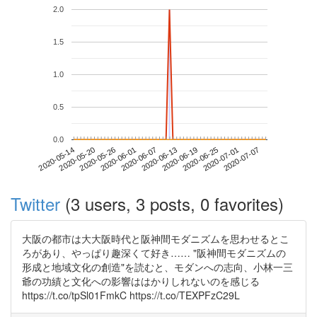
2.0
1.5
1.0
0.5
0.0
2020-07-01
2020-05-14
2020-06-01
2020-06-19
2020-07-07
2020-05-20
2020-06-07
2020-06-25
2020-05-26
2020-06-13
Twitter
(3 users, 3 posts, 0 favorites)
大阪の都市は大大阪時代と阪神間モダニズムを思わせるとこ
ろがあり、やっぱり趣深くて好き…… "阪神間モダニズムの
形成と地域文化の創造"を読むと、モダンへの志向、小林一三
爺の功績と文化への影響ははかりしれないのを感じる
https://t.co/tpSl01FmkC https://t.co/TEXPFzC29L