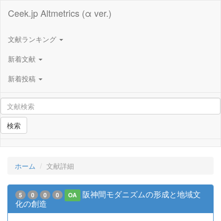
Ceek.jp Altmetrics (α ver.)
文献ランキング
新着文献
新着投稿
検索
ホーム
文献詳細
阪神間モダニズムの形成と地域文
5
0
0
0
OA
化の創造