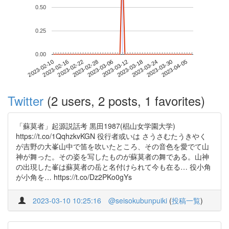
0.50
0.25
0.00
2023-03-30
2023-02-10
2023-02-28
2023-03-18
2023-04-05
2023-02-16
2023-03-06
2023-03-24
2023-02-22
2023-03-12
Twitter
(2 users, 2 posts, 1 favorites)
「蘇莫者」起源説話考 黒田1987(椙山女学園大学)
https://t.co/1QqhzkvKGN 役行者或いは さうさむたうきやく
が吉野の大峯山中で笛を吹いたところ、その音色を愛でて山
神が舞った。その姿を写したものが蘇莫者の舞である。山神
の出現した峯は蘇莫者の岳と名付けられて今も在る… 役小角
が小角を… https://t.co/Dz2PKo0gYs
2023-03-10 10:25:16
@seisokubunpuiki
(
投稿一覧
)