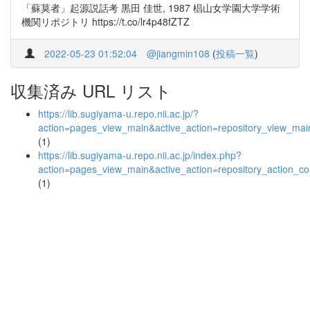
「蘇莫者」起源説話考 黒田 佳世, 1987 椙山女学園大学学術
機関リポジトリ https://t.co/lr4p48fZTZ
2022-05-23 01:52:04
@jiangmin108
(
投稿一覧
)
収集済み URL リスト
https://lib.sugiyama-u.repo.nii.ac.jp/?
action=pages_view_main&active_action=repository_view_ma
(1)
https://lib.sugiyama-u.repo.nii.ac.jp/index.php?
action=pages_view_main&active_action=repository_action_
(1)