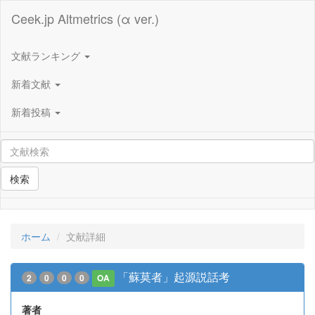
Ceek.jp Altmetrics (α ver.)
文献ランキング
新着文献
新着投稿
検索
ホーム
文献詳細
「蘇莫者」起源説話考
2
0
0
0
OA
著者