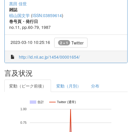
黒田 佳世
雑誌
椙山国文学
(
ISSN:03859614
)
巻号頁・発行日
no.11, pp.60-79, 1987
2023-03-10 10:25:16
Twitter
2 + 1
http://id.nii.ac.jp/1454/00001654/
言及状況
変動（ピーク前後）
変動（月別）
分布
合計
Twitter (通常)
1.00
0.75