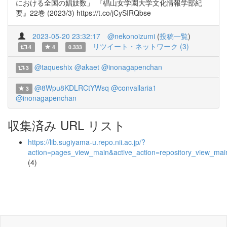
における全国の娼妓数」 『椙山女学園大学文化情報学部紀
要』22巻 (2023/3) https://t.co/jCySIRQbse
2023-05-20 23:32:17
@nekonoizumi
(
投稿一覧
)
リツイート・ネットワーク (3)
4
4
0.333
@taqueshix
@akaet
@inonagapenchan
3
@8Wpu8KDLRCtYWsq
@convallaria1
3
@inonagapenchan
収集済み URL リスト
https://lib.sugiyama-u.repo.nii.ac.jp/?
action=pages_view_main&active_action=repository_view_ma
(4)