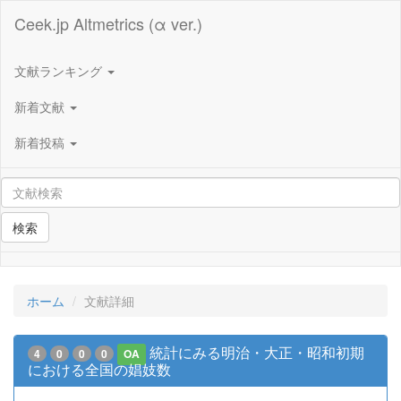
Ceek.jp Altmetrics (α ver.)
文献ランキング
新着文献
新着投稿
検索
ホーム
文献詳細
統計にみる明治・大正・昭和初期
4
0
0
0
OA
における全国の娼妓数