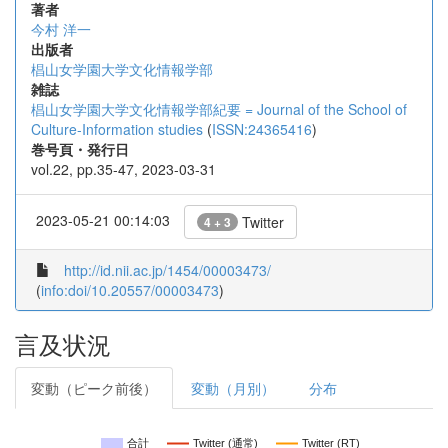
著者
今村 洋一
出版者
椙山女学園大学文化情報学部
雑誌
椙山女学園大学文化情報学部紀要 = Journal of the School of
Culture-Information studies
(
ISSN:24365416
)
巻号頁・発行日
vol.22, pp.35-47, 2023-03-31
2023-05-21 00:14:03
Twitter
4 + 3
http://id.nii.ac.jp/1454/00003473/
(
info:doi/10.20557/00003473
)
言及状況
変動（ピーク前後）
変動（月別）
分布
合計
Twitter (通常)
Twitter (RT)