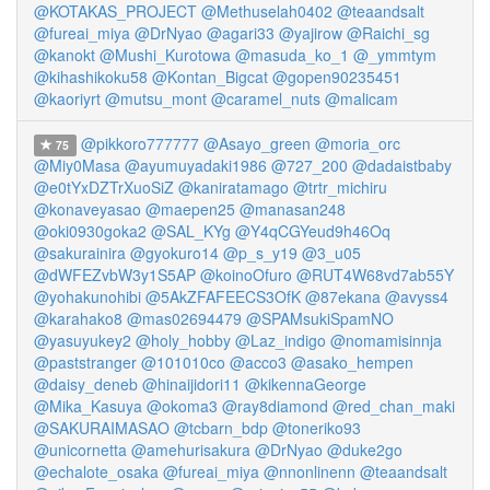
@KOTAKAS_PROJECT
@Methuselah0402
@teaandsalt
@fureai_miya
@DrNyao
@agari33
@yajirow
@Raichi_sg
@kanokt
@Mushi_Kurotowa
@masuda_ko_1
@_ymmtym
@kihashikoku58
@Kontan_Bigcat
@gopen90235451
@kaoriyrt
@mutsu_mont
@caramel_nuts
@malicam
@pikkoro777777
@Asayo_green
@moria_orc
75
@Miy0Masa
@ayumuyadaki1986
@727_200
@dadaistbaby
@e0tYxDZTrXuoSiZ
@kaniratamago
@trtr_michiru
@konaveyasao
@maepen25
@manasan248
@oki0930goka2
@SAL_KYg
@Y4qCGYeud9h46Oq
@sakurainira
@gyokuro14
@p_s_y19
@3_u05
@dWFEZvbW3y1S5AP
@koinoOfuro
@RUT4W68vd7ab55Y
@yohakunohibi
@5AkZFAFEECS3OfK
@87ekana
@avyss4
@karahako8
@mas02694479
@SPAMsukiSpamNO
@yasuyukey2
@holy_hobby
@Laz_indigo
@nomamisinnja
@paststranger
@101010co
@acco3
@asako_hempen
@daisy_deneb
@hinaijidori11
@kikennaGeorge
@Mika_Kasuya
@okoma3
@ray8diamond
@red_chan_maki
@SAKURAIMASAO
@tcbarn_bdp
@toneriko93
@unicornetta
@amehurisakura
@DrNyao
@duke2go
@echalote_osaka
@fureai_miya
@nnonlinenn
@teaandsalt