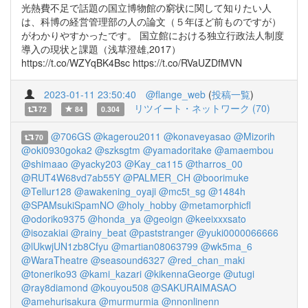
光熱費不足で話題の国立博物館の窮状に関して知りたい人
は、科博の経営管理部の人の論文（５年ほど前ものですが）
がわかりやすかったです。 国立館における独立行政法人制度
導入の現状と課題（浅草澄雄,2017）
https://t.co/WZYqBK4Bsc https://t.co/RVaUZDfMVN
2023-01-11 23:50:40
@flange_web
(
投稿一覧
)
リツイート・ネットワーク (70)
72
84
0.304
@706GS
@kagerou2011
@konaveyasao
@Mizorih
70
@oki0930goka2
@szksgtm
@yamadoritake
@amaembou
@shimaao
@yacky203
@Kay_ca115
@tharros_00
@RUT4W68vd7ab55Y
@PALMER_CH
@boorimuke
@Tellur128
@awakening_oyaji
@mc5t_sg
@1484h
@SPAMsukiSpamNO
@holy_hobby
@metamorphicfl
@odoriko9375
@honda_ya
@geoign
@keeixxxsato
@isozakiai
@rainy_beat
@paststranger
@yuki0000066666
@lUkwjUN1zb8Cfyu
@martian08063799
@wk5ma_6
@WaraTheatre
@seasound6327
@red_chan_maki
@toneriko93
@kami_kazari
@kikennaGeorge
@utugi
@ray8diamond
@kouyou508
@SAKURAIMASAO
@amehurisakura
@murmurmia
@nnonlinenn