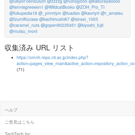
@uikyoFoeniculum
@zzzzg
@ruinojyo55
@kaburayaoooo
@tennisgreeeen1
@WildcatBooko
@ZOH_Pro_TI
@fukupedia18
@_ymmtym
@luadsix
@kaoriyrt
@r_amatsu
@IzumiKozasa
@kachimushi67
@sinsei_1003
@caramel_nuts
@gopen90235451
@kiyoshi_fujii
@mutsu_mont
収集済み URL リスト
https://omnh.repo.nii.ac.jp/index.php?
action=pages_view_main&active_action=repository_action_
(71)
ヘルプ
ご意見はこちら
TechTech Inc.