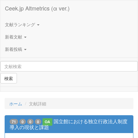
Ceek.jp Altmetrics (α ver.)
文献ランキング
新着文献
新着投稿
検索
ホーム
文献詳細
国立館における独立行政法人制度
71
0
0
0
OA
導入の現状と課題