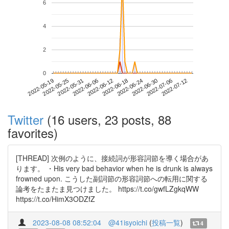
6
4
2
0
2022-07-06
2022-05-19
2022-06-06
2022-06-24
2022-07-12
2022-05-25
2022-06-12
2022-06-30
2022-05-31
2022-06-18
Twitter
(16 users, 23 posts, 88
favorites)
[THREAD] 次例のように、接続詞が形容詞節を導く場合があ
ります。 ・His very bad behavior when he is drunk is always
frowned upon. こうした副詞節の形容詞節への転用に関する
論考をたまたま見つけました。 https://t.co/gwfLZgkqWW
https://t.co/HimX3ODZfZ
2023-08-08 08:52:04
@41isyoichi
(
投稿一覧
)
4