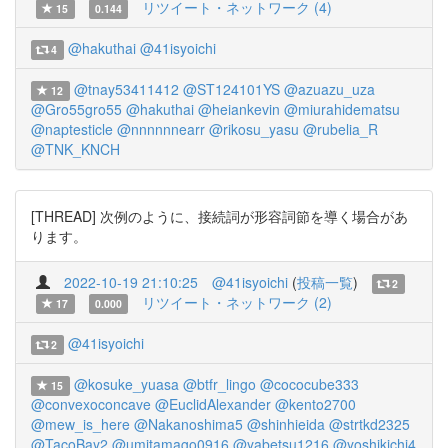
リツイート・ネットワーク (4)
15
0.144
@hakuthai
@41isyoichi
4
@tnay53411412
@ST124101YS
@azuazu_uza
12
@Gro55gro55
@hakuthai
@heiankevin
@miurahidematsu
@naptesticle
@nnnnnnearr
@rikosu_yasu
@rubelia_R
@TNK_KNCH
[THREAD] 次例のように、接続詞が形容詞節を導く場合があ
ります。
2022-10-19 21:10:25
@41isyoichi
(
投稿一覧
)
2
リツイート・ネットワーク (2)
17
0.000
@41isyoichi
2
@kosuke_yuasa
@btfr_lingo
@cococube333
15
@convexoconcave
@EuclidAlexander
@kento2700
@mew_is_here
@Nakanoshima5
@shinhieida
@strtkd2325
@TacoBay2
@umitamago0916
@yabetsu1216
@yoshikichi4