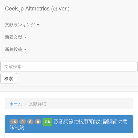
Ceek.jp Altmetrics (α ver.)
文献ランキング
新着文献
新着投稿
検索
ホーム
文献詳細
形容詞節に転用可能な副詞節の意
16
0
0
0
OA
味制約