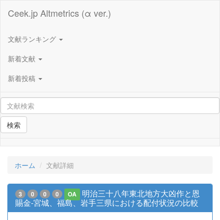
Ceek.jp Altmetrics (α ver.)
文献ランキング
新着文献
新着投稿
検索
ホーム
文献詳細
明治三十八年東北地方大凶作と恩
3
0
0
0
OA
賜金-宮城、福島、岩手三県における配付状況の比較