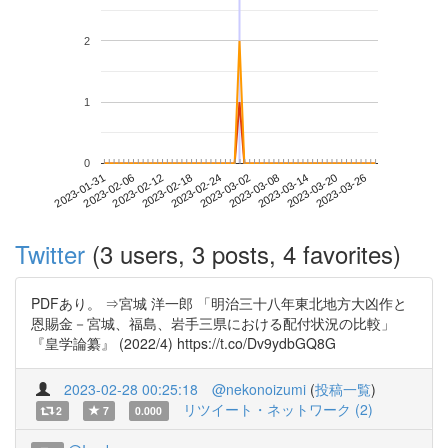
2
1
0
2023-03-20
2023-01-31
2023-02-18
2023-03-08
2023-03-26
2023-02-06
2023-02-24
2023-03-14
2023-02-12
2023-03-02
Twitter
(3 users, 3 posts, 4 favorites)
PDFあり。 ⇒宮城 洋一郎 「明治三十八年東北地方大凶作と
恩賜金－宮城、福島、岩手三県における配付状況の比較」
『皇学論纂』 (2022/4) https://t.co/Dv9ydbGQ8G
2023-02-28 00:25:18
@nekonoizumi
(
投稿一覧
)
リツイート・ネットワーク (2)
2
7
0.000