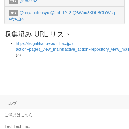
@Imakov
2
@nayanotensyu
@hal_1213
@8Wpu8KDLRCtYWsq
4
@ys_jpd
収集済み URL リスト
https://kogakkan.repo.nii.ac.jp/?
action=pages_view_main&active_action=repository_view_ma
(3)
ヘルプ
ご意見はこちら
TechTech Inc.