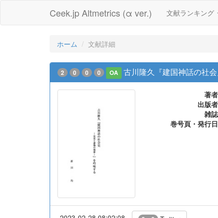
Ceek.jp Altmetrics (α ver.)
文献ランキング
ホーム
文献詳細
古川隆久『建国神話の社会
2
0
0
0
OA
著者
出版者
雑誌
巻号頁・発行日
2023-02-28 08:02:08