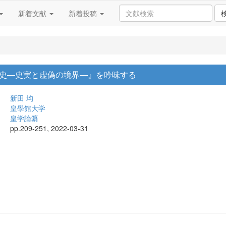
新着文献
新着投稿
史―史実と虚偽の境界―』を吟味する
新田 均
皇學館大学
皇学論纂
pp.209-251, 2022-03-31