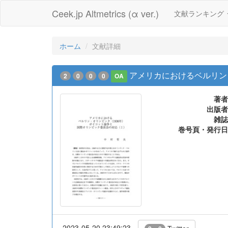
Ceek.jp Altmetrics (α ver.)
文献ランキング
ホーム
文献詳細
アメリカにおけるベルリン・
2
0
0
0
OA
著者
出版者
雑誌
巻号頁・発行日
2023-05-20 23:49:23