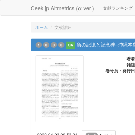
Ceek.jp Altmetrics (α ver.)
文献ランキング
ホーム
文献詳細
負の記憶と記念碑--沖縄
1
0
0
0
OA
著者
雑誌
巻号頁・発行日
2022-04-23 09:53:21