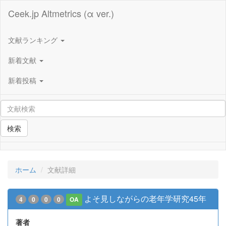
Ceek.jp Altmetrics (α ver.)
文献ランキング
新着文献
新着投稿
検索
ホーム
文献詳細
よそ見しながらの老年学研究45年
4
0
0
0
OA
著者