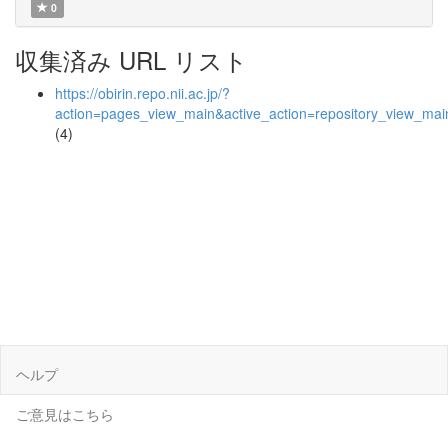
0
収集済み URL リスト
https://obirin.repo.nii.ac.jp/?
action=pages_view_main&active_action=repository_view_ma
(4)
ヘルプ
ご意見はこちら