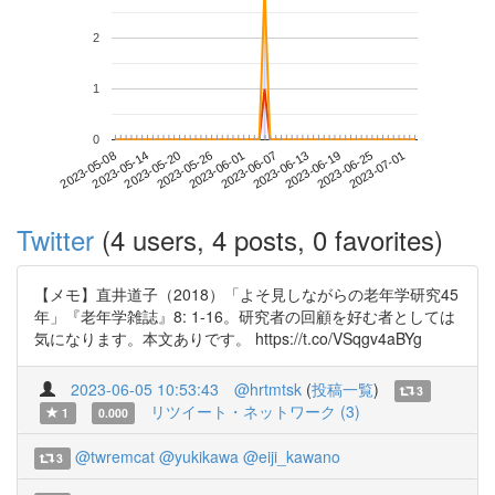
2
1
0
2023-06-25
2023-05-08
2023-05-26
2023-06-13
2023-07-01
2023-05-14
2023-06-01
2023-06-19
2023-05-20
2023-06-07
Twitter
(4 users, 4 posts, 0 favorites)
【メモ】直井道子（2018）「よそ見しながらの老年学研究45
年」『老年学雑誌』8: 1-16。研究者の回顧を好む者としては
気になります。本文ありです。 https://t.co/VSqgv4aBYg
2023-06-05 10:53:43
@hrtmtsk
(
投稿一覧
)
3
リツイート・ネットワーク (3)
1
0.000
@twremcat
@yukikawa
@eiji_kawano
3