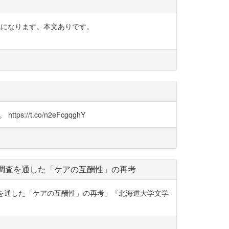
は気になります。本文ありです。
t.co/n2eFcgqghY
的調査を通した「ケアの互酬性」の再考
査を通した「ケアの互酬性」の再考」『北海道大学文学