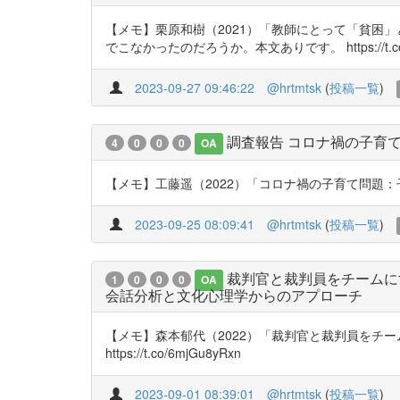
【メモ】栗原和樹（2021）「教師にとって「貧困」
でこなかったのだろうか。本文ありです。 https://t.co/
2023-09-27 09:46:22
@hrtmtsk
(
投稿一覧
)
調査報告 コロナ禍の子育
4
0
0
0
OA
【メモ】工藤遥（2022）「コロナ禍の子育て問題：子育て
2023-09-25 08:09:41
@hrtmtsk
(
投稿一覧
)
裁判官と裁判員をチームに
1
0
0
0
OA
会話分析と文化心理学からのアプローチ
【メモ】森本郁代（2022）「裁判官と裁判員をチー
https://t.co/6mjGu8yRxn
2023-09-01 08:39:01
@hrtmtsk
(
投稿一覧
)