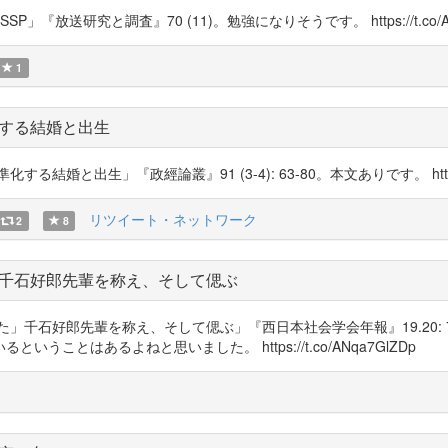
放送研究と調査』70 (11)。勉強になりそうです。 https://t.co/Ap
1
する結婚と出生
出生」『政經論叢』91 (3-4): 63-80。本文ありです。 https://t.
リツイート・ネットワーク
2
8
千石好郎先輩を称え、そして偲ぶ
た」千石好郎先輩を称え、そして偲ぶ」『西日本社会学会年報』19.20: 
とはあるよねと思いました。 https://t.co/ANqa7GlZDp