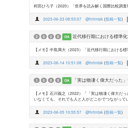
村田ひろ子（2020）「世界を読み解く国際比較調査ISSP」『
2023-06-23 08:53:07
@hrtmtsk
(
投稿一覧
)
近代移行期における標準化
2
0
0
0
OA
【メモ】中島満大（2023）「近代移行期における標準化する結婚と
2023-06-14 10:51:08
@hrtmtsk
(
投稿一覧
)
「実は物凄く偉大だった」
1
0
0
0
OA
【メモ】石川義之（2022）「「実は物凄く偉大だっ
いなくても、それでも人と人がどこかでつながっているというこ
2023-06-05 10:55:57
@hrtmtsk
(
投稿一覧
)