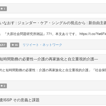
1
なおす : ジェンダー・ケア・シングルの視点から : 新自由主
社会問題研究所雑誌』771。本文ありです。 https://t.co/Yw6Fid
リツイート・ネットワーク
7
35
短時間勤務の必要性―介護の再家族化と自立重視的介護―
約と短時間勤務の必要性：介護の再家族化と自立重視的介護」『社会保障研
2
ISSP その意義と課題