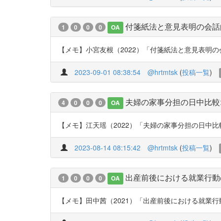
付箋紙法と意見表明の会話
1
0
0
0
OA
【メモ】小宮友根（2022）「付箋紙法と意見表明の会話的環境
2023-09-01 08:38:54
@hrtmtsk
(
投稿一覧
)
夫婦の家事分担の日中比較
4
0
0
0
OA
【メモ】江天瑶（2022）「夫婦の家事分担の日中比較：ジ
2023-08-14 08:15:42
@hrtmtsk
(
投稿一覧
)
出産前後における就業行動
1
0
0
0
OA
【メモ】田中茜（2021）「出産前後における就業行動の変化