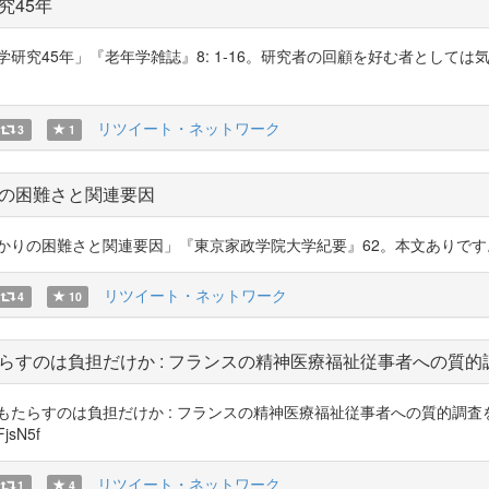
究45年
学研究45年」『老年学雑誌』8: 1-16。研究者の回顧を好む者として
リツイート・ネットワーク
3
1
の困難さと関連要因
困難さと関連要因」『東京家政学院大学紀要』62。本文ありです。 https://
リツイート・ネットワーク
4
10
らすのは負担だけか : フランスの精神医療福祉従事者への質
にもたらすのは負担だけか : フランスの精神医療福祉従事者への質的調
jsN5f
リツイート・ネットワーク
1
4