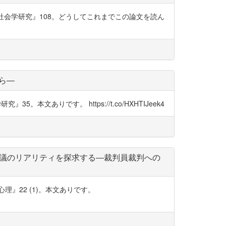
社会学研究』108。どうしてこれまでこの論文を読ん
ら―
ありです。 https://t.co/HXHTIJeek4
評議のリアリティを探求する―裁判員裁判への
』22 (1)。本文ありです。