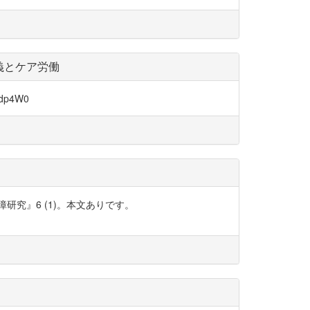
義とケア労働
p4W0
究』6 (1)。本文ありです。