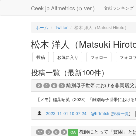
Ceek.jp Altmetrics (α ver.)
文献ランキング
ホーム
Twitter
松木 洋人（Matsuki Hiroto）
松木 洋人（Matsuki Hirot
投稿
お気に入り
フォロー
フォロ
投稿一覧（最新100件）
離別母子世帯における非同居父
2
0
0
0
【メモ】稲葉昭英（2023）「離別母子世帯における非同居
2023-11-01 10:07:24
@hrtmtsk
(
投稿一覧
)
教師にとって「貧困」とは
17
0
0
0
OA