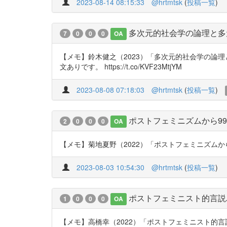
2023-08-14 08:15:33
@hrtmtsk
(
投稿一覧
)
多次元的社会学の論理と多
7
0
0
0
OA
【メモ】鈴木健之（2023）「多次元的社会学の論
文ありです。 https://t.co/KVF23MtjYM
2023-08-08 07:18:03
@hrtmtsk
(
投稿一覧
)
ポストフェミニズムから9
2
0
0
0
OA
【メモ】菊地夏野（2022）「ポストフェミニズムから99％
2023-08-03 10:54:30
@hrtmtsk
(
投稿一覧
)
ポストフェミニスト的言説
1
0
0
0
OA
【メモ】高橋幸（2022）「ポストフェミニスト的言説パター