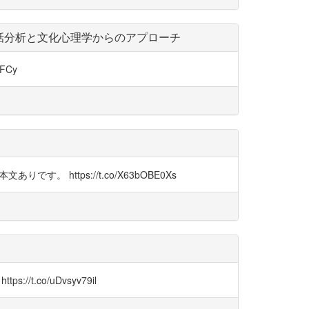
話分析と文化心理学からのアプローチ
FCy
https://t.co/X63bOBE0Xs
て
co/uDvsyv79il