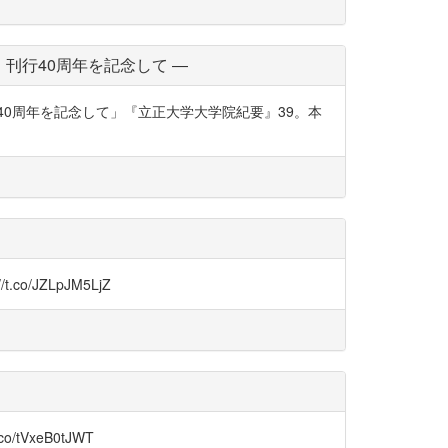
刊行40周年を記念して ―
40周年を記念して」『立正大学大学院紀要』39。本
JZLpJM5LjZ
VxeB0tJWT