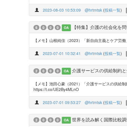
2023-08-03 10:53:09
@hrtmtsk
(
投稿一覧
)
【特集】介護の社会化を問い
6
0
0
0
OA
【メモ】山根純佳（2023）「新自由主義とケア労働」 『大原
2023-07-01 10:32:41
@hrtmtsk
(
投稿一覧
)
介護サービスの供給制約と
2
0
0
0
OA
【メモ】池田心豪（2021）「介護サービスの供給制
https://t.co/UE2By4MLnO
2023-07-01 09:53:27
@hrtmtsk
(
投稿一覧
)
世界を読み解く国際比較調査
2
0
0
0
OA