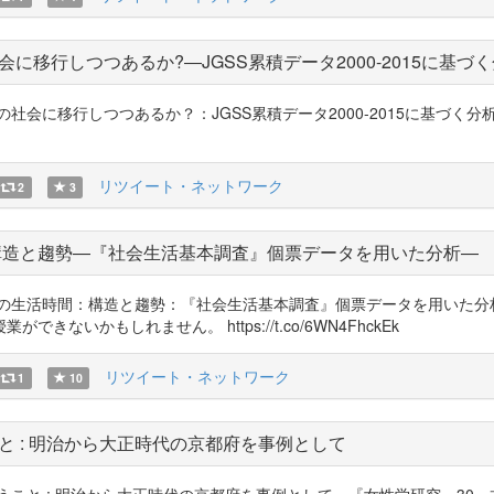
に移行しつつあるか?―JGSS累積データ2000-2015に基づ
社会に移行しつつあるか？：JGSS累積データ2000-2015に基づく分析
リツイート・ネットワーク
2
3
構造と趨勢―『社会生活基本調査』個票データを用いた分析―
時間：構造と趨勢：『社会生活基本調査』個票データを用いた分析」IPSS Wo
いかもしれません。 https://t.co/6WN4FhckEk
リツイート・ネットワーク
1
10
と : 明治から大正時代の京都府を事例として