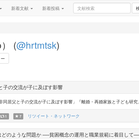
新着文献
新着投稿
o） (
@hrtmtsk
)
ワー
と子の交流が子に及ぼす影響
父と子の交流が子に及ぼす影響」『離婚・再婚家族と子ども研究』5。まだ閲覧でき
リツイート・ネットワーク
1
7
どのような問題か ──貧困概念の運用と職業規範に着目して─