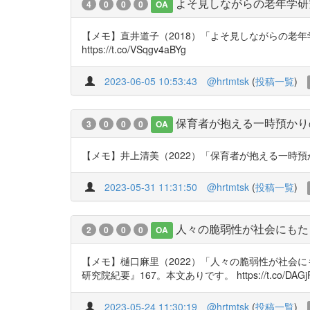
よそ見しながらの老年学研
4
0
0
0
OA
【メモ】直井道子（2018）「よそ見しながらの老年
https://t.co/VSqgv4aBYg
2023-06-05 10:53:43
@hrtmtsk
(
投稿一覧
)
保育者が抱える一時預かり
3
0
0
0
OA
【メモ】井上清美（2022）「保育者が抱える一時預かりの
2023-05-31 11:31:50
@hrtmtsk
(
投稿一覧
)
人々の脆弱性が社会にもた
2
0
0
0
OA
【メモ】樋口麻里（2022）「人々の脆弱性が社会
研究院紀要』167。本文ありです。 https://t.co/DAGjF
2023-05-24 11:30:19
@hrtmtsk
(
投稿一覧
)