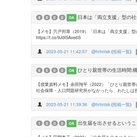
日本は「両立支援」型の社会
4
0
0
0
OA
【メモ】宍戸邦章（2019）「日本は「両立支援」型の
https://t.co/9J0lSAxe6S
2023-05-21 11:42:57
@hrtmtsk
(
投稿一覧
)
ひとり親世帯の生活時間:
6
0
0
0
OA
【授業資料メモ】余田翔平（2022）「ひとり親世帯の生活
社会保障・人口問題研究所がなかったら、わたしは授業ができな
2023-05-21 11:39:36
@hrtmtsk
(
投稿一覧
)
出生届を出させるというこ
1
0
0
0
OA