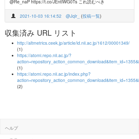
@Re_naP https://t.co/JEntIWG0Ts これ読むべき
2021-10-03 16:14:52
@Jqlr_
(
投稿一覧
)
収集済み URL リスト
http://altmetrics.ceek.jp/article/id.nii.ac.jp/1612/00001349/
(1)
https://atomi.repo.nii.ac.jp/?
action=repository_action_common_download&item_id=1355&i
(1)
https://atomi.repo.nii.ac.jp/index.php?
action=repository_action_common_download&item_id=1355&i
(2)
ヘルプ