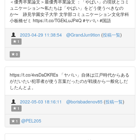
＜優秀卒業論文＞最優秀卒業論文 ：「やばい」の現状とコミ
ュニケーション〜私たちは「やばい」をどう使うべきなの
か〜 跡見学園女子大学 文学部コミュニケーション文化学科
小板橋ゼミ https://t.co/TGEkLuJP4Q #ヤバい #国語
2023-04-29 11:38:54
@GrandJun9tion
(
投稿一覧
)
1
0
https://t.co/4vsDaDKREs 「ヤバい」自体は江戸時代からある
がだいたい犯罪者が使う言葉だったのが戦後から一般化しだ
したんとよ。
2022-05-03 18:16:11
@borisbadenov85
(
投稿一覧
)
1
@PEL205
1