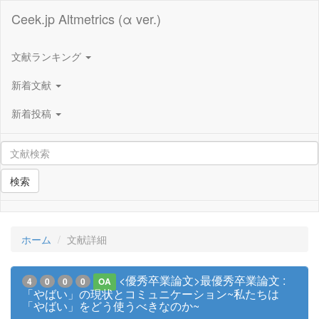
Ceek.jp Altmetrics (α ver.)
文献ランキング
新着文献
新着投稿
検索
ホーム
文献詳細
<優秀卒業論文>最優秀卒業論文 :
4
0
0
0
OA
「やばい」の現状とコミュニケーション~私たちは
「やばい」をどう使うべきなのか~