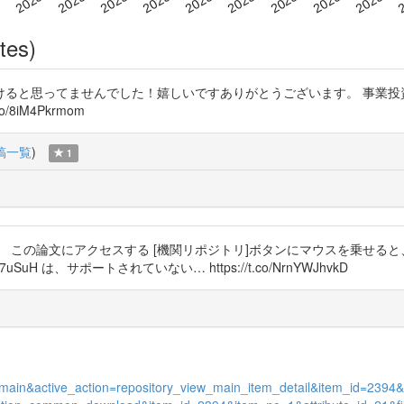
tes)
ントいただけると思ってませんでした！嬉しいですありがとうございます。 事
8iM4Pkrmom
稿一覧
)
1
Bhg の、 この論文にアクセスする [機関リポジトリ]ボタンにマウスを乗せると、 http
w7uSuH は、サポートされていない… https://t.co/NrnYWJhvkD
iew_main&active_action=repository_view_main_item_detail&item_id=23