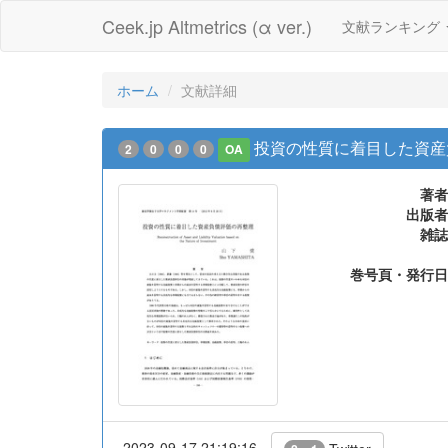
Ceek.jp Altmetrics (α ver.)
文献ランキング
ホーム
文献詳細
投資の性質に着目した資産
2
0
0
0
OA
著者
出版者
雑誌
巻号頁・発行日
2023-09-17 21:19:16