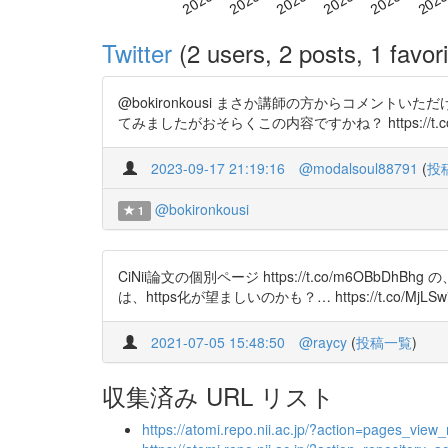
Twitter
(2 users, 2 posts, 1 favori
@bokironkousi まさか講師の方からコメ
てみましたがおそらくこの内容ですかね？ https://t.co/
2023-09-17 21:19:16
@modalsoul88791
(
投
@bokironkousi
1
CiNii論文の個別ページ https://t.co/m6OBbDh
は、https化が望ましいのかも？… https://t.co/MjLS
2021-07-05 15:48:50
@raycy
(
投稿一覧
)
収集済み URL リスト
https://atomi.repo.nii.ac.jp/?action=pages_v