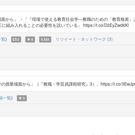
場面から」 ・「『現場で使える教育社会学―教職のための「教育格差」入
ることの必要性を説いている」 https://t.co/D2EyZwd6Kl
一覧
)
リツイート・ネットワーク (3)
2
6
0.333
場面から」（『教職・学芸員課程研究』3）、https://t.co/3EwJp0
稿一覧
)
3