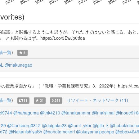
vorites)
的誤謬」と関係するようにも思うが、それだけではないと感じる。あと
るはず。https://t.co/3EwJp0tfqa
稿一覧
)
6
oL
@makunegao
面から」（『教職・学芸員課程研究』3、2022年）https://t.co/3Ew
稿一覧
)
リツイート・ネットワーク (11)
11
31
0.241
i9744
@hahaguma
@tnk4210
@tanakamnmr
@imaisimai
@inoue916
129
@Carlsberg0812
@daigaku23
@fumi_ykbr
@glib_k
@hobokidoch
d72
@NakanishiyaSh
@nonotomokori
@okayamaipponpp
@pbox464