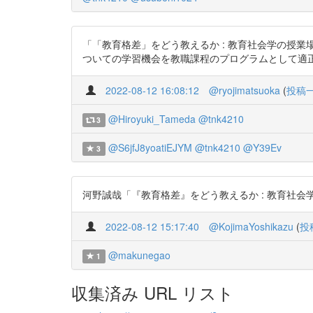
「「教育格差」をどう教えるか : 教育社会学の授業
ついての学習機会を教職課程のプログラムとして適正に組み入れ
2022-08-12 16:08:12
@ryojimatsuoka
(
投稿
@Hiroyuki_Tameda
@tnk4210
3
@S6jfJ8yoatiEJYM
@tnk4210
@Y39Ev
3
河野誠哉「『教育格差』をどう教えるか : 教育社会学の授業
2022-08-12 15:17:40
@KojimaYoshikazu
(
投
@makunegao
1
収集済み URL リスト