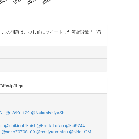
、この問題は、少し前にツイートした河野誠哉「『教
Jp0tfqa
61
@18991129
@NakanishiyaSh
an
@ishikinohikuist
@KantaTerao
@kei9744
9
@sako79798109
@sanjyuumatsu
@side_GM