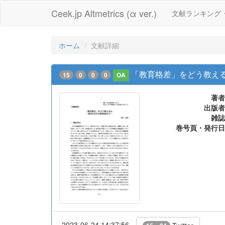
Ceek.jp Altmetrics (α ver.)
文献ランキング
ホーム
文献詳細
「教育格差」をどう教える
15
0
0
0
OA
著者
出版者
雑誌
巻号頁・発行日
2023-06-24 14:37:56