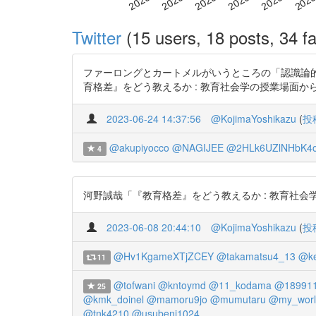
Twitter
(15 users, 18 posts, 34 fa
ファーロングとカートメルがいうところの「認識論
育格差』をどう教えるか : 教育社会学の授業場面から」とも関わ
2023-06-24 14:37:56
@KojimaYoshikazu
(
投
@akupiyocco
@NAGIJEE
@2HLk6UZlNHbK4
4
河野誠哉「『教育格差』をどう教えるか : 教育社会学の授業場
2023-06-08 20:44:10
@KojimaYoshikazu
(
投
@Hv1KgameXTjZCEY
@takamatsu4_13
@ke
11
@tofwani
@kntoymd
@11_kodama
@18991
25
@kmk_doinel
@mamoru9jo
@mumutaru
@my_worl
@tnk4210
@usubeni1024