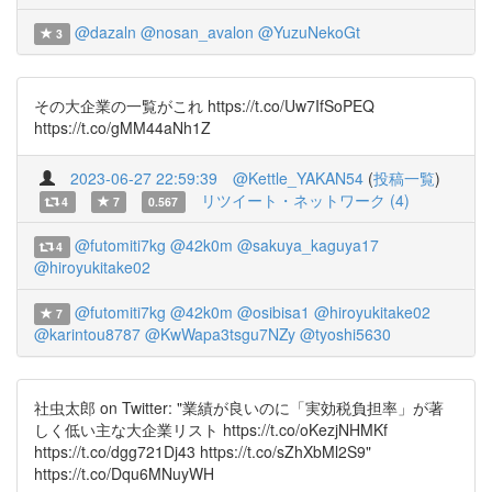
@dazaln
@nosan_avalon
@YuzuNekoGt
3
その大企業の一覧がこれ https://t.co/Uw7IfSoPEQ
https://t.co/gMM44aNh1Z
2023-06-27 22:59:39
@Kettle_YAKAN54
(
投稿一覧
)
リツイート・ネットワーク (4)
4
7
0.567
@futomiti7kg
@42k0m
@sakuya_kaguya17
4
@hiroyukitake02
@futomiti7kg
@42k0m
@osibisa1
@hiroyukitake02
7
@karintou8787
@KwWapa3tsgu7NZy
@tyoshi5630
社虫太郎 on Twitter: "業績が良いのに「実効税負担率」が著
しく低い主な大企業リスト https://t.co/oKezjNHMKf
https://t.co/dgg721Dj43 https://t.co/sZhXbMl2S9"
https://t.co/Dqu6MNuyWH