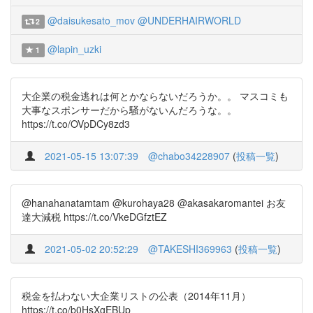
@daisukesato_mov
@UNDERHAIRWORLD
2
@lapin_uzki
1
大企業の税金逃れは何とかならないだろうか。。 マスコミも
大事なスポンサーだから騒がないんだろうな。。
https://t.co/OVpDCy8zd3
2021-05-15 13:07:39
@chabo34228907
(
投稿一覧
)
@hanahanatamtam @kurohaya28 @akasakaromantei お友
達大減税 https://t.co/VkeDGfztEZ
2021-05-02 20:52:29
@TAKESHI369963
(
投稿一覧
)
税金を払わない大企業リストの公表（2014年11月）
https://t.co/b0HsXgEBUp