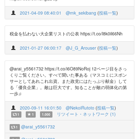
2021-04-09 08:40:01
@mk_sekibang
(
投稿一覧
)
税金を払わない大企業リストの公表 https://t.co/l8k0il66Nh
2021-01-27 06:00:17
@J_G_Arouser
(
投稿一覧
)
@arai_y5561732 https://t.co/i6O89NoRoj 12ページ目をさっ
くりご覧ください。すべて聞いた事ある（マスコミにスポン
サーとしてあれこれ出資。また政党にはたっぷり献金）して
る「優良企業」。敵は巨大です。知ることが敵の弱体化の第
一歩♫
2020-09-11 16:01:50
@NekoiRutoto
(
投稿一覧
)
リツイート・ネットワーク (1)
1
1
1.000
@arai_y5561732
1