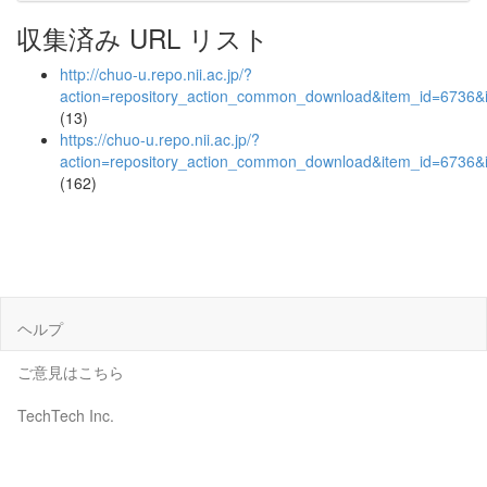
収集済み URL リスト
http://chuo-u.repo.nii.ac.jp/?
action=repository_action_common_download&item_id=6736&i
(13)
https://chuo-u.repo.nii.ac.jp/?
action=repository_action_common_download&item_id=6736&i
(162)
ヘルプ
ご意見はこちら
TechTech Inc.