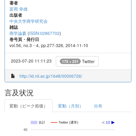
著者
富岡 幸雄
出版者
中央大学商学研究会
雑誌
商学論纂
(
ISSN:02867702
)
巻号頁・発行日
vol.56, no.3・4, pp.277-326, 2014-11-10
2023-07-20 11:11:23
Twitter
175 + 231
http://id.nii.ac.jp/1648/00006726/
言及状況
変動（ピーク前後）
変動（月別）
分布
合計
Twitter (通常)
1/2
60