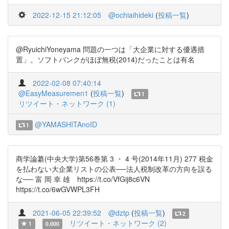
2022-12-15 21:12:05
@ochiaihideki
(
投稿一覧
)
@RyuichiYoneyama 問題の一つは「大企業に対する優遇措
置」。ソフトバンクがほぼ無税(2014)だったことは有名
2022-02-08 07:40:14
@EasyMeasuremen1
(
投稿一覧
)
1
リツイート・ネットワーク (1)
@YAMASHITAnoID
1
商学論纂(中央大学)第56巻第 3 ・ 4 号(2014年11月) 277 税金
を払わない大企業リストの公表──法人税制改革の方向を誤る
な── 富 岡 幸 雄 https://t.co/VfGij8c6VN
https://t.co/6wGVWPL3FH
2021-06-05 22:39:52
@dztp
(
投稿一覧
)
2
リツイート・ネットワーク (2)
1
0.000