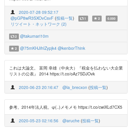
2020-07-28 09:52:17
@pGP8wR3SXOvCsvF
(
投稿一覧
)
1
2
0.000
リツイート・ネットワーク (2)
@takumari10m
2
@75mKHJihIZypjk4
@kenborThink
2
これは大論文。 富岡 幸雄（中央大）『税金を払わない大企業
リストの公表』 2014 https://t.co/oAz7SDJOvk
2020-06-23 20:16:47
@la_brecxon
(
投稿一覧
)
参考。2014年法人税。φ(..)メモメモ https://t.co/cwiXLd7CX5
2020-05-23 02:16:56
@aruche
(
投稿一覧
)