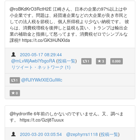
@roBKdKrO3RctH2E 江崎さん、日本の企業の97%以上は中
小企業です。問題は、経団連企業などの大企業が良き市民と
しての法人税を節税し、個人所得税より少ない納税です。 彼
らは、消費税増税を後押しと益税も貰い、トランプは輸出企
業の補助金と指摘して怒ってます。消費税ゼロでシンプルな
課税‼️ https://t.co/GK3HJNXIda
2020-05-17 08:29:44
@mLvWjAwbIYbgoRA
(
投稿一覧
)
1
3
0.000
リツイート・ネットワーク (1)
@RJlYWkfXIEGulWc
1
0
@hydrorifle 6年前のしかないのですいません。又、調べま
す。 https://t.co/Gzij8Tuuux
2020-03-20 03:05:54
@zephyrrs1118
(
投稿一覧
)