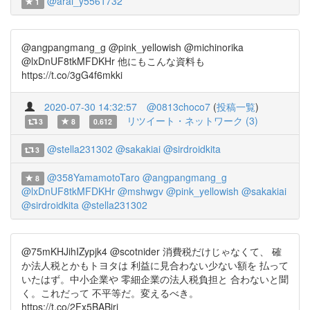
@arai_y5561732
1
@angpangmang_g @pink_yellowish @michinorika
@lxDnUF8tkMFDKHr 他にもこんな資料も
https://t.co/3gG4f6mkki
2020-07-30 14:32:57
@0813choco7
(
投稿一覧
)
リツイート・ネットワーク (3)
3
8
0.612
@stella231302
@sakakiai
@sirdroidkita
3
@358YamamotoTaro
@angpangmang_g
8
@lxDnUF8tkMFDKHr
@mshwgv
@pink_yellowish
@sakakiai
@sirdroidkita
@stella231302
@75mKHJihIZypjk4 @scotnider 消費税だけじゃなくて、 確
か法人税とかもトヨタは 利益に見合わない少ない額を 払って
いたはず。中小企業や 零細企業の法人税負担と 合わないと聞
く。これだって 不平等だ。変えるべき。
https://t.co/2Fx5BABiri