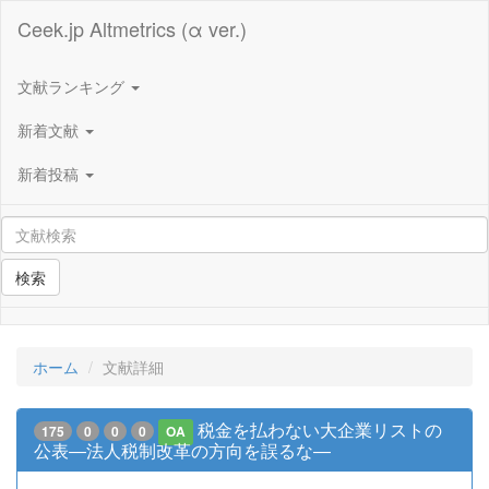
Ceek.jp Altmetrics (α ver.)
文献ランキング
新着文献
新着投稿
検索
ホーム
文献詳細
税金を払わない大企業リストの
175
0
0
0
OA
公表―法人税制改革の方向を誤るな―