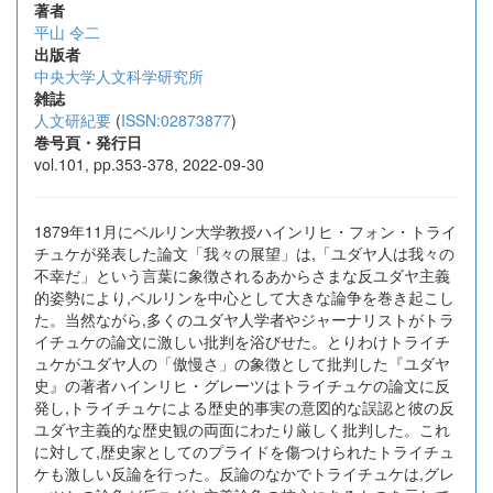
著者
平山 令二
出版者
中央大学人文科学研究所
雑誌
人文研紀要
(
ISSN:02873877
)
巻号頁・発行日
vol.101, pp.353-378, 2022-09-30
1879年11月にベルリン大学教授ハインリヒ・フォン・トライ
チュケが発表した論文「我々の展望」は,「ユダヤ人は我々の
不幸だ」という言葉に象徴されるあからさまな反ユダヤ主義
的姿勢により,ベルリンを中心として大きな論争を巻き起こし
た。当然ながら,多くのユダヤ人学者やジャーナリストがトラ
イチュケの論文に激しい批判を浴びせた。とりわけトライチ
ュケがユダヤ人の「傲慢さ」の象徴として批判した『ユダヤ
史』の著者ハインリヒ・グレーツはトライチュケの論文に反
発し,トライチュケによる歴史的事実の意図的な誤認と彼の反
ユダヤ主義的な歴史観の両面にわたり厳しく批判した。これ
に対して,歴史家としてのプライドを傷つけられたトライチュ
ケも激しい反論を行った。反論のなかでトライチュケは,グレ