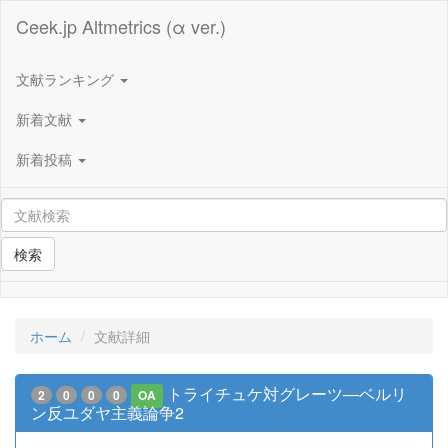
Ceek.jp Altmetrics (α ver.)
文献ランキング
新着文献
新着投稿
検索
ホーム
文献詳細
トライチュケ対グレーツ―ベルリ
2
0
0
0
OA
ン反ユダヤ主義論争2