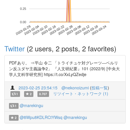
0.25
0.00
2023-03-18
2023-01-29
2023-02-16
2023-03-06
2023-03-24
2023-02-04
2023-02-22
2023-03-12
2023-02-10
2023-02-28
Twitter
(2 users, 2 posts, 2 favorites)
PDFあり。 ⇒平山 令二 「トライチュケ対グレーツ―ベルリ
ン反ユダヤ主義論争2」 『人文研紀要』101 (2022/9) [中央大
学人文科学研究所] https://t.co/XxLyQZedje
2023-02-25 23:54:15
@nekonoizumi
(
投稿一覧
)
リツイート・ネットワーク (1)
1
2
0.707
@marekingu
1
@8Wpu8KDLRCtYWsq
@marekingu
2