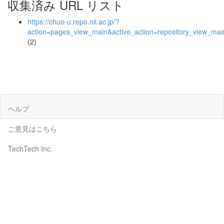
収集済み URL リスト
https://chuo-u.repo.nii.ac.jp/?
action=pages_view_main&active_action=repository_view_ma
(2)
ヘルプ
ご意見はこちら
TechTech Inc.