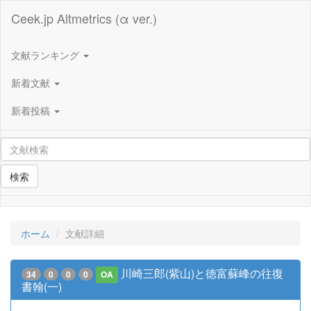
Ceek.jp Altmetrics (α ver.)
文献ランキング
新着文献
新着投稿
検索
ホーム
文献詳細
川崎三郎(紫山)と徳富蘇峰の往復
34
0
0
0
OA
書翰(一)