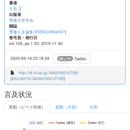
著者
大谷 正
出版者
専修大学学会
雑誌
専修人文論集
(
ISSN:03864367
)
巻号頁・発行日
vol.105, pp.1-53, 2019-11-30
2023-09-16 23:18:34
Twitter
34 + 71
http://id.nii.ac.jp/1682/00010769/
(
info:doi/10.34360/00010769
)
言及状況
変動（ピーク前後）
変動（月別）
分布
合計
Twitter (通常)
Twitter (RT)
30