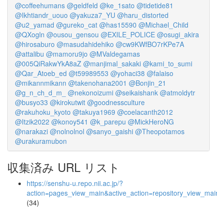
@coffeehumans
@geldfeld
@ke_1sato
@tidetide81
@Ikhtiandr_uouo
@yakuza7_YU
@haru_distorted
@u2_yamad
@gureko_cat
@has15590
@Michael_Child
@QXogln
@ousou_gensou
@EXILE_POLICE
@osugi_akira
@hirosaburo
@masudahidehiko
@cw9KWfBO7rKPe7A
@attalibu
@mamoru9jo
@MValdegamas
@005QiRakwYkA8aZ
@manjimal_sakaki
@kami_to_sumi
@Qar_Atoeb_ed
@t59989553
@yohaci38
@falaiso
@mikannmikann
@takenohana2001
@Bonjin_21
@g_n_ch_d_m_
@nekonoizumi
@seikaishank
@atmoldytr
@busyo33
@kirokutwit
@goodnessculture
@rakuhoku_kyoto
@takuya1969
@coelacanth2012
@Itzik2022
@konoy541
@k_parepu
@MickHeroNG
@narakazi
@nolnolnol
@sanyo_gaishi
@Theopotamos
@urakuramubon
収集済み URL リスト
https://senshu-u.repo.nii.ac.jp/?
action=pages_view_main&active_action=repository_view_ma
(34)