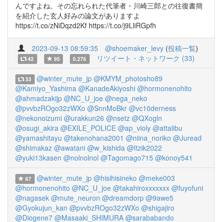
んですよね。その忘れられた代筆者・川崎三郎との往復書簡
を紹介した玄人好みの論文がありますよ
https://t.co/zNiDqzd2Kf https://t.co/j9LliRGpfh
2023-09-13 08:59:35
@shoemaker_levy
(
投稿一覧
)
リツイート・ネットワーク (33)
42
95
0.276
@winter_mute_jp
@KMYM_photosho89
33
@Kamiyo_Yashima
@KanadeAkiyoshi
@hormonenohito
@ahmadzakijp
@NC_U_joe
@nega_neko
@pvvbzROgo32zWXo
@SnnMoBkr
@vc10derness
@nekonoizumi
@urakkun26
@nsetz
@QXogln
@osugi_akira
@EXILE_POLICE
@ap_violy
@attalibu
@yamashitayu
@takenohana2001
@niina_noriko
@Juread
@shimakaz
@awatani
@w_kishida
@Itzik2022
@yuki13kasen
@nolnolnol
@Tagomago715
@konoy541
@winter_mute_jp
@hisihisineko
@meke003
67
@hormonenohito
@NC_U_joe
@takahiroxxxxxxx
@fuyofuni
@nagasek
@mute_neuron
@dreamdorp
@9awe5
@Gyokujun_kan
@pvvbzROgo32zWXo
@shigajiro
@Diogene7
@Masaaki_SHIMURA
@sarababando