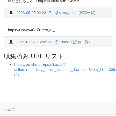
れなどおもしろい https://t.co/drS9HsOBMR
2023-05-05 02:22:17
@kakugarism
(
投稿一覧
)
https://t.co/qv4CLZ675wメモ
2021-07-27 16:55:13
@nijioibito
(
投稿一覧
)
収集済み URL リスト
https://senshu-u.repo.nii.ac.jp/?
action=repository_action_common_download&item_id=11339&
(2)
ヘルプ