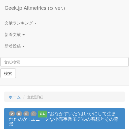
Ceek.jp Altmetrics (α ver.)
文献ランキング
新着文献
新着投稿
検索
ホーム
文献詳細
"おなかすいた"はいかにして生ま
2
0
0
0
OA
れたのか : ユニークな小売事業モデルの着想とその背
景