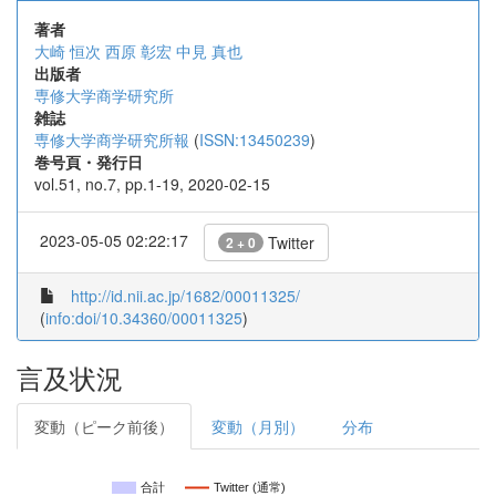
著者
大崎 恒次
西原 彰宏
中見 真也
出版者
専修大学商学研究所
雑誌
専修大学商学研究所報
(
ISSN:13450239
)
巻号頁・発行日
vol.51, no.7, pp.1-19, 2020-02-15
2023-05-05 02:22:17
Twitter
2 + 0
http://id.nii.ac.jp/1682/00011325/
(
info:doi/10.34360/00011325
)
言及状況
変動（ピーク前後）
変動（月別）
分布
合計
Twitter (通常)