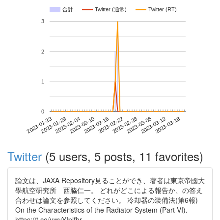
合計
Twitter (通常)
Twitter (RT)
3
2
1
0
2023-03-12
2023-01-23
2023-02-10
2023-02-28
2023-03-18
2023-01-29
2023-02-16
2023-03-06
2023-02-04
2023-02-22
Twitter
(5 users, 5 posts, 11 favorites)
論文は、JAXA Repository見ることができ、著者は東京帝國大
學航空研究所 西脇仁一。 どれがどこによる報告か、の答え
合わせは論文を参照してください。 冷却器の装備法(第6報)
On the Characteristics of the Radiator System (Part VI).
https://t.co/uwvYIpifbr