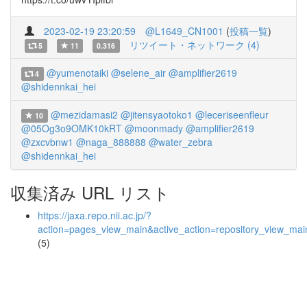
2023-02-19 23:20:59
@L1649_CN1001
(
投稿一覧
)
リツイート・ネットワーク (4)
5
11
0.316
@yumenotaiki
@selene_air
@amplifier2619
4
@shidennkai_hei
@mezidamasi2
@jitensyaotoko1
@leceriseenfleur
10
@05Og3o9OMK10kRT
@moonmady
@amplifier2619
@zxcvbnw1
@naga_888888
@water_zebra
@shidennkai_hei
収集済み URL リスト
https://jaxa.repo.nii.ac.jp/?
action=pages_view_main&active_action=repository_view_ma
(5)