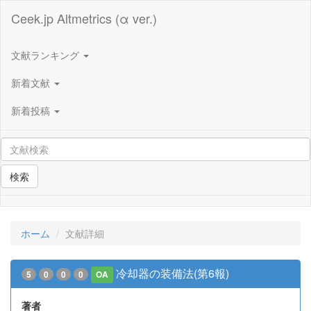
Ceek.jp Altmetrics (α ver.)
文献ランキング
新着文献
新着投稿
検索
ホーム
文献詳細
冷却器の装備法(第6報)
5
0
0
0
OA
著者