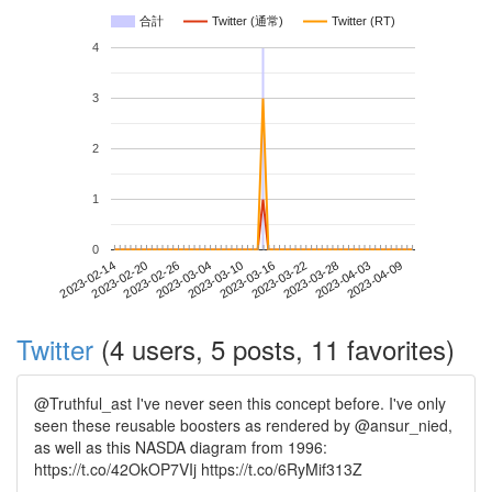
合計
Twitter (通常)
Twitter (RT)
4
3
2
1
0
2023-04-03
2023-02-14
2023-03-04
2023-03-22
2023-04-09
2023-02-20
2023-03-10
2023-03-28
2023-02-26
2023-03-16
Twitter
(4 users, 5 posts, 11 favorites)
@Truthful_ast I've never seen this concept before. I've only
seen these reusable boosters as rendered by @ansur_nied,
as well as this NASDA diagram from 1996:
https://t.co/42OkOP7VIj https://t.co/6RyMif313Z