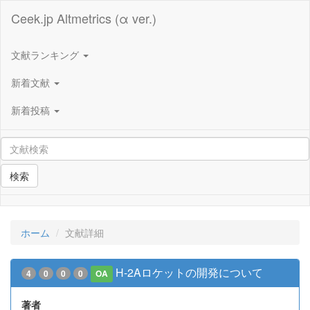
Ceek.jp Altmetrics (α ver.)
文献ランキング
新着文献
新着投稿
検索
ホーム
文献詳細
H-2Aロケットの開発について
4
0
0
0
OA
著者