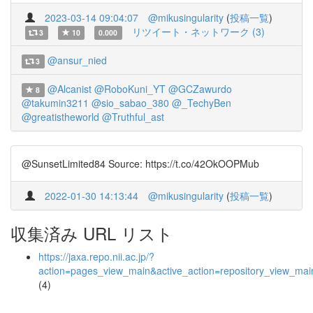
2023-03-14 09:04:07
@mikusingularity
(
投稿一覧
)
リツイート・ネットワーク (3)
3
10
0.000
@ansur_nied
3
@Alcanist
@RoboKuni_YT
@GCZawurdo
8
@takumin3211
@sio_sabao_380
@_TechyBen
@greatistheworld
@Truthful_ast
@SunsetLimited84 Source: https://t.co/42OkOOPMub
2022-01-30 14:13:44
@mikusingularity
(
投稿一覧
)
収集済み URL リスト
https://jaxa.repo.nii.ac.jp/?
action=pages_view_main&active_action=repository_view_ma
(4)