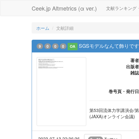
Ceek.jp Altmetrics (α ver.)
文献ランキング
ホーム
文献詳細
SGSモデルなんて飾りで
9
0
0
0
OA
著者
出版者
雑誌
巻号頁・発行日
第53回流体力学講演会/第
(JAXA)オンライン会議)
2023-07-13 22:36:36