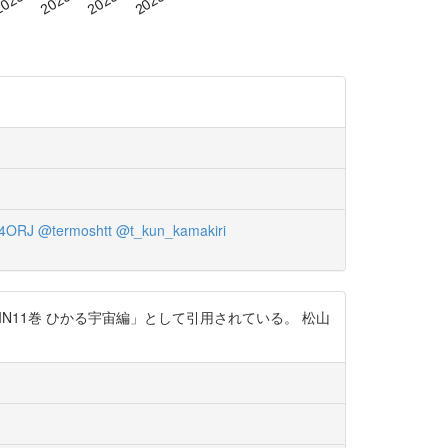
4ORJ
@termoshtt
@t_kun_kamakiri
N11巻 ひかる宇宙編」として引用されている。 松山