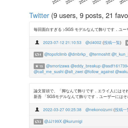
Twitter
(9 users, 9 posts, 21 favo
毎回面白すぎる >SGS モデルなんて飾りです．ユーザーには
2023-07-12 21:10:53
@cl4002
(
投稿一覧
)
@topofclimb
@dmbrkp_
@termoshtt
@t_kun_
4
@smorizawa
@eddy_breakup
@asdf161739
15
@call_me_sushi
@alt_zwei
@follow_against
@waku
論文冒頭で、「脚なんて飾りです．エライ人にはそれが
新吾 「SGSモデルなんて飾りです．ユーザーにはそれがわからん
2022-03-27 00:25:38
@nekonoizumi
(
投稿一
@JJ199X
@kurumigi
2