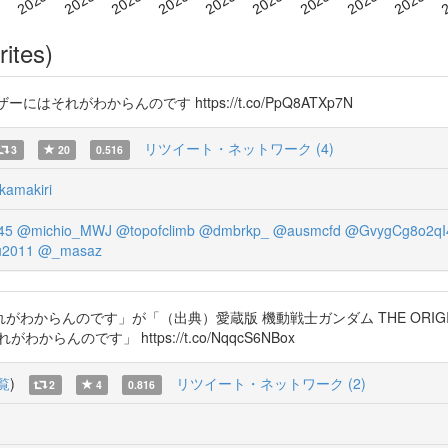
rites)
それがわからんのです https://t.co/PpQ8ATXp7N
リツイート・ネットワーク (4)
3
20
0.516
kamakiri
45
@michio_MWJ
@topofclimb
@dmbrkp_
@ausmcfd
@GvygCg8o2qI
2011
@_masaz
わからんのです」が「（出典）愛蔵版 機動戦士ガンダム THE ORIGI
のです」 https://t.co/NqqcS6NBox
覧
)
リツイート・ネットワーク (2)
2
4
0.816