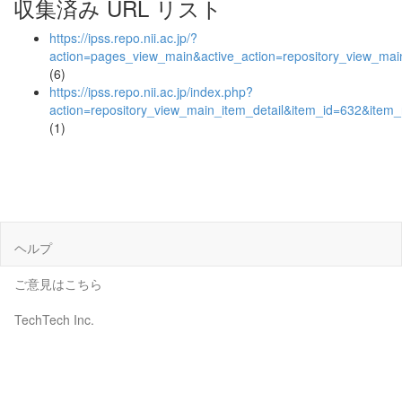
収集済み URL リスト
https://ipss.repo.nii.ac.jp/?
action=pages_view_main&active_action=repository_view_ma
(6)
https://ipss.repo.nii.ac.jp/index.php?
action=repository_view_main_item_detail&item_id=632&ite
(1)
ヘルプ
ご意見はこちら
TechTech Inc.