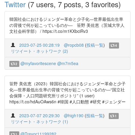
Twitter
(7 users, 7 posts, 3 favorites)
韓国社会におけるジェンダー革命と少子化―世界最低出生率
の背後で何が起こっているのか― 笹野 美佐恵（茨城大学人
文社会科学部） / https://t.co/m1KXbciRv3
2023-07-25 00:28:19
@ropcb08
(
投稿一覧
)
4
リツイート・ネットワーク (2)
@myfavoritescene
@m7m5ea
2
笹野 美佐恵（2023）韓国社会におけるジェンダー革命と少子
化―世界最低出生率の背後で何が起こっているのか―“国立社
会保障・人口問題研究所リポジトリ” (1 user)
https://t.co/hdAuOAws6n #韓国 #人口動態 #研究 #ジェンダー
2023-07-07 20:29:30
@high190
(
投稿一覧
)
1
リツイート・ネットワーク (1)
@Trevor11199282
1