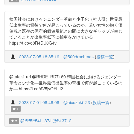
韓国社会におけるジェンダー革命と少子化（社人研）世界最
低出生率の背後で何が起こっているのか。若い女性の抱く価
値観と既存の保守的価値規範との間に大きなギャップが生じ
ていることが出生率低下に拍車をかけている
https://t.co/o8R4DU0G4v
2023-07-05 18:35:16
@500drachmas
(
投稿一覧
)
@tataki_uri @RHDE_RD7189 韓国社会におけるジェンダー
革命と少子化―世界最低出生率の背後で何が起こっているの
か― https://t.co/AV5jyOEhJ2
2023-07-01 08:48:06
@aicezuki123
(
投稿一覧
)
1
@BP5E54L_37J
@S137_2
2