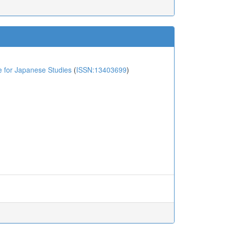
or Japanese Studies
(
ISSN:13403699
)