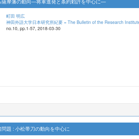
る薩摩藩の動向―将軍進発と条約勅許を中心に―
町田 明広
神田外語大学日本研究所紀要 = The Bulletin of the Research Institute f
no.10, pp.1-57, 2018-03-30
問題 : 小松帯刀の動向を中心に