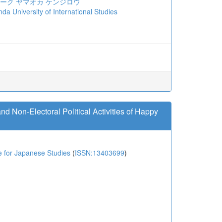
マーク
ヤマオカ ケンジロウ
niversity of International Studies
d Non-Electoral Political Activities of Happy
or Japanese Studies
(
ISSN:13403699
)