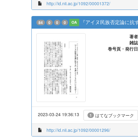
http://id.nii.ac.jp/1092/00001372/
『アイヌ民族否定論に抗
84
0
0
0
OA
著者
雑誌
巻号頁・発行日
2023-03-24 19:36:13
はてなブックマーク
1
http://id.nii.ac.jp/1092/00001296/