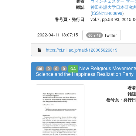
著者
ウィンチェスター マーク
雑誌
神田外語大学日本研究所紀要 = The B
(
ISSN:13403699
)
巻号頁・発行日
vol.7, pp.58-93, 2015-
2022-04-11 18:07:15
Twitter
60 + 48
https://ci.nii.ac.jp/naid/120005626819
New Religious Movements a
46
0
0
0
OA
Science and the Happiness Realization Party
著者
雑誌
巻号頁・発行日