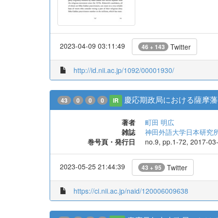
2023-04-09 03:11:49
Twitter
46 + 143
http://id.nii.ac.jp/1092/00001930/
慶応期政局における薩摩藩
43
0
0
0
IR
著者
町田 明広
雑誌
神田外語大学日本研究所紀要 = The
巻号頁・発行日
no.9, pp.1-72, 2017-03
2023-05-25 21:44:39
Twitter
43 + 95
https://ci.nii.ac.jp/naid/120006009638