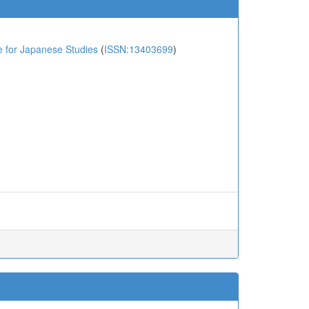
or Japanese Studies
(
ISSN:13403699
)