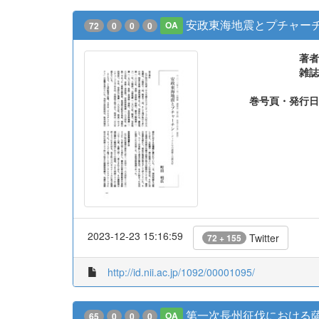
安政東海地震とプチャーチン
72
0
0
0
OA
著者
雑誌
巻号頁・発行日
2023-12-23 15:16:59
Twitter
72 + 155
http://id.nii.ac.jp/1092/00001095/
第一次長州征伐における
65
0
0
0
OA