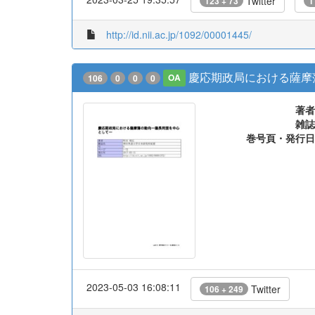
Twitter
123 + 73
1
http://id.nii.ac.jp/1092/00001445/
慶応期政局における薩摩
106
0
0
0
OA
著者
雑誌
巻号頁・発行日
2023-05-03 16:08:11
Twitter
106 + 249