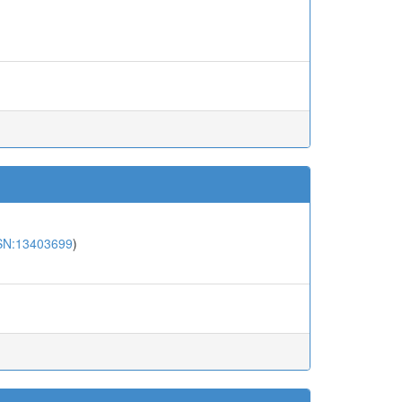
SN:13403699
)