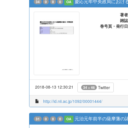
慶応元年中央政局におけ
34
0
0
0
OA
著者
雑誌
巻号頁・発行日
2018-08-13 12:30:21
Twitter
34 + 46
http://id.nii.ac.jp/1092/00001444/
元治元年前半の薩摩藩の諸
31
0
0
0
OA