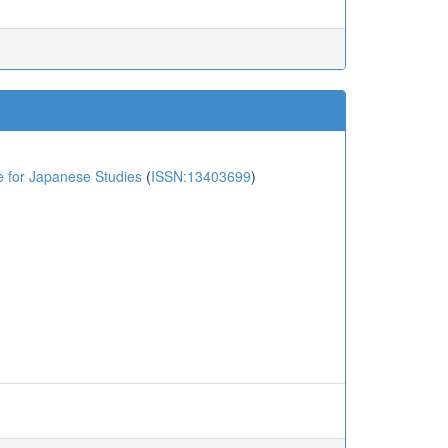
or Japanese Studies
(
ISSN:13403699
)