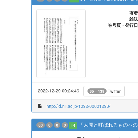
著者
雑誌
巻号頁・発行日
2022-12-29 00:24:46
Twitter
65 + 139
http://id.nii.ac.jp/1092/00001293/
「人間と呼ばれるものへの
60
0
0
0
IR