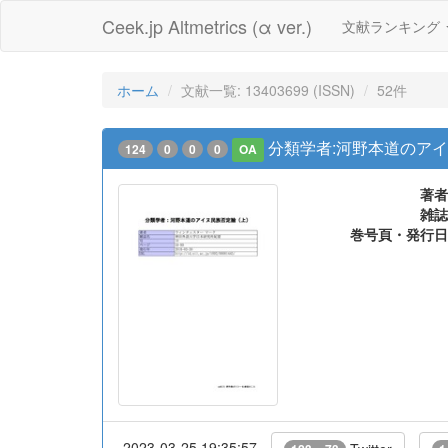
Ceek.jp Altmetrics (α ver.)
文献ランキング
ホーム
文献一覧: 13403699 (ISSN)
52件
分類学者:河野本道のアイ
124
0
0
0
OA
著者
雑誌
巻号頁・発行日
2023-03-25 19:35:57