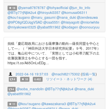
@yama87878787
@tohyaofficial
@jun_ito_info
18
@BTiy77rjNjbk2u4
@hiroyuki3357
@komusai06311
@kou1sugano
@maru_gasumi
@nana_duki
@zendesuwa
@9PO8gIQDJqgVSAD
@csa5551
@hisiyagoiti
@mioriwhite
@miyakowan0325
@yabattfit1962
@kodagen
@oonoucyuu
拙稿「慶応期政局における薩摩藩の動向―薩長同盟を中心と
して―」（『神田外語大学日本研究所紀要』９号、2017年）
では、亀山社中について、「実態としては小松帯刀配下の土
佐藩脱藩浪士を中心とする一団を指す。
https://t.co/A65OnLvEDg…
2022-04-16 19:37:03
@machi82175302
(
投稿一覧
)
リツイート・ネットワーク (4)
4
10
0.452
@aoba_mandolin
@BTiy77rjNjbk2u4
@nana_duki
4
@yabattfit1962
@kou1sugano
@kawazakana3
@BTiy77rjNjbk2u4
11
@hiroyuki3357
@komusai06311
@nana_duki