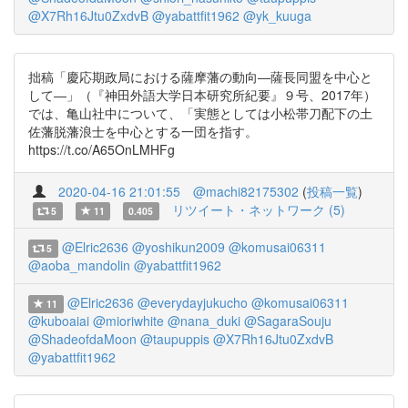
@X7Rh16Jtu0ZxdvB
@yabattfit1962
@yk_kuuga
拙稿「慶応期政局における薩摩藩の動向―薩長同盟を中心と
して―」（『神田外語大学日本研究所紀要』９号、2017年）
では、亀山社中について、「実態としては小松帯刀配下の土
佐藩脱藩浪士を中心とする一団を指す。
https://t.co/A65OnLMHFg
2020-04-16 21:01:55
@machi82175302
(
投稿一覧
)
リツイート・ネットワーク (5)
5
11
0.405
@Elric2636
@yoshikun2009
@komusai06311
5
@aoba_mandolin
@yabattfit1962
@Elric2636
@everydayjukucho
@komusai06311
11
@kuboaiai
@mioriwhite
@nana_duki
@SagaraSouju
@ShadeofdaMoon
@taupuppis
@X7Rh16Jtu0ZxdvB
@yabattfit1962