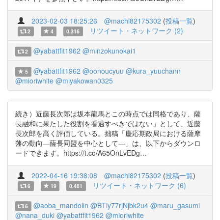
2023-02-03 18:25:26
@machi82175302
(
投稿一覧
)
リツイート・ネットワーク (2)
2
4
0.316
@yabattfit1962
@minzokunokai1
2
@yabattfit1962
@oonoucyuu
@kura_yuuchann
5
@mioriwhite
@miyakowan0325
続き）近藤長次郎は坂本龍馬とこの時点では同格であり、薩
長融和に果たした役割を看過すべきではない」として、近藤
長次郎を高く評価している。拙稿「慶応期政局における薩摩
藩の動向―薩長同盟を中心として―」は、以下からダウンロ
ードできます。https://t.co/A65OnLvEDg…
2022-04-16 19:38:08
@machi82175302
(
投稿一覧
)
リツイート・ネットワーク (6)
6
19
0.481
@aoba_mandolin
@BTiy77rjNjbk2u4
@maru_gasumi
6
@nana_duki
@yabattfit1962
@mioriwhite