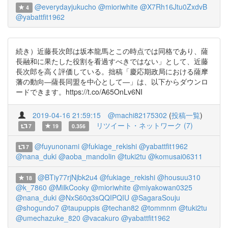
@everydayjukucho
@mioriwhite
@X7Rh16Jtu0ZxdvB
4
@yabattfit1962
続き）近藤長次郎は坂本龍馬とこの時点では同格であり、薩
長融和に果たした役割を看過すべきではない」として、近藤
長次郎を高く評価している。拙稿「慶応期政局における薩摩
藩の動向―薩長同盟を中心として―」は、以下からダウンロ
ードできます。https://t.co/A65OnLv6NI
2019-04-16 21:59:15
@machi82175302
(
投稿一覧
)
リツイート・ネットワーク (7)
7
19
0.356
@fuyunonami
@fukiage_rekishi
@yabattfit1962
7
@nana_duki
@aoba_mandolin
@tuki2tu
@komusai06311
@BTiy77rjNjbk2u4
@fukiage_rekishi
@housuu310
18
@k_7860
@MilkCooky
@mioriwhite
@miyakowan0325
@nana_duki
@NxS60q3sQQIPQIU
@SagaraSouju
@shogundo7
@taupuppis
@techan82
@tommnm
@tuki2tu
@umechazuke_820
@vacakuro
@yabattfit1962