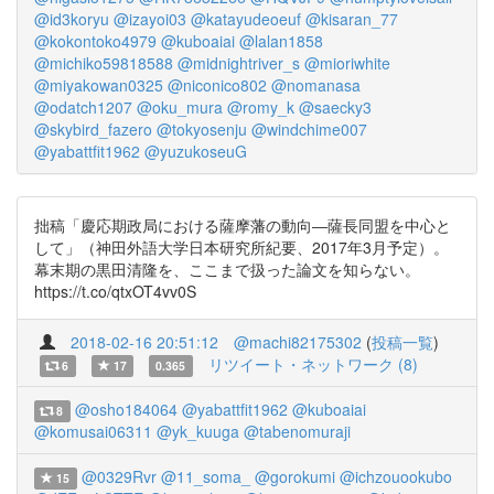
@id3koryu
@izayoi03
@katayudeoeuf
@kisaran_77
@kokontoko4979
@kuboaiai
@lalan1858
@michiko59818588
@midnightriver_s
@mioriwhite
@miyakowan0325
@niconico802
@nomanasa
@odatch1207
@oku_mura
@romy_k
@saecky3
@skybird_fazero
@tokyosenju
@windchime007
@yabattfit1962
@yuzukoseuG
拙稿「慶応期政局における薩摩藩の動向―薩長同盟を中心と
して」（神田外語大学日本研究所紀要、2017年3月予定）。
幕末期の黒田清隆を、ここまで扱った論文を知らない。
https://t.co/qtxOT4vv0S
2018-02-16 20:51:12
@machi82175302
(
投稿一覧
)
リツイート・ネットワーク (8)
6
17
0.365
@osho184064
@yabattfit1962
@kuboaiai
8
@komusai06311
@yk_kuuga
@tabenomuraji
@0329Rvr
@11_soma_
@gorokumi
@ichzouookubo
15