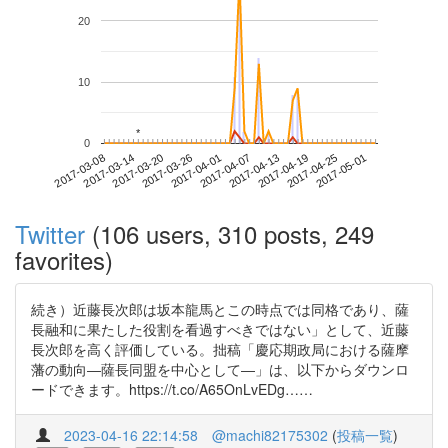
20
10
*
*
0
2017-04-25
2017-03-08
2017-03-26
2017-04-13
2017-05-01
2017-03-14
2017-04-01
2017-04-19
2017-03-20
2017-04-07
Twitter
(106 users, 310 posts, 249
favorites)
続き）近藤長次郎は坂本龍馬とこの時点では同格であり、薩
長融和に果たした役割を看過すべきではない」として、近藤
長次郎を高く評価している。拙稿「慶応期政局における薩摩
藩の動向―薩長同盟を中心として―」は、以下からダウンロ
ードできます。https://t.co/A65OnLvEDg……
2023-04-16 22:14:58
@machi82175302
(
投稿一覧
)