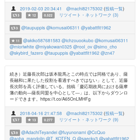
2019-02-03 20:34:41
@machi82175302
(
投稿一覧
)
リツイート・ネットワーク (3)
3
12
0.522
@taupuppis
@komusai06311
@yabattfit1962
3
@akiko587681583
@ichzouookubo
@komusai06311
11
@mioriwhite
@miyakowan0325
@rool_ov
@simo_cho
@skybird_fazero
@taupuppis
@yabattfit1962
@zn47
続き）近藤長次郎は坂本龍馬とこの時点では同格であり、薩
長融和に果たした役割を看過すべきではない」として、近藤
長次郎を高く評価している。拙稿「慶応期政局における薩摩
藩の動向―薩長同盟を中心として―」は、以下からダウンロ
ードできます。https://t.co/A65OnLMHFg
2018-04-16 21:47:58
@machi82175302
(
投稿一覧
)
リツイート・ネットワーク (9)
7
13
0.277
@AdachiTeyandei
@fuyunonami
@CcQuo
9
@aoba_mandolin
@T_KOTEN_Q
@saecky3
@yabattfit1962