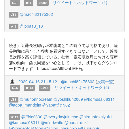
リツイート・ネットワーク (1)
1
1
0.000
@machi82175302
1
@ippa13_16
1
続き）近藤長次郎は坂本龍馬とこの時点では同格であり、薩
長融和に果たした役割を看過すべきではない」として、近藤
長次郎を高く評価している。拙稿「慶応期政局における薩摩
藩の動向―薩長同盟を中心として―」は、以下からダウンロ
ードできます。https://t.co/A65OnLMHFg
2020-04-16 21:15:12
@machi82175302
(
投稿一覧
)
リツイート・ネットワーク (5)
5
13
0.258
@muhonnocream
@yoshikun2009
@komusai06311
5
@aoba_mandolin
@yabattfit1962
@Elric2636
@everydayjukucho
@hiranotoshiyuk1
12
@komusai06311
@mioriwhite
@nana_duki
@ShadeofdaMoon
@shiori_nasuhiko
@taupuppis