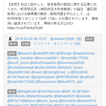
【史実】先ほど紹介した、坂本龍馬の新説に関する記事に出
てきた、町田明広氏（神田外語大学准教授）の論文「慶応期
政局における薩摩藩の動向 : 薩長同盟を中心として」は、
KUIS学術リポジトリでpdf（72p）が公開されています。興味
深い論述されています。興味の有る方はぜひ
https://t.co/FQr9u2Ty95
2018-02-25 08:15:07
@rekinavi
(
投稿一覧
)
25
リツイート・ネットワーク (26)
41
0.298
@busyo3
@yabattfit1962
@SKenjyo
@repipuhoney
26
@aoba_mandolin
@komusai06311
@machi82175302
@buchi_koma
@abe25masahito
@sironekoya2525
@humptyloveisall
@osho184064
@skybird_fazero
@yabattfit1962
@nsetz
@midnightriver_s
@Elric2636
@1647kaoruko
@gryphonjapan
@HK78632266
@uakira2
@machi82175302
@fuyunonami
@blue8972_pad
@shigakushi
@1647kaoruko
@625_55
@70p01
38
@850binetu
@abe25masahito
@abhwebh23
@ararado
@BTiy77rjNjbk2u4
@buchi_koma
@Elric2636
@heiko0515
@higasio1275
@HK78632266
@HQVJF9
@humptyloveisall