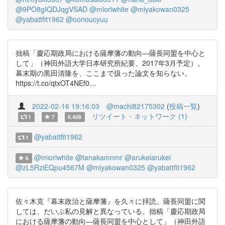
@9PO8gIQDJqgVSAD
@mioriwhite
@miyakowan0325
@yabattfit1962
@oonoucyuu
拙稿「慶応期政局における薩摩藩の動向―薩長同盟を中心と
して」（神田外語大学日本研究所紀要、2017年3月予定）。
幕末期の黒田清隆を、ここまで扱った論文を知らない。
https://t.co/qtxOT4NEf0…
2022-02-16 19:16:03
@machi82175302
(
投稿一覧
)
リツイート・ネットワーク (1)
1
7
0.408
@yabattfit1962
1
@mioriwhite
@tanakamnmr
@arukeiarukei
6
@zL5RziEQpu4567M
@miyakowan0325
@yabattfit1962
佐々木克『幕末政治と薩摩藩』を久々に拝読。薩長同盟に関
しては、だいぶ私の見解と異なっている。拙稿「慶応期政局
における薩摩藩の動向―薩長同盟を中心として」（神田外語