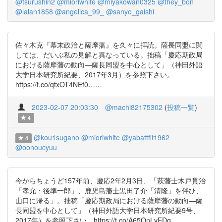
@tsurushin2
@mioriwhite
@miyakowan0325
@they_bon
@lalan1858
@angelica_99_
@sanyo_gaishi
佐々木克『幕末政治と薩摩藩』を久々に拝読。薩長同盟に関
しては、だいぶ私の見解と異なっている。拙稿「慶応期政局
における薩摩藩の動向―薩長同盟を中心として」（神田外語
大学日本研究所紀要、2017年3月）を参照下さい。
https://t.co/qtxOT4NEf0……
2023-02-07 20:03:30
@machi82175302
(
投稿一覧
)
4
@kou1sugano
@mioriwhite
@yabattfit1962
4
@oonoucyuu
今からちょうど157年前、慶応2年2月3日、「萩藩士木戸貫治
「孝允・後準一郎」、鹿児島藩士黒田了介「清隆」を伴ひ、
山口に帰る」。拙稿「慶応期政局における薩摩藩の動向―薩
長同盟を中心として」（神田外語大学日本研究所紀要9号、
2017年）を参照下さい。https://t.co/A65OnLvEDg……