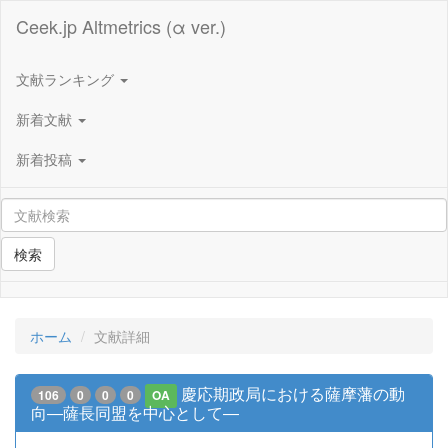
Ceek.jp Altmetrics (α ver.)
文献ランキング
新着文献
新着投稿
検索
ホーム
文献詳細
慶応期政局における薩摩藩の動
106
0
0
0
OA
向―薩長同盟を中心として―