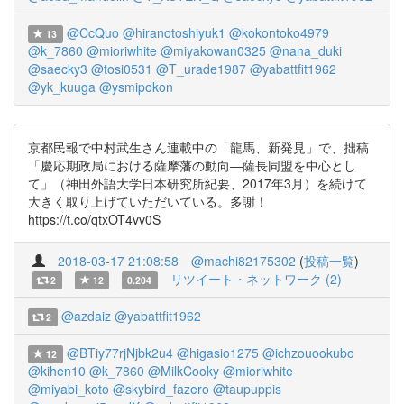
@CcQuo
@hiranotoshiyuk1
@kokontoko4979
13
@k_7860
@mioriwhite
@miyakowan0325
@nana_duki
@saecky3
@tosi0531
@T_urade1987
@yabattfit1962
@yk_kuuga
@ysmipokon
京都民報で中村武生さん連載中の「龍馬、新発見」で、拙稿
「慶応期政局における薩摩藩の動向―薩長同盟を中心とし
て」（神田外語大学日本研究所紀要、2017年3月）を続けて
大きく取り上げていただいている。多謝！
https://t.co/qtxOT4vv0S
2018-03-17 21:08:58
@machi82175302
(
投稿一覧
)
リツイート・ネットワーク (2)
2
12
0.204
@azdaiz
@yabattfit1962
2
@BTiy77rjNjbk2u4
@higasio1275
@ichzouookubo
12
@kihen10
@k_7860
@MilkCooky
@mioriwhite
@miyabi_koto
@skybird_fazero
@taupuppis