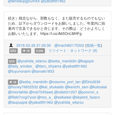
@wmdaupgj5umdX
@yabattfit1962
続き）残念ながら、部数もなく、また販売するものでもない
ため、以下からダウンロードをお願いしました。年度内に拙
著内で言及できるかと存じます。その際は、どうかよろしく
お願いいたします。https://t.co/A65OnLMHFg
2018-02-26 21:29:36
@machi82175302
(
投稿一覧
)
リツイート・ネットワーク (9)
8
19
0.236
@yoshida_eitarou
@aoba_mandolin
@kagopic
9
@lady_smoker_
@itaru_ohyama
@yabattfit1962
@fuyunonami
@tamaki1853
@aoba_mandolin
@cosumo_pori_tan
@Elric2636
18
@honey76832532
@kai_shukaido
@kenichi_ssm
@kuboaiai
@mioriwhite
@msi7030awrj
@odatch1207
@pororon_s
@Reki7nogi7yosi
@rico_a_
@seikaisei
@skybird_fazero
@taupuppis
@yabattfit1962
@yoshida_eitarou