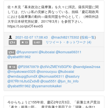
佐々木克『幕末政治と薩摩藩』を久々に拝読。薩長同盟に関
しては、だいぶ私の見解と異なっている。拙稿「慶応期政局
における薩摩藩の動向―薩長同盟を中心として」（神田外語
大学日本研究所紀要、2017年3月）を参照下さい。
https://t.co/qtxOT4vv0S
2021-02-07 17:08:43
@machi82175302
(
投稿一覧
)
リツイート・ネットワーク (4)
4
13
0.401
@fuyunonami
@kuboaiai
@komusai06311
4
@yabattfit1962
@P25870979
@zliVcZMEYdSGPXr
@sandglass2rosa
14
@miyakowan0325
@oonoucyuu
@kuboaiai
@wmdaupgj5umdX
@komusai06311
@sastury
@X7Rh16Jtu0ZxdvB
@csa5551
@jun_ito_info
@yabattfit1962
@yyamamotokaikei
今からちょうど155年前、慶応2年2月3日、「萩藩士木戸貫治
「孝允・後準一郎」、鹿児島藩士黒田了介「清隆」を伴ひ、