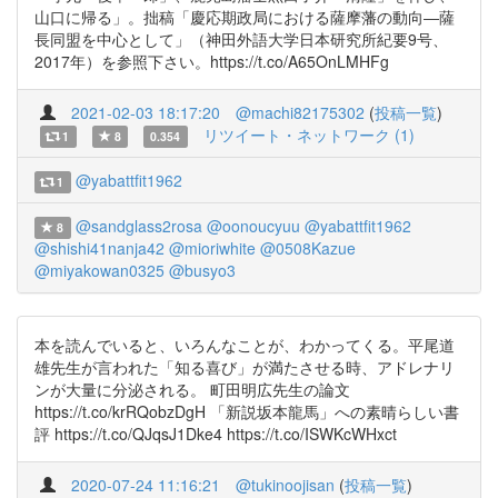
山口に帰る」。拙稿「慶応期政局における薩摩藩の動向―薩
長同盟を中心として」（神田外語大学日本研究所紀要9号、
2017年）を参照下さい。https://t.co/A65OnLMHFg
2021-02-03 18:17:20
@machi82175302
(
投稿一覧
)
リツイート・ネットワーク (1)
1
8
0.354
@yabattfit1962
1
@sandglass2rosa
@oonoucyuu
@yabattfit1962
8
@shishi41nanja42
@mioriwhite
@0508Kazue
@miyakowan0325
@busyo3
本を読んでいると、いろんなことが、わかってくる。平尾道
雄先生が言われた「知る喜び」が満たさせる時、アドレナリ
ンが大量に分泌される。 町田明広先生の論文
https://t.co/krRQobzDgH 「新説坂本龍馬」への素晴らしい書
評 https://t.co/QJqsJ1Dke4 https://t.co/ISWKcWHxct
2020-07-24 11:16:21
@tukinoojisan
(
投稿一覧
)