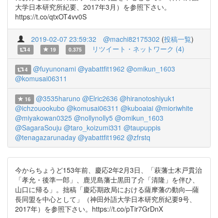
大学日本研究所紀要、2017年3月）を参照下さい。
https://t.co/qtxOT4vv0S
2019-02-07 23:59:32
@machi82175302
(
投稿一覧
)
リツイート・ネットワーク (4)
4
19
0.375
@fuyunonami
@yabattfit1962
@omikun_1603
4
@komusai06311
@3535haruno
@Elric2636
@hiranotoshiyuk1
16
@ichzouookubo
@komusai06311
@kuboaiai
@mioriwhite
@miyakowan0325
@nollynolly5
@omikun_1603
@SagaraSouju
@taro_koizumi331
@taupuppis
@tenagazarunaday
@yabattfit1962
@zfrstq
今からちょうど153年前、慶応2年2月3日、「萩藩士木戸貫治
「孝允・後準一郎」、鹿児島藩士黒田了介「清隆」を伴ひ、
山口に帰る」。拙稿「慶応期政局における薩摩藩の動向―薩
長同盟を中心として」（神田外語大学日本研究所紀要9号、
2017年）を参照下さい。https://t.co/pTir7GrDnX