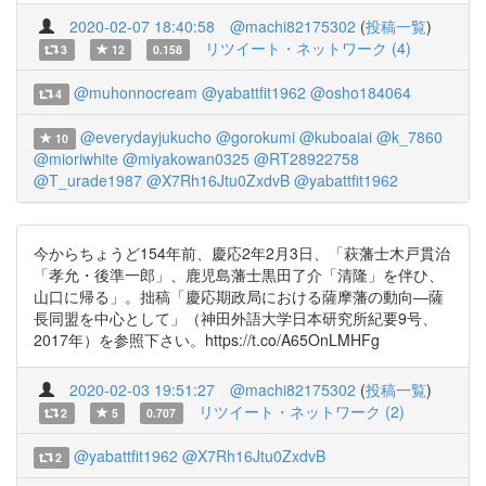
2020-02-07 18:40:58
@machi82175302
(
投稿一覧
)
リツイート・ネットワーク (4)
3
12
0.158
@muhonnocream
@yabattfit1962
@osho184064
4
@everydayjukucho
@gorokumi
@kuboaiai
@k_7860
10
@mioriwhite
@miyakowan0325
@RT28922758
@T_urade1987
@X7Rh16Jtu0ZxdvB
@yabattfit1962
今からちょうど154年前、慶応2年2月3日、「萩藩士木戸貫治
「孝允・後準一郎」、鹿児島藩士黒田了介「清隆」を伴ひ、
山口に帰る」。拙稿「慶応期政局における薩摩藩の動向―薩
長同盟を中心として」（神田外語大学日本研究所紀要9号、
2017年）を参照下さい。https://t.co/A65OnLMHFg
2020-02-03 19:51:27
@machi82175302
(
投稿一覧
)
リツイート・ネットワーク (2)
2
5
0.707
@yabattfit1962
@X7Rh16Jtu0ZxdvB
2