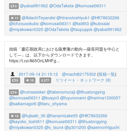
@yabattfit1962
@OdaTaketa
@komusai06311
3
@AdachiTeyandei
@hiranotoshiyuk1
@HK78632266
11
@ichzouookubo
@komusai06311
@kst853
@kuboaiai
@miyakowan0325
@OdaTaketa
@taupuppis
@yabattfit1962
拙稿「慶応期政局における薩摩藩の動向―薩長同盟を中心と
して―」は、以下からダウンロードできます。
https://t.co/A65OnLMHFg…
2017-09-14 21:15:12
@machi82175302
(
投稿一覧
)
リツイート・ネットワーク (9)
9
15
0.277
@ruinsseeker
@tabenomuraji
@lihuatongying
9
@komusai06311
@busyo3
@fuyunonami
@harima1330057
@saikamagoiti
@itaru_ohyama
@fujisaki_36
@hanamizake55
@HK78632266
13
@kayoko_toshi511
@komusai06311
@lihuatongying
@miyakowan0325
@o_tsun4
@p301i200
@saemonhiguchi