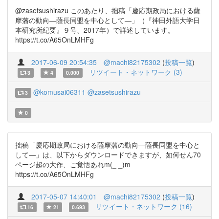
@zasetsushirazu このあたり、拙稿「慶応期政局における薩
摩藩の動向―薩長同盟を中心として―」（『神田外語大学日
本研究所紀要』９号、2017年）で詳述しています。
https://t.co/A65OnLMHFg
2017-06-09 20:54:35
@machi82175302
(
投稿一覧
)
リツイート・ネットワーク (3)
3
4
0.000
@komusai06311
@zasetsushirazu
3
0
拙稿「慶応期政局における薩摩藩の動向―薩長同盟を中心と
して―」は、以下からダウンロードできますが、如何せん70
ページ超の大作、ご覚悟あれm(_ _)m
https://t.co/A65OnLMHFg
2017-05-07 14:40:01
@machi82175302
(
投稿一覧
)
リツイート・ネットワーク (16)
16
21
0.693