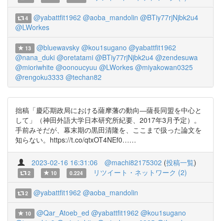
@yabattfit1962
@aoba_mandolin
@BTiy77rjNjbk2u4
4
@LWorkes
@bluewavsky
@kou1sugano
@yabattfit1962
13
@nana_duki
@oretatami
@BTiy77rjNjbk2u4
@zendesuwa
@mioriwhite
@oonoucyuu
@LWorkes
@miyakowan0325
@rengoku3333
@techan82
拙稿「慶応期政局における薩摩藩の動向―薩長同盟を中心と
して」（神田外語大学日本研究所紀要、2017年3月予定）。
手前みそだが、幕末期の黒田清隆を、ここまで扱った論文を
知らない。https://t.co/qtxOT4NEf0……
2023-02-16 16:31:06
@machi82175302
(
投稿一覧
)
リツイート・ネットワーク (2)
2
10
0.224
@yabattfit1962
@aoba_mandolin
2
@Qar_Atoeb_ed
@yabattfit1962
@kou1sugano
10