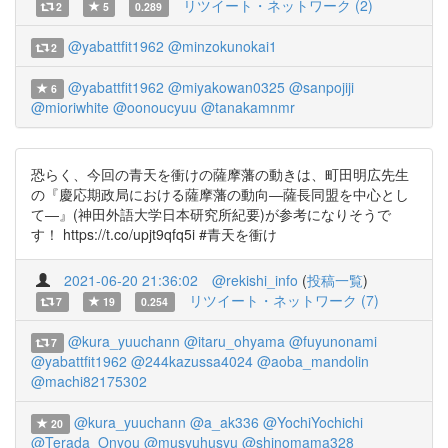
リツイート・ネットワーク (2)
2
5
0.289
@yabattfit1962
@minzokunokai1
2
@yabattfit1962
@miyakowan0325
@sanpojiji
6
@mioriwhite
@oonoucyuu
@tanakamnmr
恐らく、今回の青天を衝けの薩摩藩の動きは、町田明広先生
の『慶応期政局における薩摩藩の動向―薩長同盟を中心とし
て―』(神田外語大学日本研究所紀要)が参考になりそうで
す！ https://t.co/upjt9qfq5i #青天を衝け
2021-06-20 21:36:02
@rekishi_info
(
投稿一覧
)
リツイート・ネットワーク (7)
7
19
0.254
@kura_yuuchann
@itaru_ohyama
@fuyunonami
7
@yabattfit1962
@244kazussa4024
@aoba_mandolin
@machi82175302
@kura_yuuchann
@a_ak336
@YochiYochichi
20
@Terada_Onyou
@musyuhusyu
@shinomama328