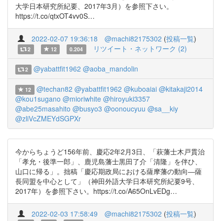
大学日本研究所紀要、2017年3月）を参照下さい。
https://t.co/qtxOT4vv0S…
2022-02-07 19:36:18
@machi82175302
(
投稿一覧
)
リツイート・ネットワーク (2)
2
12
0.204
@yabattfit1962
@aoba_mandolin
2
@techan82
@yabattfit1962
@kuboaiai
@kitakaji2014
12
@kou1sugano
@mioriwhite
@hiroyuki3357
@abe25masahito
@busyo3
@oonoucyuu
@sa__kiy
@zliVcZMEYdSGPXr
今からちょうど156年前、慶応2年2月3日、「萩藩士木戸貫治
「孝允・後準一郎」、鹿児島藩士黒田了介「清隆」を伴ひ、
山口に帰る」。拙稿「慶応期政局における薩摩藩の動向―薩
長同盟を中心として」（神田外語大学日本研究所紀要9号、
2017年）を参照下さい。https://t.co/A65OnLvEDg…
2022-02-03 17:58:49
@machi82175302
(
投稿一覧
)