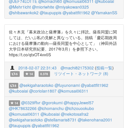
@JEF74LOTTE
@komachi60
@komusai06311
@kuboaiai
@Mehr1icht
@mioriwhite
@miyakowan0325
@shibawankok2
@taupuppis
@yabattfit1962
@YamakanSS
佐々木克『幕末政治と薩摩藩』を久々に拝読。薩長同盟に関
しては、だいぶ私の見解と異なっている。拙稿「慶応期政局
における薩摩藩の動向―薩長同盟を中心として」（神田外語
大学日本研究所紀要、2017年3月）を参照下さい。
https://t.co/qtxOT4vv0S
2018-02-07 22:31:43
@machi82175302
(
投稿一覧
)
リツイート・ネットワーク (8)
6
14
0.378
@sekigaharaotoko
@fuyunonami
@yabattfit1962
8
@kuboaiai
@coriolan1807
@komusai06311
@0329Rvr
@gorokumi
@happyJewel57
14
@HK78632266
@ichomanchu
@ichzouookubo
@komusai06311
@kuboaiai
@nekotosafra2
@sekigaharaotoko
@stellamaris8731
@takenohana2001
@taupuppis
@yabattfit1962