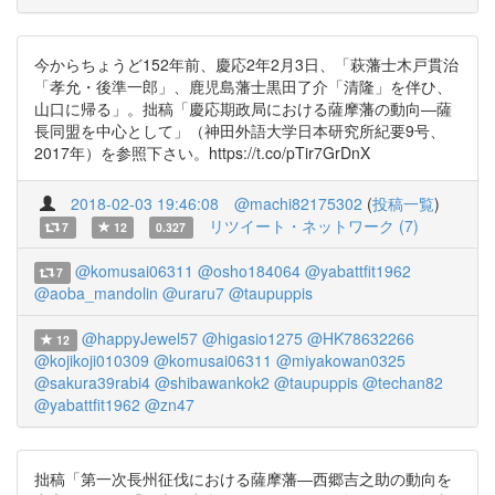
今からちょうど152年前、慶応2年2月3日、「萩藩士木戸貫治
「孝允・後準一郎」、鹿児島藩士黒田了介「清隆」を伴ひ、
山口に帰る」。拙稿「慶応期政局における薩摩藩の動向―薩
長同盟を中心として」（神田外語大学日本研究所紀要9号、
2017年）を参照下さい。https://t.co/pTir7GrDnX
2018-02-03 19:46:08
@machi82175302
(
投稿一覧
)
リツイート・ネットワーク (7)
7
12
0.327
@komusai06311
@osho184064
@yabattfit1962
7
@aoba_mandolin
@uraru7
@taupuppis
@happyJewel57
@higasio1275
@HK78632266
12
@kojikoji010309
@komusai06311
@miyakowan0325
@sakura39rabi4
@shibawankok2
@taupuppis
@techan82
@yabattfit1962
@zn47
拙稿「第一次長州征伐における薩摩藩―西郷吉之助の動向を