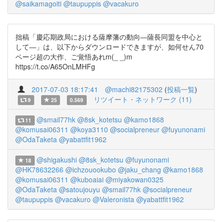
@saikamagoiti
@taupuppis
@vacakuro
拙稿「慶応期政局における薩摩藩の動向―薩長同盟を中心と
して―」は、以下からダウンロードできますが、如何せん70
ページ超の大作、ご覚悟あれm(_ _)m
https://t.co/A65OnLMHFg
2017-07-03 18:17:41
@machi82175302
(
投稿一覧
)
リツイート・ネットワーク (11)
9
25
0.569
@smail77hk
@8sk_kotetsu
@kamo1868
11
@komusai06311
@koya3110
@socialpreneur
@fuyunonami
@OdaTaketa
@yabattfit1962
@shigakushi
@8sk_kotetsu
@fuyunonami
18
@HK78632266
@ichzouookubo
@jaku_chang
@kamo1868
@komusai06311
@kuboaiai
@miyakowan0325
@OdaTaketa
@satoujouyu
@smail77hk
@socialpreneur
@taupuppis
@vacakuro
@Valeronista
@yabattfit1962