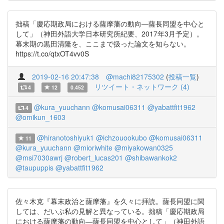
拙稿「慶応期政局における薩摩藩の動向―薩長同盟を中心と
して」（神田外語大学日本研究所紀要、2017年3月予定）。
幕末期の黒田清隆を、ここまで扱った論文を知らない。
https://t.co/qtxOT4vv0S
2019-02-16 20:47:38
@machi82175302
(
投稿一覧
)
リツイート・ネットワーク (4)
4
12
0.452
@kura_yuuchann
@komusai06311
@yabattfit1962
4
@omikun_1603
@hiranotoshiyuk1
@ichzouookubo
@komusai06311
11
@kura_yuuchann
@mioriwhite
@miyakowan0325
@msi7030awrj
@robert_lucas201
@shibawankok2
@taupuppis
@yabattfit1962
佐々木克『幕末政治と薩摩藩』を久々に拝読。薩長同盟に関
しては、だいぶ私の見解と異なっている。拙稿「慶応期政局
における薩摩藩の動向―薩長同盟を中心として」（神田外語