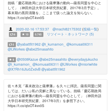
拙稿「慶応期政局における薩摩藩の動向―薩長同盟を中心と
して」（神田外語大学日本研究所紀要、2017年3月予定）。
幕末期の黒田清隆を、ここまで扱った論文を知らない。
https://t.co/qtxOT4vv0S
2020-02-16 17:53:37
@machi82175302
(
投稿一覧
)
リツイート・ネットワーク (5)
6
10
0.745
@yabattfit1962
@i_kumamon_
@komusai06311
5
@LWorkes
@abe25masahito
@0508Kazue
@abe25masahito
@everydayjukucho
9
@i_kumamon_
@komusai06311
@LWorkes
@mioriwhite
@X7Rh16Jtu0ZxdvB
@yabattfit1962
佐々木克『幕末政治と薩摩藩』を久々に拝読。薩長同盟に関
しては、だいぶ私の見解と異なっている。拙稿「慶応期政局
における薩摩藩の動向―薩長同盟を中心として」（神田外語
大学日本研究所紀要、2017年3月）を参照下さい。
https://t.co/qtxOT4vv0S