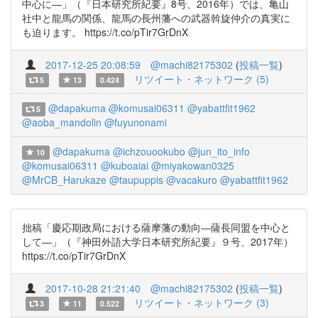
中心に―」（『日本研究所紀要』8号、2016年）では、亀山
社中と龍馬の関係、龍馬の長州藩への武器斡旋仲介の真実に
も迫ります。 https://t.co/pTir7GrDnX
2017-12-25 20:08:59
@machi82175302
(
投稿一覧
)
リツイート・ネットワーク (5)
5
13
0.424
@dapakuma
@komusai06311
@yabattfit1962
5
@aoba_mandolin
@fuyunonami
@dapakuma
@ichzouookubo
@jun_ito_info
10
@komusai06311
@kuboaiai
@miyakowan0325
@MrCB_Harukaze
@taupuppis
@vacakuro
@yabattfit1962
拙稿「慶応期政局における薩摩藩の動向―薩長同盟を中心と
して―」（『神田外語大学日本研究所紀要』９号、2017年）
https://t.co/pTir7GrDnX
2017-10-28 21:21:40
@machi82175302
(
投稿一覧
)
リツイート・ネットワーク (3)
3
11
0.522