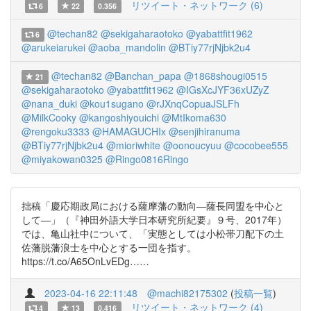
リツイート・ネットワーク (6)
6
22
0.356
@techan82
@sekigaharaotoko
@yabattfit1962
6
@arukeiarukei
@aoba_mandolin
@BTiy77rjNjbk2u4
@techan82
@Banchan_papa
@1868shougi0515
21
@sekigaharaotoko
@yabattfit1962
@IGsXcJYF36xUZyZ
@nana_duki
@kou1sugano
@rJXnqCopuaJSLFh
@MilkCooky
@kangoshiyouichi
@MtIkoma630
@rengoku3333
@HAMAGUCHIx
@senjihiranuma
@BTiy77rjNjbk2u4
@mioriwhite
@oonoucyuu
@cocobee555
@miyakowan0325
@Ringo0816Ringo
拙稿「慶応期政局における薩摩藩の動向―薩長同盟を中心と
して―」（『神田外語大学日本研究所紀要』９号、2017年）
では、亀山社中について、「実態としては小松帯刀配下の土
佐藩脱藩浪士を中心とする一団を指す。
https://t.co/A65OnLvEDg……
2023-04-16 22:11:48
@machi82175302
(
投稿一覧
)
リツイート・ネットワーク (4)
4
13
0.416