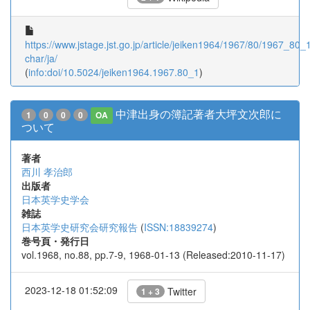
https://www.jstage.jst.go.jp/article/jeiken1964/1967/80/1967_80_1/
char/ja/
(
info:doi/10.5024/jeiken1964.1967.80_1
)
中津出身の簿記著者大坪文次郎に
1
0
0
0
OA
ついて
著者
西川 孝治郎
出版者
日本英学史学会
雑誌
日本英学史研究会研究報告
(
ISSN:18839274
)
巻号頁・発行日
vol.1968, no.88, pp.7-9, 1968-01-13 (Released:2010-11-17)
2023-12-18 01:52:09
Twitter
1 + 3