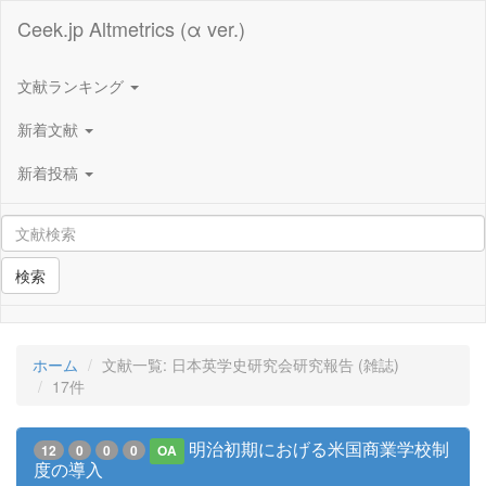
Ceek.jp Altmetrics (α ver.)
文献ランキング
新着文献
新着投稿
検索
ホーム
文献一覧: 日本英学史研究会研究報告 (雑誌)
17件
明治初期におげる米国商業学校制
12
0
0
0
OA
度の導入