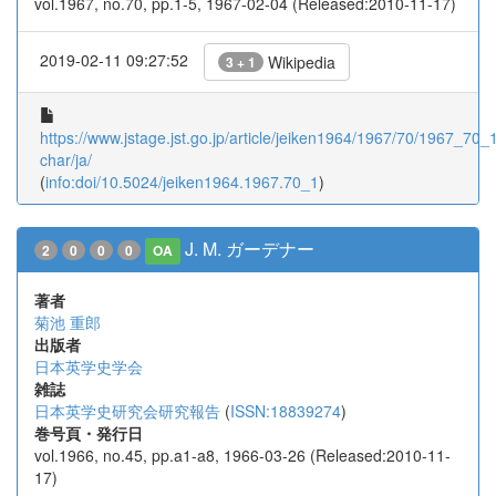
vol.1967, no.70, pp.1-5, 1967-02-04 (Released:2010-11-17)
2019-02-11 09:27:52
Wikipedia
3 + 1
https://www.jstage.jst.go.jp/article/jeiken1964/1967/70/1967_70_1/
char/ja/
(
info:doi/10.5024/jeiken1964.1967.70_1
)
J. M. ガーデナー
2
0
0
0
OA
著者
菊池 重郎
出版者
日本英学史学会
雑誌
日本英学史研究会研究報告
(
ISSN:18839274
)
巻号頁・発行日
vol.1966, no.45, pp.a1-a8, 1966-03-26 (Released:2010-11-
17)