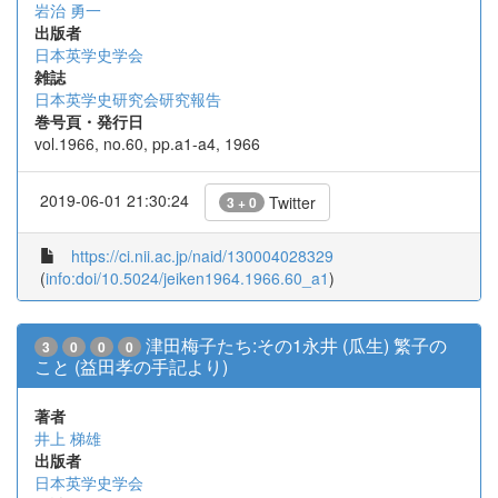
岩治 勇一
出版者
日本英学史学会
雑誌
日本英学史研究会研究報告
巻号頁・発行日
vol.1966, no.60, pp.a1-a4, 1966
2019-06-01 21:30:24
Twitter
3 + 0
https://ci.nii.ac.jp/naid/130004028329
(
info:doi/10.5024/jeiken1964.1966.60_a1
)
津田梅子たち:その1永井 (瓜生) 繁子の
3
0
0
0
こと (益田孝の手記より)
著者
井上 梯雄
出版者
日本英学史学会