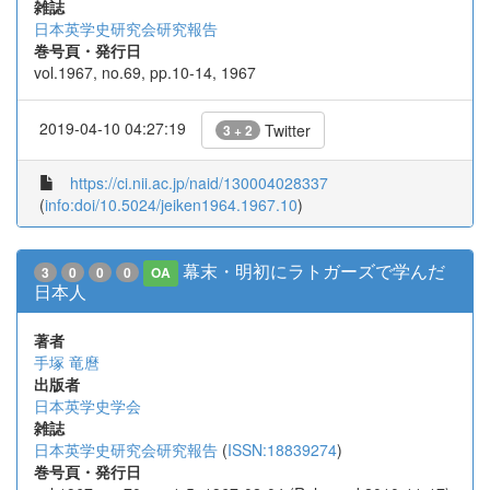
雑誌
日本英学史研究会研究報告
巻号頁・発行日
vol.1967, no.69, pp.10-14, 1967
2019-04-10 04:27:19
Twitter
3 + 2
https://ci.nii.ac.jp/naid/130004028337
(
info:doi/10.5024/jeiken1964.1967.10
)
幕末・明初にラトガーズで学んだ
3
0
0
0
OA
日本人
著者
手塚 竜麿
出版者
日本英学史学会
雑誌
日本英学史研究会研究報告
(
ISSN:18839274
)
巻号頁・発行日