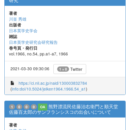
研究
著者
川並 秀雄
出版者
日本英学史学会
雑誌
日本英学史研究会研究報告
巻号頁・発行日
vol.1966, no.54, pp.a1-a7, 1966
2021-03-30 09:30:06
Twitter
1 + 0
https://ci.nii.ac.jp/naid/130003832784
(
info:doi/10.5024/jeiken1964.1966.54_a1
)
熊野漂流民佐藤治右衛門と順天堂
1
0
0
0
OA
佐藤百太郎のサンフランシスコの出会いについて
著者