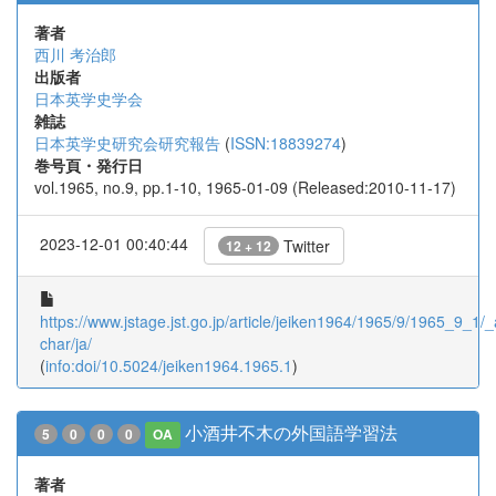
著者
西川 考治郎
出版者
日本英学史学会
雑誌
日本英学史研究会研究報告
(
ISSN:18839274
)
巻号頁・発行日
vol.1965, no.9, pp.1-10, 1965-01-09 (Released:2010-11-17)
2023-12-01 00:40:44
Twitter
12 + 12
https://www.jstage.jst.go.jp/article/jeiken1964/1965/9/1965_9_1/_a
char/ja/
(
info:doi/10.5024/jeiken1964.1965.1
)
小酒井不木の外国語学習法
5
0
0
0
OA
著者