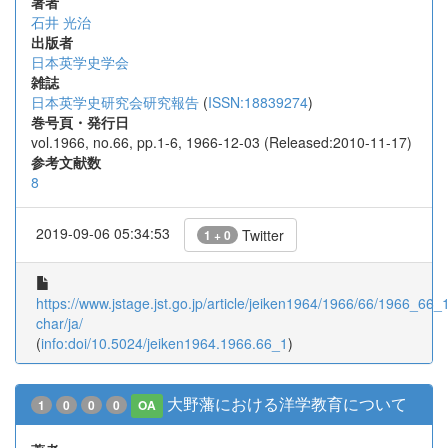
著者
石井 光治
出版者
日本英学史学会
雑誌
日本英学史研究会研究報告
(
ISSN:18839274
)
巻号頁・発行日
vol.1966, no.66, pp.1-6, 1966-12-03 (Released:2010-11-17)
参考文献数
8
2019-09-06 05:34:53
Twitter
1 + 0
https://www.jstage.jst.go.jp/article/jeiken1964/1966/66/1966_66_1/
char/ja/
(
info:doi/10.5024/jeiken1964.1966.66_1
)
大野藩における洋学教育について
1
0
0
0
OA