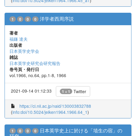
(
info:doi/10.5024/jeiken1964.1966.45_a1
)
洋学者西周序説
1
0
0
0
著者
福鎌 達夫
出版者
日本英学史学会
雑誌
日本英学史研究会研究報告
巻号頁・発行日
vol.1966, no.64, pp.1-8, 1966
2021-09-14 01:12:33
Twitter
1 + 1
https://ci.nii.ac.jp/naid/130003832788
(
info:doi/10.5024/jeiken1964.1966.64_1
)
日本英学史上に於ける「埴生の宿」の
1
0
0
0