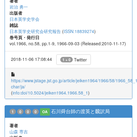
著者
岩治 勇一
出版者
日本英学史学会
雑誌
日本英学史研究会研究報告
(
ISSN:18839274
)
巻号頁・発行日
vol.1966, no.58, pp.1-9, 1966-09-03 (Released:2010-11-17)
2018-11-06 17:08:44
Twitter
1 + 0
https://www.jstage.jst.go.jp/article/jeiken1964/1966/58/1966_58_1/
char/ja/
(
info:doi/10.5024/jeiken1964.1966.58_1
)
石川舜台師の渡英と飜訳局
1
0
0
0
OA
著者
山森 専吉