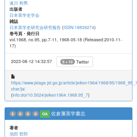
速川 和男
出版者
日本英学史学会
雑誌
日本英学史研究会研究報告
(
ISSN:18839274
)
巻号頁・発行日
vol.1968, no.95, pp.7-11, 1968-05-18 (Released:2010-11-
17)
2023-08-12 14:32:57
Twitter
5 + 10
https://www.jstage.jst.go.jp/article/jeiken1964/1968/95/1968_95_7/
char/ja/
(
info:doi/10.5024/jeiken1964.1968.95_7
)
佐倉藩英学書志
5
0
0
0
OA
著者
池田 哲郎