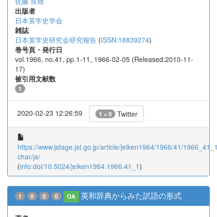
佐藤 良雄
出版者
日本英学史学会
雑誌
日本英学史研究会研究報告
(
ISSN:18839274
)
巻号頁・発行日
vol.1966, no.41, pp.1-11, 1966-02-05 (Released:2010-11-
17)
被引用文献数
1
2020-02-23 12:26:59
Twitter
1 + 0
https://www.jstage.jst.go.jp/article/jeiken1964/1966/41/1966_41_1/
char/ja/
(
info:doi/10.5024/jeiken1964.1966.41_1
)
英和辞典からみた訳語の形式
1
0
0
0
OA