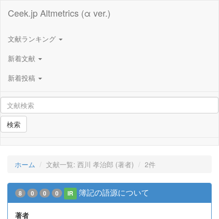
Ceek.jp Altmetrics (α ver.)
文献ランキング
新着文献
新着投稿
検索
ホーム
文献一覧: 西川 孝治郎 (著者)
2件
簿記の語源について
8
0
0
0
IR
著者