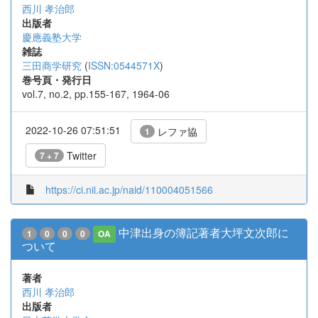
西川 孝治郎
出版者
慶應義塾大学
雑誌
三田商学研究
(
ISSN:0544571X
)
巻号頁・発行日
vol.7, no.2, pp.155-167, 1964-06
2022-10-26 07:51:51
レファ協
1
Twitter
7 + 7
https://ci.nii.ac.jp/naid/110004051566
中津出身の簿記著者大坪文次郎に
1
0
0
0
OA
ついて
著者
西川 孝治郎
出版者