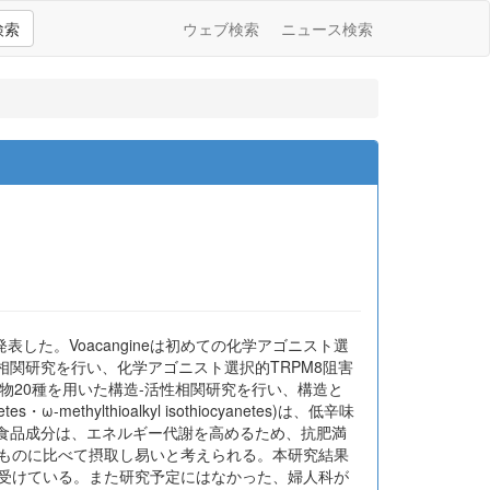
検索
ウェブ検索
ニュース検索
て発表した。Voacangineは初めての化学アゴニスト選
相関研究を行い、化学アゴニスト選択的TRPM8阻害
化合物20種を用いた構造-活性相関研究を行い、構造と
hylthioalkyl isothiocyanetes)は、低辛味
1活性を持つ食品成分は、エネルギー代謝を高めるため、抗肥満
のものに比べて摂取し易いと考えられる。本研究結果
を受けている。また研究予定にはなかった、婦人科が