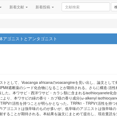
新着文献
新着投稿
容体アゴニストとアンタゴニスト
て、Voacanga africanaのvoacangineを見い出し、論文とし
RPM8遮断薬のシード化合物になることが期待される。さらに構造-活性
。本ワサビ・西洋ワサビ・カラシ類に含まれるisothiocyanete
ビの緑の香り・カブ様の香り成分(ω-alkenyl isothiocyanetes・ω-met
等のTRPA1・TRPV1活性を持つことが明らかとなった。TRPA1・TRPV
RPV1アゴニストは強辛味のものが多いが、低辛味のアゴニストは強辛味
発に貢献することが期待される。本結果を論文にまとめて提出し、現在査読