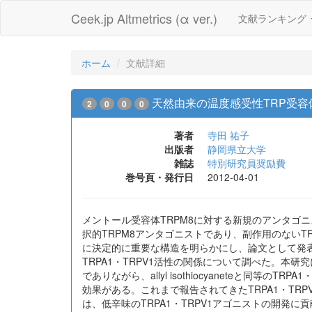
Ceek.jp Altmetrics (α ver.)
文献ランキング
ホーム
文献詳細
天然由来の温度感受性TRP受
2
0
0
0
著者
寺田 祐子
出版者
静岡県立大学
雑誌
特別研究員奨励費
巻号頁・発行日
2012-04-01
メントール受容体TRPM8に対する新規のアンタゴニストとし
択的TRPM8アンタゴニストであり、副作用のないT
に決定的に重要な構造を明らかにし、論文として発表した
TRPA1・TRPV1活性の関係について調べた。本研究により、本ワサ
でありながら、allyl isothiocyaneteと同
効果がある。これまで報告されてきたTRPA1・T
は、低辛味のTRPA1・TRPV1アゴニストの開