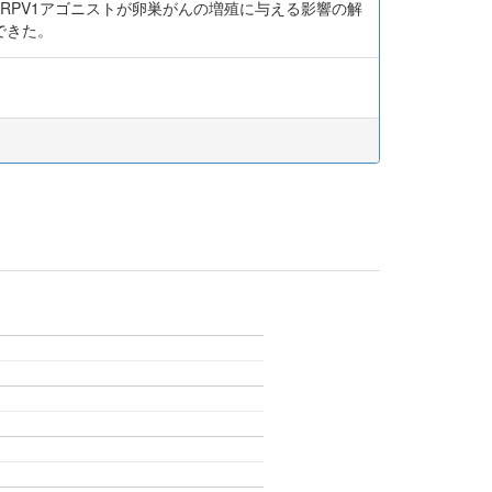
TRPV1アゴニストが卵巣がんの増殖に与える影響の解
できた。