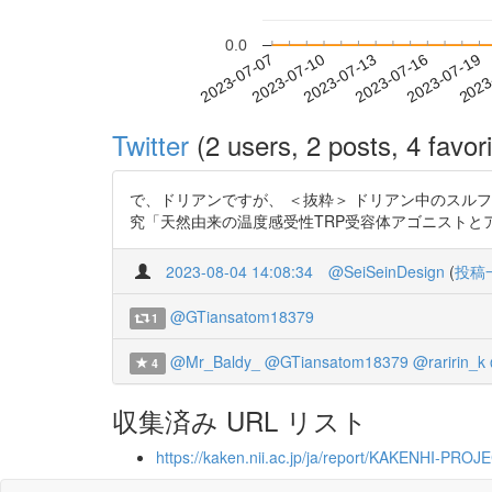
0.0
2023-07-13
2023-07-16
2023-07-19
2023
2023-07-07
2023-07-10
Twitter
(2 users, 2 posts, 4 favori
で、ドリアンですが、 ＜抜粋＞ ドリアン中のスルフィ
究「天然由来の温度感受性TRP受容体アゴニストとアンタゴニス
2023-08-04 14:08:34
@SeiSeinDesign
(
投稿
@GTiansatom18379
1
@Mr_Baldy_
@GTiansatom18379
@raririn_k
4
収集済み URL リスト
https://kaken.nii.ac.jp/ja/report/KAKENHI-PRO