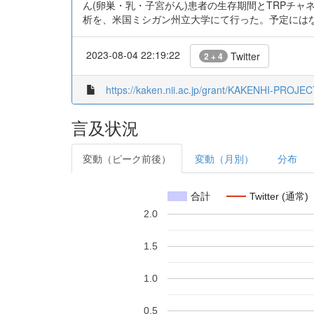
ん(卵巣・乳・子宮がん)患者の生存期間とTRPチャ
析を、米国ミシガン州立大学にて行った。予定には
2023-08-04 22:19:22
Twitter
2 + 4
https://kaken.nii.ac.jp/grant/KAKENHI-PROJE
言及状況
変動（ピーク前後）
変動（月別）
分布
合計
Twitter (通常)
2.0
1.5
1.0
0.5