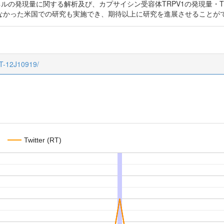
ネルの発現量に関する解析及び、カプサイシン受容体TRPV1の発現量・
なかった米国での研究も実施でき、期待以上に研究を進展させることが
CT-12J10919/
Twitter (RT)