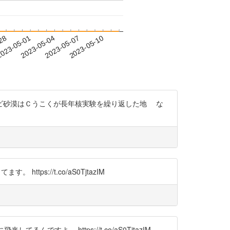
-28
023-05-01
2023-05-04
2023-05-07
2023-05-10
す ゴビ砂漠はＣうこくが長年核実験を繰り返した地 な
ps://t.co/aS0TjtazIM
んですよ。 https://t.co/aS0TjtazIM