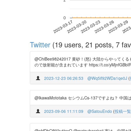
2
0
2023-03-23
2023-03-26
2023-03-29
2023
2023-03-17
2023-03-20
Twitter
(19 users, 21 posts, 7 fav
@ChiBee98242017 黄砂！(怒) 大陸か
ので放射能が含まれています https://t.co/yMjnfGBbI
2023-12-23 06:26:53
@Wq5if92WDa1qe0J
(
@IkawaMototaka セシウムCs-137ですよね？ 
2023-09-06 11:11:09
@SatouEndo
(
投稿一覧
@oHDhCtNj2v4tcxO @matsubarakoji 