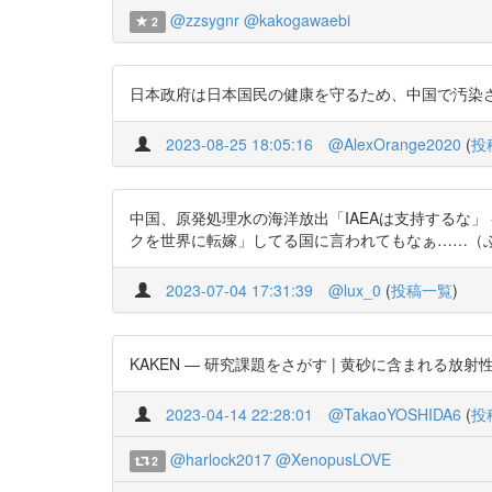
@zzsygnr
@kakogawaebi
2
日本政府は日本国民の健康を守るため、中国で汚染された黄砂飛
2023-08-25 18:05:16
@AlexOrange2020
(
投
中国、原発処理水の海洋放出「IAEAは支持するな」 - 
クを世界に転嫁」してる国に言われてもなぁ……（ぶっちゃけど
2023-07-04 17:31:39
@lux_0
(
投稿一覧
)
KAKEN — 研究課題をさがす | 黄砂に含まれる放射性セシウムの起
2023-04-14 22:28:01
@TakaoYOSHIDA6
(
投
@harlock2017
@XenopusLOVE
2