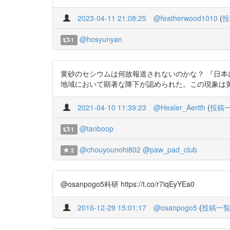
2023-04-11 21:08:25
@featherwood1010
(
投
@hosyunyan
1
黄砂のセシウムは何故報道されないのかな？ 『日本にお
地域において顕著な降下が認められた。この現象は黄砂飛来と関
2021-04-10 11:39:23
@Healer_Aerith
(
投稿
@tanboop
1
@chouyounohi802
@paw_pad_club
2
@osanpogo5科研 https://t.co/r7iqEyYEa0
2016-12-29 15:01:17
@osanpogo5
(
投稿一