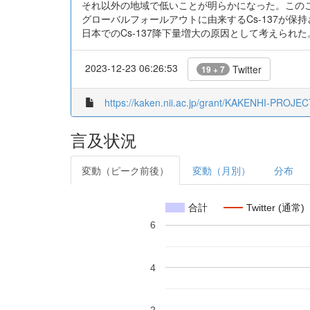
それ以外の地域で低いことが明らかになった。このこ
グローバルフォールアウトに由来するCs-137が保
日本でのCs-137降下量増大の原因として考えられた
2023-12-23 06:26:53
Twitter
19 + 7
https://kaken.nii.ac.jp/grant/KAKENHI-PROJE
言及状況
変動（ピーク前後）
変動（月別）
分布
合計
Twitter (通常)
6
4