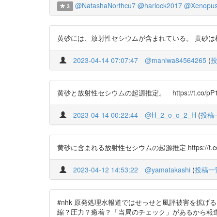
@NatashaNorthcu7
@harlock2017
@Xenopu
3
黄砂には、放射性セシウムが含まれている。 黄砂は極力浴びない
2023-04-14 07:07:47
@maniwa84564265
(
黄砂と放射性セシウムの起源推定。 https://t.co/pP1
2023-04-14 00:22:44
@H_2_o_o_2_H
(
投稿
黄砂に含まれる放射性セシウムの起源推定 https://t.co/
2023-04-12 14:53:22
@yamatakashi
(
投稿一
#nhk 原発処理水報道ではせっせと風評被害を拡
縮？圧力？癒着？「当局のチェック」があるから報道しにくい