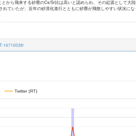
とから飛来する砂塵のCs/Sr比は高いと認められ、その起源として大
持されていたが、近年の砂漠化進行とともに砂塵が飛散しやすい状況になっ
。
CT-16710038/
Twitter (RT)