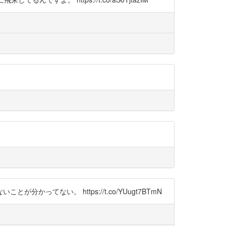
ない。 https://t.co/YUugt7BTmN