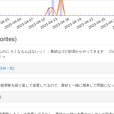
2023-04-22
2023-04-25
2023-04
-04-01
2
2023-04-04
2023-04-07
2023-04-10
2023-04-13
2023-04-16
2023-04-19
orites)
らやってくるものに ろくなもんはないっ！ ・黄砂はゴビ砂漠からやってきま
R →
投稿一覧
)
中国は核実験を繰り返して放置してるので、黄砂と一緒に飛来して問題になってます。 htt
)
実は、中国が核実験しまくって放置してるから、黄砂と一緒に大量のセシウムが日本に飛来してる