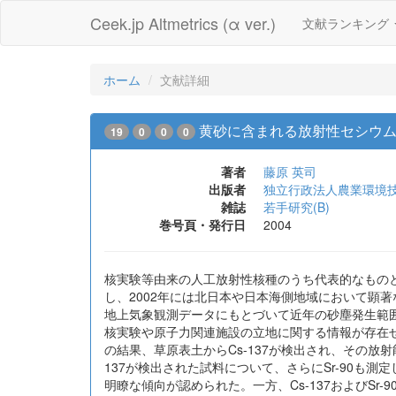
Ceek.jp Altmetrics (α ver.)
文献ランキング
ホーム
文献詳細
黄砂に含まれる放射性セシウ
19
0
0
0
著者
藤原 英司
出版者
独立行政法人農業環境
雑誌
若手研究(B)
巻号頁・発行日
2004
核実験等由来の人工放射性核種のうち代表的なものとして
し、2002年には北日本や日本海側地域において顕
地上気象観測データにもとづいて近年の砂塵発生範囲
核実験や原子力関連施設の立地に関する情報が存在せず
の結果、草原表土からCs-137が検出され、その放射能
137が検出された試料について、さらにSr-90も測定
明瞭な傾向が認められた。一方、Cs-137およびSr