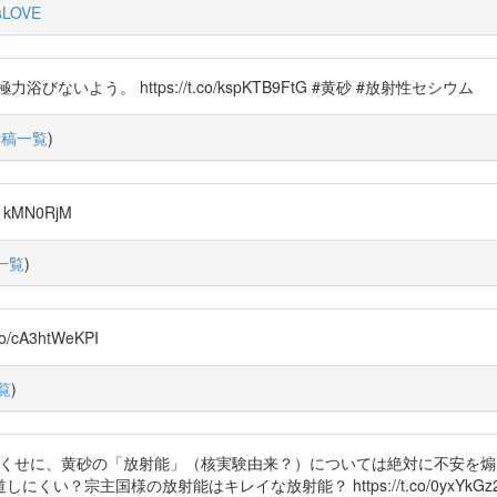
sLOVE
よう。 https://t.co/kspKTB9FtG #黄砂 #放射性セシウム
投稿一覧
)
kMN0RjM
一覧
)
cA3htWeKPI
覧
)
げるくせに、黄砂の「放射能」（核実験由来？）については絶対に不安を
？宗主国様の放射能はキレイな放射能？ https://t.co/0yxYkGz2