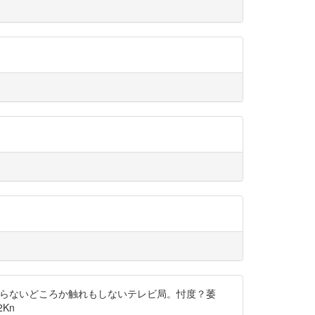
煽らないどころか触れもしないテレビ局。忖度？萎
Kn