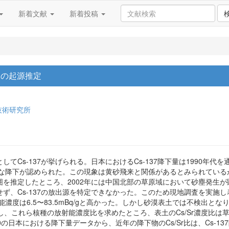
新着文献
新着投稿
ムの起源推定
技術研究所
Cs-137が挙げられる。日本におけるCs-137降下量は1990年代
著な降下が認められた。この現象は黄砂飛来と関係があるとみられているが
を推定したところ、2002年には中国北部の草原域において砂塵発生
、Cs-137の放出源を特定できなかった。このため現地調査を実施し表
濃度は6.5〜83.5mBq/gと高かった。しかし砂漠表土では不検出となり、
し、これら核種の放射能濃度比を求めたところ、表土のCs/Sr濃度比は草原で8
-90の日本における降下量データから、近年の降下物のCs/Sr比は、Cs-