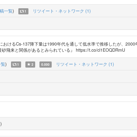
稿一覧
)
リツイート・ネットワーク (1)
1
けるCs-137降下量は1990年代を通して低水準で推移したが、200
係があるとみられている』 https://t.co/cl1EOQDRmU
一覧
)
リツイート・ネットワーク (1)
1
2
0.000
覧
)