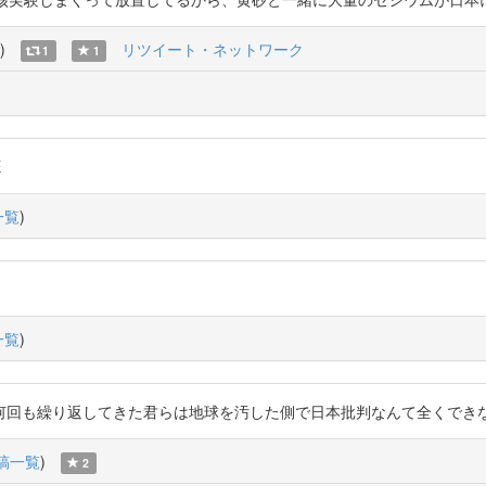
)
リツイート・ネットワーク
1
1
E
一覧
)
一覧
)
り返してきた君らは地球を汚した側で日本批判なんて全くできないことが分かって
稿一覧
)
2