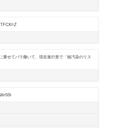
FCXi1Z
物質を黄砂に乗せてバラ撒いて、現在進行形で「核汚染のリス
6rSSi