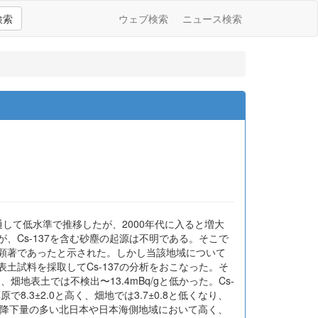
検索
ウェブ検索
ニュース検索
を通して低水準で推移したが、2000年代に入ると増大
、Cs-137を含む砂塵の起源は不明である。そこで
が顕著であったと示された。しかし当該地域について
土試料を採取してCs-137の分析をおこなった。そ
畑地表土では不検出〜13.4mBq/gと低かった。Cs-
.3±2.0と高く、畑地では3.7±0.8と低くなり、
137降下量の多い北日本や日本海側地域において高く、