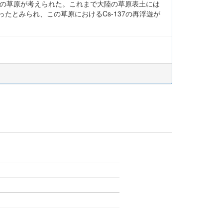
陸の草原が考えられた。これまで大陸の草原表土には
たとみられ、この草原におけるCs-137の再浮遊が