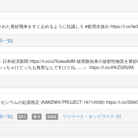
来をすぐ止めるように抗議しろ #処理水放出 https://t.co/lw3T
稿一覧
)
日本経済新聞 https://t.co/uIYuasa8dM 核実験由来の放射性
っちも無害なんですけどね……） https://t.co/iHhZGRzlfA
源推定 (KAKENHI-PROJECT-16710038) https://t.co/lS99Q
稿一覧
)
リツイート・ネットワーク (2)
1
3
0.816