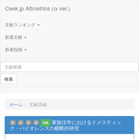
Ceek.jp Altmetrics (α ver.)
文献ランキング
新着文献
新着投稿
検索
ホーム
文献詳細
家族法学におけるドメスティッ
5
0
0
0
OA
ク・バイオレンスの横断的研究