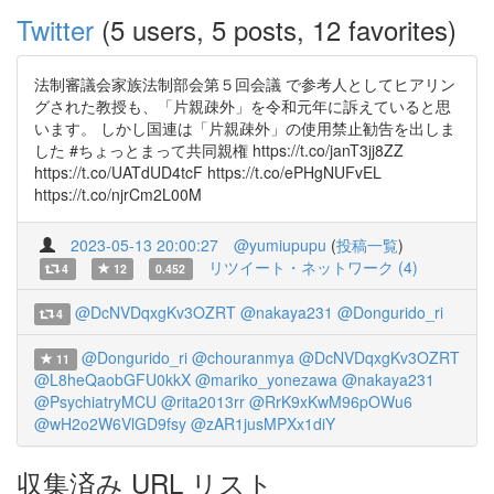
Twitter
(5 users, 5 posts, 12 favorites)
法制審議会家族法制部会第５回会議 で参考人としてヒアリン
グされた教授も、「片親疎外」を令和元年に訴えていると思
います。 しかし国連は「片親疎外」の使用禁止勧告を出しま
した #ちょっとまって共同親権 https://t.co/janT3jj8ZZ
https://t.co/UATdUD4tcF https://t.co/ePHgNUFvEL
https://t.co/njrCm2L00M
2023-05-13 20:00:27
@yumiupupu
(
投稿一覧
)
リツイート・ネットワーク (4)
4
12
0.452
@DcNVDqxgKv3OZRT
@nakaya231
@Dongurido_ri
4
@Dongurido_ri
@chouranmya
@DcNVDqxgKv3OZRT
11
@L8heQaobGFU0kkX
@mariko_yonezawa
@nakaya231
@PsychiatryMCU
@rita2013rr
@RrK9xKwM96pOWu6
@wH2o2W6VlGD9fsy
@zAR1jusMPXx1diY
収集済み URL リスト