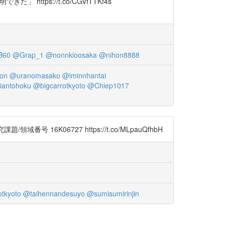
ttps://t.co/CGVfTTKf4s
B60
@Grap_1
@nonnkioosaka
@nihon8888
on
@uranomasako
@iminnhantai
iantohoku
@bigcarrotkyoto
@Chiep1017
16K06727 https://t.co/MLpauQfhbH
tkyoto
@taihennandesuyo
@sumisumirinjin