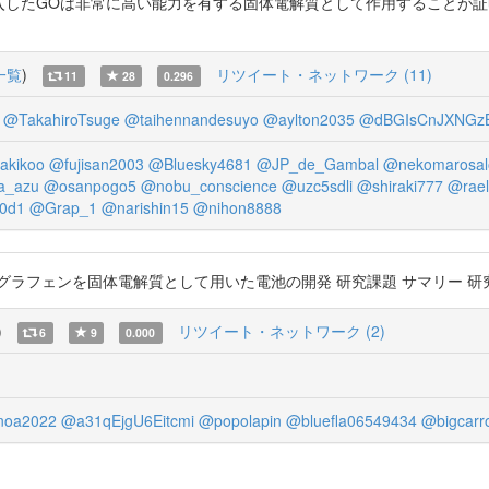
ホ基を導入したGOは非常に高い能力を有する固体電解質として作用することが証明できた」 h
一覧
)
リツイート・ネットワーク (11)
11
28
0.296
@TakahiroTsuge
@taihennandesuyo
@aylton2035
@dBGIsCnJXNGz
akikoo
@fujisan2003
@Bluesky4681
@JP_de_Gambal
@nekomarosal
a_azu
@osanpogo5
@nobu_conscience
@uzc5sdli
@shiraki777
@rael
0d1
@Grap_1
@narishin15
@nihon8888
化グラフェンを固体電解質として用いた電池の開発 研究課題 サマリー 研究課題/領域番号 
)
リツイート・ネットワーク (2)
6
9
0.000
noa2022
@a31qEjgU6Eitcmi
@popolapin
@bluefla06549434
@bigcarro