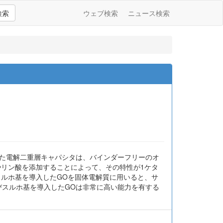
検索
ウェブ検索
ニュース検索
した電解二重層キャパシタは、バインダーフリーのオ
やリン酸を添加することによって、その特性が1ケタ
スルホ基を導入したGOを固体電解質に用いると、サ
よびスルホ基を導入したGOは非常に高い能力を有する