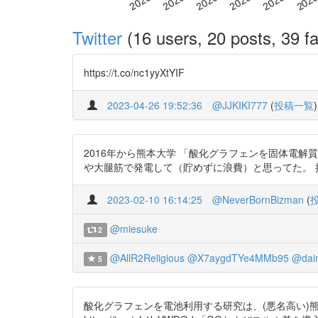
Twitter
(16 users, 20 posts, 39 fa
https://t.co/nc1yyXtYIF
2023-04-26 19:52:36
@JJKIKI777
(
投稿一覧
)
2016年から熊本大学 「酸化グラフェンを固体電解質として
や大腿筋で発電して（貯めずに浪費）と思ってた。 
2023-02-10 16:14:25
@NeverBornBizman
(
@miesuke
2
@AllR2Religious
@X7aygdTYe4MMb95
@dai
5
酸化グラフェンを電池利用する研究は、(悪名高い)