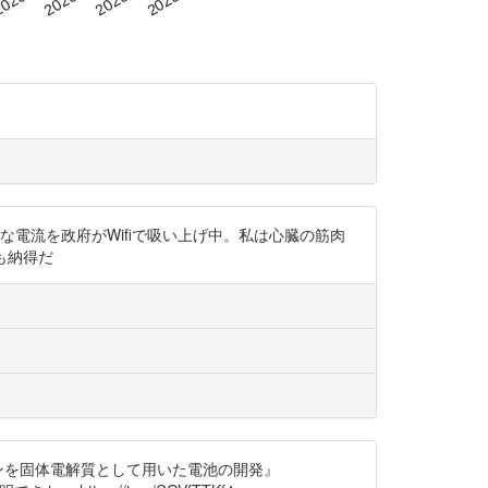
波の微弱な電流を政府がWifiで吸い上げ中。私は心臓の筋肉
も納得だ
ェンを固体電解質として用いた電池の開発』