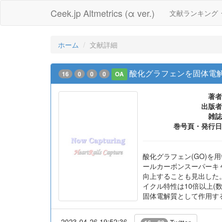
Ceek.jp Altmetrics (α ver.)
文献ランキング
ホーム
文献詳細
酸化グラフェンを固体電
16
0
0
0
OA
著者
出版者
雑誌
巻号頁・発行日
酸化グラフェン(GO)
ールカーボンスーパーキ
向上することも見出した
イクル特性は10倍以上(
固体電解質として作用す
2023-04-26 19:52:36