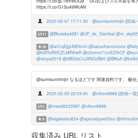
https://t.co/gL1leVWDQd 「GOおよびスル
https://t.co/G1Su49WcAN
2023-02-07 17:11:30
@sumisumirinjin
(
投稿
@Bluesky4681
@JP_de_Gambal
@m_sky92
11
@a31qEjgU6Eitcmi
@kazuchancocone
@taiy
26
@kSYIcRHCZLMRKwR
@c0xmm71nrEZIhCF
@sur
@otoya2019
@dBGIsCnJXNGzB60
@BlKulf
@b490
@sumisumirinjin なるほどです 関連資料です。 酸
2023-02-05 22:03:40
@nihon8888
(
投稿一覧
@mac68223587
@nihon8888
2
@aigakatsu824
@apocalypse20xx
@shinoshi
9
収集済み URL リスト