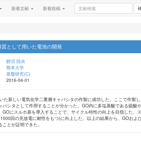
新着文献
新着投稿
解質として用いた電池の開発
鯉沼 陸央
熊本大学
基盤研究(C)
2016-04-01
を用いた新しい電気化学二重層キャパシタの作製に成功した。ここで作製
ャパシタとして作用することが分かった。GO内に多塩基酸である硫酸
。GOにスルホ基を導入することで、サイクル特性の向上を目指した。
数1000回の充放電に耐性をもつ)に向上した。以上の結果から、GOお
ることが証明できた。