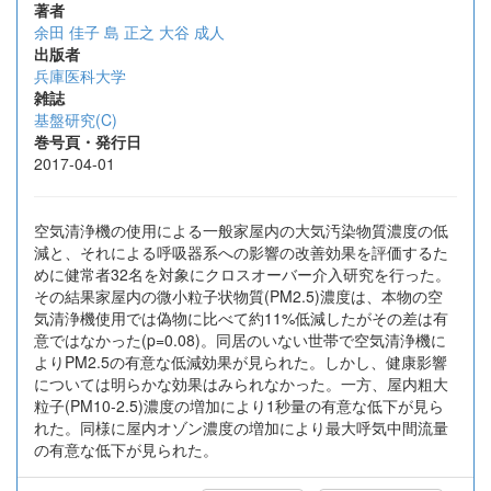
著者
余田 佳子
島 正之
大谷 成人
出版者
兵庫医科大学
雑誌
基盤研究(C)
巻号頁・発行日
2017-04-01
空気清浄機の使用による一般家屋内の大気汚染物質濃度の低
減と、それによる呼吸器系への影響の改善効果を評価するた
めに健常者32名を対象にクロスオーバー介入研究を行った。
その結果家屋内の微小粒子状物質(PM2.5)濃度は、本物の空
気清浄機使用では偽物に比べて約11%低減したがその差は有
意ではなかった(p=0.08)。同居のいない世帯で空気清浄機に
よりPM2.5の有意な低減効果が見られた。しかし、健康影響
については明らかな効果はみられなかった。一方、屋内粗大
粒子(PM10-2.5)濃度の増加により1秒量の有意な低下が見ら
れた。同様に屋内オゾン濃度の増加により最大呼気中間流量
の有意な低下が見られた。