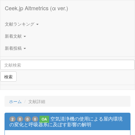
Ceek.jp Altmetrics (α ver.)
文献ランキング
新着文献
新着投稿
検索
ホーム
文献詳細
空気清浄機の使用による屋内環境
2
0
0
0
OA
の変化と呼吸器系に及ぼす影響の解明