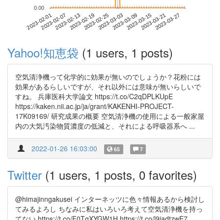
0.00
2023-03-21
2023-02-01
2023-02-19
2023-03-09
2023-03-27
2023-02-07
2023-02-25
2023-03-15
2023-02-13
2023-03-03
Yahoo!知恵袋
(1 users, 1 posts)
空気清浄機って化学的に効果が無いのでしょうか？花粉には
効果があるらしいですが、それ以外には意味が無いらしいで
すね。 兵庫医科大学論文 https://t.co/C2qDPLKUpE
https://kaken.nii.ac.jp/ja/grant/KAKENHI-PROJECT-
17K09169/ 研究成果の概要 空気清浄機の使用による一般家屋
内の大気汚染物質濃度の低減と、それによる呼吸器系へ ...
2022-01-26 16:03:00
65
7
Twitter
(1 users, 1 posts, 0 favorites)
@himajinngakusei インターネッツに色々情報あるから検討し
てみるよろし ちなみに私はいろいろ考えて空気清浄機を持っ
てない https://t.co/F0TqXYGW1H https://t.co/l9jadtzwE7