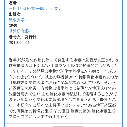
著者
三瓶 良和
松本 一郎
大平 寛人
出版者
島根大学
雑誌
基盤研究(B)
巻号頁・発行日
2019-04-01
近年,蛇紋岩化作用に伴って発生する水素の意義が見直され,地
球有機物圏は下部地殻~上部マントル域に飛躍的に広がろうと
している。その発見は生物地球化学的視点から始まったが,メ
タンおよびプロパン以上の無機起源中~長鎖炭化水素も見つか
り地球内部炭素循環の理解の変革が求められている。それら
超深度炭化水素・有機物は濃度的には希薄だが地球規模での
総量は膨大であり,また炭化水素は移動して集積することがで
きるため新たな炭化水素資源域として見直される可能性も高
い。本研究では新たな未解明フロンティアである地下超深部
での有機物の特徴と組成,その濃度,炭素の起源,炭化水素生成
プロセス等についての解明を行う。