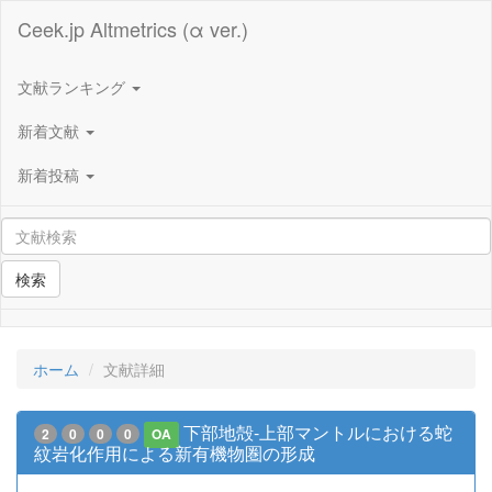
Ceek.jp Altmetrics (α ver.)
文献ランキング
新着文献
新着投稿
検索
ホーム
文献詳細
下部地殻-上部マントルにおける蛇
2
0
0
0
OA
紋岩化作用による新有機物圏の形成