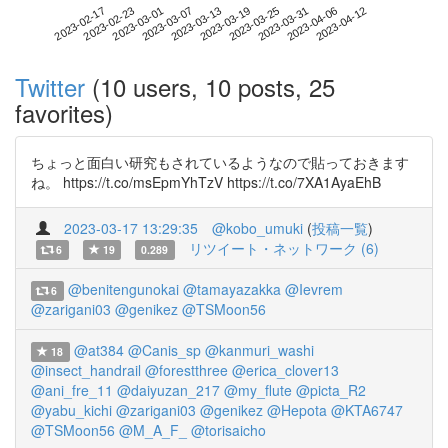
2023-04-06
2023-02-17
2023-03-07
2023-03-25
2023-04-12
2023-02-23
2023-03-13
2023-03-31
2023-03-01
2023-03-19
Twitter
(10 users, 10 posts, 25
favorites)
ちょっと面白い研究もされているようなので貼っておきます
ね。 https://t.co/msEpmYhTzV https://t.co/7XA1AyaEhB
2023-03-17 13:29:35
@kobo_umuki
(
投稿一覧
)
リツイート・ネットワーク (6)
6
19
0.289
@benitengunokai
@tamayazakka
@Ievrem
6
@zarigani03
@genikez
@TSMoon56
@at384
@Canis_sp
@kanmuri_washi
18
@insect_handrail
@forestthree
@erica_clover13
@ani_fre_11
@daiyuzan_217
@my_flute
@picta_R2
@yabu_kichi
@zarigani03
@genikez
@Hepota
@KTA6747
@TSMoon56
@M_A_F_
@torisaicho