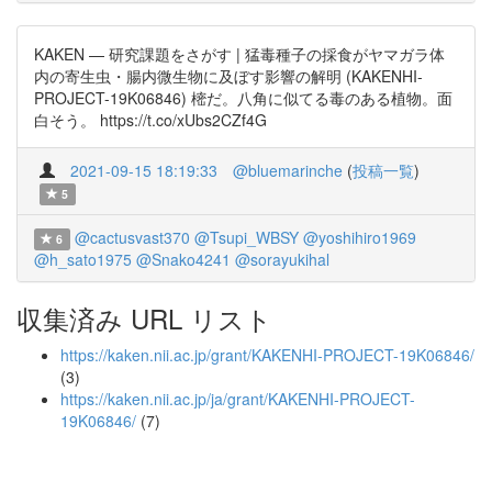
KAKEN — 研究課題をさがす | 猛毒種子の採食がヤマガラ体
内の寄生虫・腸内微生物に及ぼす影響の解明 (KAKENHI-
PROJECT-19K06846) 樒だ。八角に似てる毒のある植物。面
白そう。 https://t.co/xUbs2CZf4G
2021-09-15 18:19:33
@bluemarinche
(
投稿一覧
)
5
@cactusvast370
@Tsupi_WBSY
@yoshihiro1969
6
@h_sato1975
@Snako4241
@sorayukihal
収集済み URL リスト
https://kaken.nii.ac.jp/grant/KAKENHI-PROJECT-19K06846/
(3)
https://kaken.nii.ac.jp/ja/grant/KAKENHI-PROJECT-
19K06846/
(7)