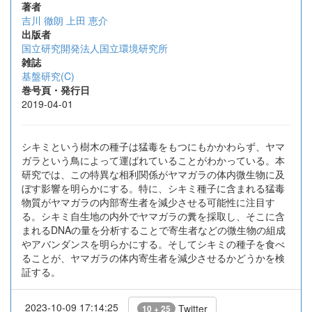
著者
吉川 徹朗
上田 恵介
出版者
国立研究開発法人国立環境研究所
雑誌
基盤研究(C)
巻号頁・発行日
2019-04-01
シキミという樹木の種子は猛毒をもつにもかかわらず、ヤマ
ガラという鳥によって運ばれていることがわかっている。本
研究では、この特異な相利関係がヤマガラの体内微生物に及
ぼす影響を明らかにする。特に、シキミ種子に含まれる猛毒
物質がヤマガラの内部寄生者を減少させる可能性に注目す
る。シキミ自生地の内外でヤマガラの糞を採取し、そこに含
まれるDNAの量を分析することで寄生者などの微生物の組成
やアバンダンスを明らかにする。そしてシキミの種子を食べ
ることが、ヤマガラの体内寄生者を減少させるかどうかを検
証する。
2023-10-09 17:14:25
Twitter
10 + 25