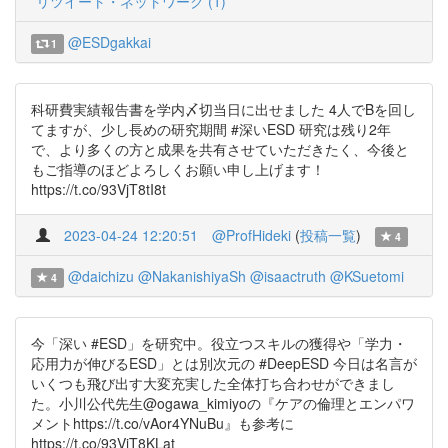
リツイート・ネットワーク (1)
@ESDgakkai
1
科研費実績報告書を学内〆切当日に出せました 4人でBを回し
てますが、少し長めの研究期間 #深いESD 研究は残り2年
で、より多くの方と成果を共有させていただきたく、今後と
もご指導のほどよろしくお願い申し上げます！
https://t.co/93VjT8tI8t
2023-04-24 12:20:51
@ProfHideki
(
投稿一覧
)
4
@daichizu
@NakanishiyaSh
@isaactruth
@KSuetomi
4
今「深い #ESD」を研究中。役立つスキルの獲得や「学力・
応用力が伸びるESD」とは別次元の #DeepESD 今日は名言が
いくつも飛び出す大変充実した全体打ち合わせができまし
た。小川公代先生@ogawa_kimiyoの『ケアの倫理とエンパワ
メントhttps://t.co/vAor4YNuBu』も参考に
https://t.co/93VjT8KLat