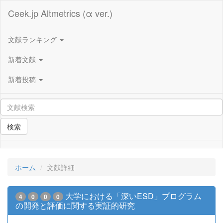
Ceek.jp Altmetrics (α ver.)
文献ランキング
新着文献
新着投稿
検索
ホーム
文献詳細
大学における「深いESD」プログラム
4
0
0
0
の開発と評価に関する実証的研究