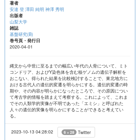
著者
安達 登
澤田 純明
神澤 秀明
出版者
山梨大学
雑誌
基盤研究(B)
巻号頁・発行日
2020-04-01
縄文から中世に至るまでの幅広い年代の人骨について、ミト
コンドリア、およびY染色体を含む核ゲノムの遺伝子解析を
おこない、得られた結果を比較検討することで、東北地方に
おける古代人の遺伝的変遷を明らかにする。遺伝的変遷の時
期や、その内容が明らかになったところで、その原因につい
て考古学的情報を踏まえて考察する。これによって、これま
でその人類学的実像が不明であった「エミシ」と呼ばれた
人々の遺伝的実像を明らかにすることができると考えてい
る。
2023-10-13 04:28:02
Twitter
6 + 28