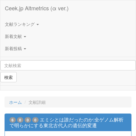
Ceek.jp Altmetrics (α ver.)
文献ランキング
新着文献
新着投稿
検索
ホーム
文献詳細
エミシとは誰だったのか:全ゲノム解析
6
0
0
0
で明らかにする東北古代人の遺伝的変遷