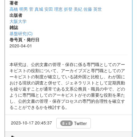
著者
高橋 明男
菅 真城
安田 理恵
折登 美紀
佐藤 英世
出版者
大阪大学
雑誌
基盤研究(C)
巻号頁・発行日
2020-04-01
本研究は、公的文書の管理・保存に係る専門職としてのアー
キビストの役割について、アーカイブズと専門職としてのア
ーキビストの制度が確立している諸外国と比較し、わが国に
おける現状の調査と併せて、ジェネラリストとして定期異動
を繰り返すことが通常である文系公務員・職員の中で、どの
ように専門職としてのアーキビストがその重要な役割を果た
し、公的文書の管理・保存プロセスの専門的合理性を確立す
ることができるかを検討する。
2023-10-17 20:45:37
Twitter
8 + 8