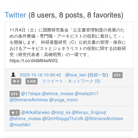
Twitter
(8 users, 8 posts, 8 favorites)
11月4日（土）に国際研究集会「公文書管理制度の発展のた
めの条件整備－専門職・アーキビストの役割に着目して－」
を開催します。 科研基盤研究（C）公的文書の管理・保存に
おけるアーキビストとジェネラリストの役割に関する比較研
究（研究代表者：高橋明男）の一環です。
https://t.co/dI4M84eNVQ
2023-10-16 10:49:42
@oua_kan
(
投稿一覧
)
5
リツイート・ネットワーク (5)
8
0.338
@17steps
@shima_mossa
@meta2017
5
@ShimaneArchives
@ryoga_moon
@ArikaKaneko
@moji_ka
@Kenyu_Enjyouji
7
@shima_mossa
@QmHSxpgqThzrxfk
@ShimaneArchives
@mochiki1