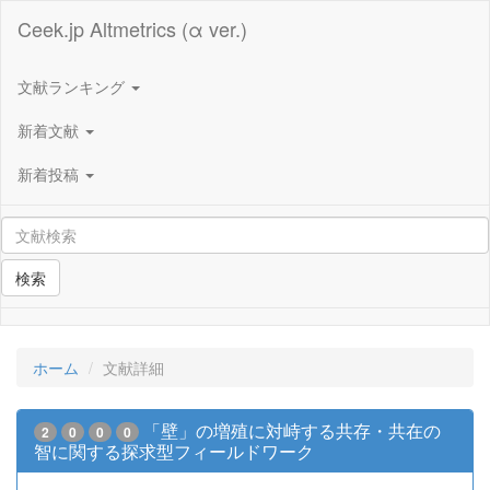
Ceek.jp Altmetrics (α ver.)
文献ランキング
新着文献
新着投稿
検索
ホーム
文献詳細
「壁」の増殖に対峙する共存・共在の
2
0
0
0
智に関する探求型フィールドワーク