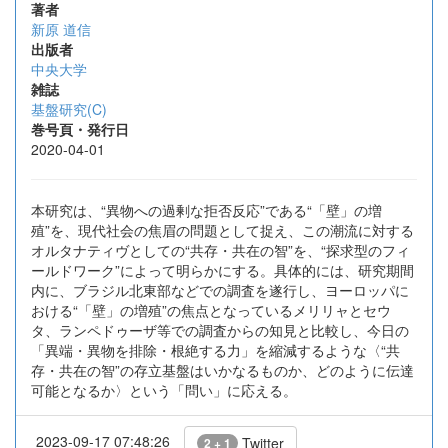
著者
新原 道信
出版者
中央大学
雑誌
基盤研究(C)
巻号頁・発行日
2020-04-01
本研究は、“異物への過剰な拒否反応”である“「壁」の増
殖”を、現代社会の焦眉の問題として捉え、この潮流に対する
オルタナティヴとしての“共存・共在の智”を、“探求型のフィ
ールドワーク”によって明らかにする。具体的には、研究期間
内に、ブラジル北東部などでの調査を遂行し、ヨーロッパに
おける“「壁」の増殖”の焦点となっているメリリャとセウ
タ、ランペドゥーザ等での調査からの知見と比較し、今日の
「異端・異物を排除・根絶する力」を縮減するような〈“共
存・共在の智”の存立基盤はいかなるものか、どのように伝達
可能となるか〉という「問い」に応える。
2023-09-17 07:48:26
Twitter
2 + 1