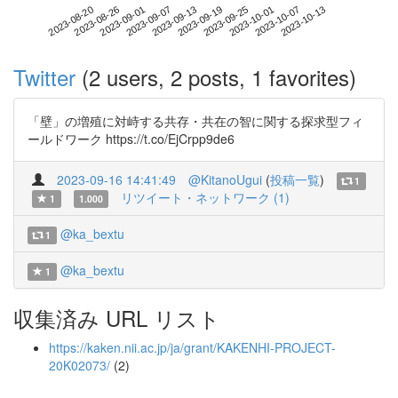
2023-10-07
2023-08-20
2023-09-07
2023-09-25
2023-10-13
2023-08-26
2023-09-13
2023-10-01
2023-09-01
2023-09-19
Twitter
(2 users, 2 posts, 1 favorites)
「壁」の増殖に対峙する共存・共在の智に関する探求型フィ
ールドワーク https://t.co/EjCrpp9de6
2023-09-16 14:41:49
@KitanoUgui
(
投稿一覧
)
1
リツイート・ネットワーク (1)
1
1.000
@ka_bextu
1
@ka_bextu
1
収集済み URL リスト
https://kaken.nii.ac.jp/ja/grant/KAKENHI-PROJECT-
20K02073/
(2)