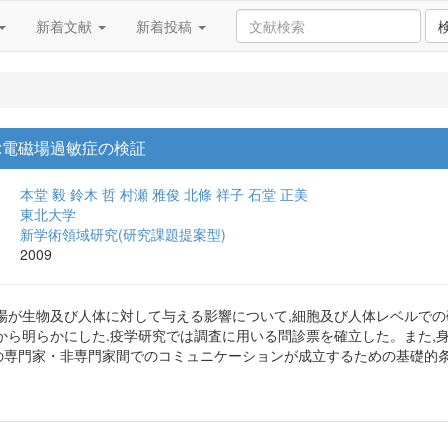
新着文献
新着投稿
:電磁場過敏症の検証
本堂 毅
鈴木 哲
村瀬 雅俊
北條 祥子
石堂 正美
東北大学
新学術領域研究(研究課題提案型)
2009
場が生物及び人体に対して与える影響について,細胞及び人体レベルでの
から明らかにした.疫学研究では調査に用いる問診票を確立した。また,
見の専門家・非専門家間でのコミュニケーションが成立するための基礎的条