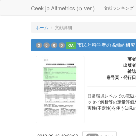
Ceek.jp Altmetrics (α ver.)
文献ランキング
ホーム
文献詳細
市民と科学者の協働的研究
3
0
0
0
OA
著者
出版者
雑誌
巻号頁・発行日
日常環境レベルでの電磁
ッセイ解析等の定量評価
実性(不定性)を伴う知
2019-06-16 10:26:03