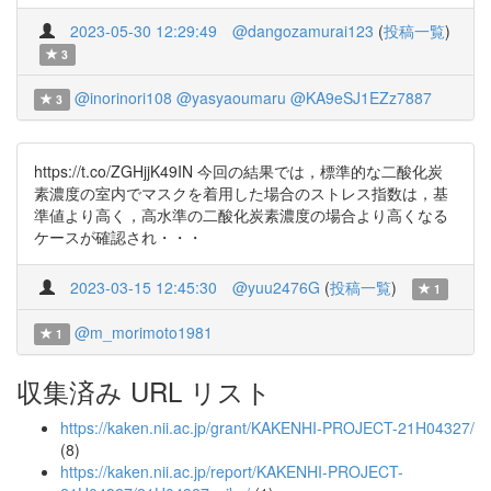
2023-05-30 12:29:49
@dangozamurai123
(
投稿一覧
)
3
@inorinori108
@yasyaoumaru
@KA9eSJ1EZz7887
3
https://t.co/ZGHjjK49IN 今回の結果では，標準的な二酸化炭
素濃度の室内でマスクを着用した場合のストレス指数は，基
準値より高く，高水準の二酸化炭素濃度の場合より高くなる
ケースが確認され・・・
2023-03-15 12:45:30
@yuu2476G
(
投稿一覧
)
1
@m_morimoto1981
1
収集済み URL リスト
https://kaken.nii.ac.jp/grant/KAKENHI-PROJECT-21H04327/
(8)
https://kaken.nii.ac.jp/report/KAKENHI-PROJECT-