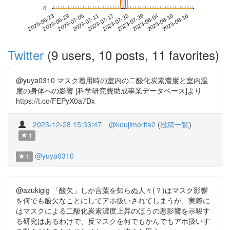
0
2023-08-10
2023-06-23
2023-07-11
2023-07-29
2023-08-16
2023-06-29
2023-07-17
2023-08-04
2023-07-05
2023-07-23
Twitter
(9 users, 10 posts, 11 favorites)
@yuya0310 マスク着用時の室内の二酸化炭素濃度と室内温
度の身体への影響 [科学研究費助成事業データベース]より
https://t.co/FEPyX0a7Dx
2023-12-28 15:33:47
@koujimorita2
(
投稿一覧
)
1
@yuya0310
1
@azukiglg 「酸欠」しか言葉を知らぬ人々(？)はマスク影響
を何でも酸欠なことにしてアホ扱いされてしまうが、実際に
はマスクによる二酸化炭素濃度上昇のほうの悪影響を示唆す
る研究はあるわけで、反マスクを何でもかんでもアホ扱いす