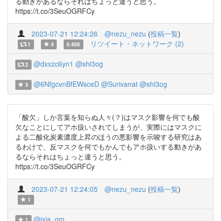
る動きがあるならそれはちょっと違うと思う。
https://t.co/3SeuOGRFCy
2023-07-21 12:24:26
@nezu_nezu
(
投稿一覧
)
リツイート・ネットワーク (2)
1
4
0.408
@dxxzc6yn1
@shi3og
2
@6NfgcvnBfEWsceD
@Surivanat
@shi3og
3
「酸欠」しか言葉を知らぬ人々(？)はマスク影響を何でも酸
欠なことにしてアホ扱いされてしまうが、実際にはマスクに
よる二酸化炭素濃度上昇のほうの悪影響を示唆する研究はあ
るわけで、反マスクを何でもかんでもアホ扱いする動きがあ
るならそれはちょっと違うと思う。
https://t.co/3SeuOGRFCy
2023-07-21 12:24:05
@nezu_nezu
(
投稿一覧
)
1
@ixia_gm
1