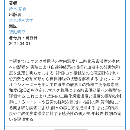
著者
鈴木 窓香
出版者
東京理科大学
雑誌
奨励研究
巻号頁・発行日
2021-04-01
本研究では,マスク着用時の室内温度と二酸化炭素濃度の身体
への影響を,実験により自律神経系の指標と血液中の酸素飽和
度を測定し明らかにする. 評価には,接触型の心電図計を用い,
心拍数と心拍変動から自律神経の状態を解析する.また,パルス
オキシメーターを用いて血液中の酸素量の指標である酸素飽
和度(SpO2)を測定し,マスク着用による酸素供給量への影響を
評価する.これにより,室内の二酸化炭素濃度と温度の適切な制
御によるストレスや疲労の軽減を目指す.検討の際,質問票によ
る聞き取り調査により,個々の感じ方を把握する.また,室内温
度や二酸化炭素濃度に対する感受性の個人差,年齢差,性別の違
いを評価する.