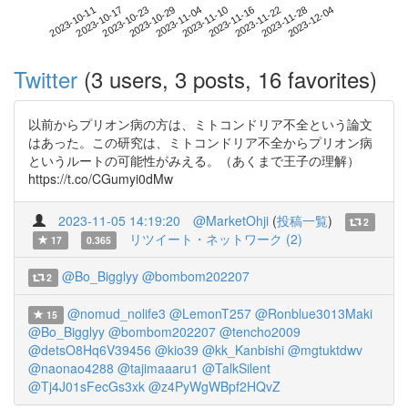
2023-11-28
2023-10-11
2023-10-29
2023-11-16
2023-12-04
2023-10-17
2023-11-04
2023-11-22
2023-10-23
2023-11-10
Twitter
(3 users, 3 posts, 16 favorites)
以前からプリオン病の方は、ミトコンドリア不全という論文
はあった。この研究は、ミトコンドリア不全からプリオン病
というルートの可能性がみえる。（あくまで王子の理解）
https://t.co/CGumyi0dMw
2023-11-05 14:19:20
@MarketOhji
(
投稿一覧
)
2
リツイート・ネットワーク (2)
17
0.365
@Bo_Bigglyy
@bombom202207
2
@nomud_nolife3
@LemonT257
@Ronblue3013Maki
15
@Bo_Bigglyy
@bombom202207
@tencho2009
@detsO8Hq6V39456
@kio39
@kk_Kanbishi
@mgtuktdwv
@naonao4288
@tajimaaaru1
@TalkSilent
@Tj4J01sFecGs3xk
@z4PyWgWBpf2HQvZ