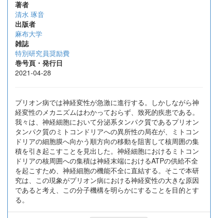
著者
清水 琢音
出版者
麻布大学
雑誌
特別研究員奨励費
巻号頁・発行日
2021-04-28
プリオン病では神経変性が急激に進行する。しかしながら神
経変性のメカニズムはわかっておらず、致死的疾患である。
我々は、神経細胞において分泌系タンパク質であるプリオン
タンパク質のミトコンドリアへの異所性の局在が、ミトコン
ドリアの細胞膜へ向かう順方向の移動を阻害して核周囲の集
積を引き起こすことを見出した。神経細胞におけるミトコン
ドリアの核周囲への集積は神経末端におけるATPの供給不全
を起こすため、神経細胞の機能不全に直結する。そこで本研
究は、この現象がプリオン病における神経変性の大きな原因
であると考え、この分子機構を明らかにすることを目的とす
る。