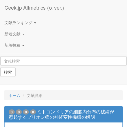
Ceek.jp Altmetrics (α ver.)
文献ランキング
新着文献
新着投稿
検索
ホーム
文献詳細
ミトコンドリアの細胞内分布の破綻が
3
0
0
0
惹起するプリオン病の神経変性機構の解明