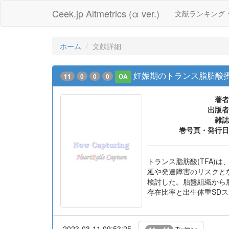
Ceek.jp Altmetrics (α ver.)
文献ランキング
ホーム
文献詳細
妊娠期のトランス脂肪酸
11
0
0
0
OA
著者
出版者
雑誌
巻号頁・発行日
トランス脂肪酸(TFA)
延や発達障害のリスクと
検討した。胎盤組織から
存在比率と出生体重SD
2023-03-11 09:53:25