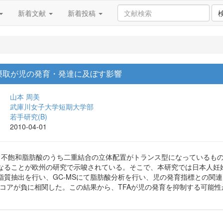
新着文献
新着投稿
摂取が児の発育・発達に及ぼす影響
山本 周美
武庫川女子大学短期大学部
若手研究(B)
2010-04-01
は、不飽和脂肪酸のうち二重結合の立体配置がトランス型になっているも
なることが欧州の研究で示唆されている。そこで、本研究では日本人妊婦
脂質抽出を行い、GC-MSにて脂肪酸分析を行い、児の発育指標との関連
スコアが負に相関した。この結果から、TFAが児の発育を抑制する可能