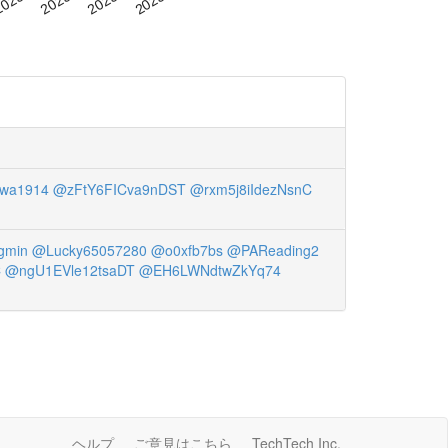
wa1914
@zFtY6FICva9nDST
@rxm5j8iIdezNsnC
gmin
@Lucky65057280
@o0xfb7bs
@PAReading2
C
@ngU1EVle12tsaDT
@EH6LWNdtwZkYq74
ヘルプ
ご意見はこちら
TechTech Inc.