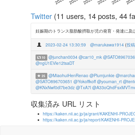
Twitter
(11 users, 14 posts, 44 fa
妊娠期のトランス脂肪酸摂取が児の発育・発達に及ぼす影響 根拠↓
2023-02-24 13:30:59
@marukawa1914
(
投稿
@junchan0034
@car10_mk
@SATO8967036
10
@ngU1EVle12tsaDT
@MiaohuiHenRenao
@Plumjunkie
@marcha
25
@SATO896703651
@Yokoffkoff
@youman_rt
@tent
@KNxNwf0dl7be3dz
@TxA7l
@A33oQhdFsxMVTm
収集済み URL リスト
https://kaken.nii.ac.jp/ja/grant/KAKENHI-PROJ
https://kaken.nii.ac.jp/ja/report/KAKENHI-PR