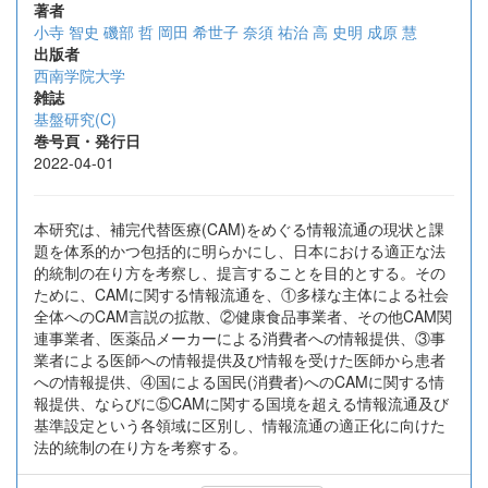
著者
小寺 智史
磯部 哲
岡田 希世子
奈須 祐治
高 史明
成原 慧
出版者
西南学院大学
雑誌
基盤研究(C)
巻号頁・発行日
2022-04-01
本研究は、補完代替医療(CAM)をめぐる情報流通の現状と課
題を体系的かつ包括的に明らかにし、日本における適正な法
的統制の在り方を考察し、提言することを目的とする。その
ために、CAMに関する情報流通を、①多様な主体による社会
全体へのCAM言説の拡散、②健康食品事業者、その他CAM関
連事業者、医薬品メーカーによる消費者への情報提供、③事
業者による医師への情報提供及び情報を受けた医師から患者
への情報提供、④国による国民(消費者)へのCAMに関する情
報提供、ならびに⑤CAMに関する国境を超える情報流通及び
基準設定という各領域に区別し、情報流通の適正化に向けた
法的統制の在り方を考察する。