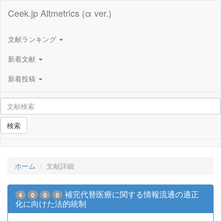
Ceek.jp Altmetrics (α ver.)
文献ランキング
新着文献
新着投稿
検索
ホーム
文献詳細
補完代替医療に関する情報流通の適正
4
0
0
0
化に向けた法的統制