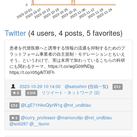
0
2023-11-18
2023-10-01
2023-10-19
2023-11-06
2023-11-24
2023-10-07
2023-10-25
2023-11-12
2023-10-13
2023-10-31
Twitter
(4 users, 4 posts, 5 favorites)
患者を代替医療へと誘導する情報の流通を抑制するためのプ
ラットフォーム事業者の自主規制・モデレーションともいえ
そう。というわけで、実は末席で加わっているこちらの科研
にも関わるテーマ。https://t.co/wgG09fNDjg
https://t.co/r05gAITXFh
2023-10-29 10:14:00
@satoshinr
(
投稿一覧
)
2
リツイート・ネットワーク (2)
6
0.316
@LgE71H4oQlyrW1g
@rot_undblau
2
@curry_professor
@mamoru9jo
@rot_undblau
5
@so6287
@__tsuno