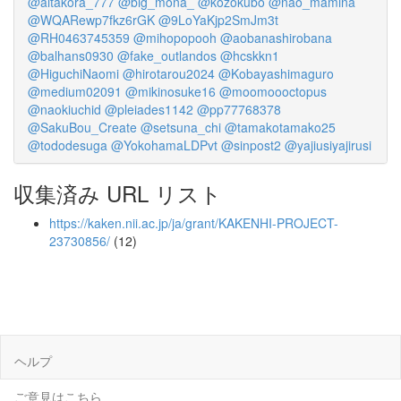
@aitakora_777
@big_mona_
@kozokubo
@nao_mamina
@WQARewp7fkz6rGK
@9LoYaKjp2SmJm3t
@RH0463745359
@mihopopooh
@aobanashirobana
@balhans0930
@fake_outlandos
@hcskkn1
@HiguchiNaomi
@hirotarou2024
@Kobayashimaguro
@medium02091
@mikinosuke16
@moomoooctopus
@naokiuchid
@pleiades1142
@pp77768378
@SakuBou_Create
@setsuna_chi
@tamakotamako25
@tododesuga
@YokohamaLDPvt
@sinpost2
@yajiusiyajirusi
収集済み URL リスト
https://kaken.nii.ac.jp/ja/grant/KAKENHI-PROJECT-
23730856/
(12)
ヘルプ
ご意見はこちら