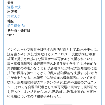
著者
近藤 武夫
出版者
東京大学
雑誌
若手研究(B)
巻号頁・発行日
2011
インクルーシブ教育を目指す合理的配慮として,欧米を中心に,
読み書きや計算,記憶を助けるテクノロジー(支援技術)が教育
場面で提供され,多様な障害者の教育参加が支援されている。
高次脳機能障害や発達障害等のある生徒や学生では,全体的な
知的機能の障害がなくとも,読み書きなど特定の認知機能に選
択的に困難を持つことから,個別の認知機能を支援する技術活
用が重要となる。本研究では認知面の機能障害について支援
技術と認知機能障害のマッチング研究,効果や困難のアセスメ
ント,それらを合理的配慮として教育現場に実装する実践研究
を行った。また結果から,本人,親,教師に,教育場面での支援技
術活用についての情報提供を行った。