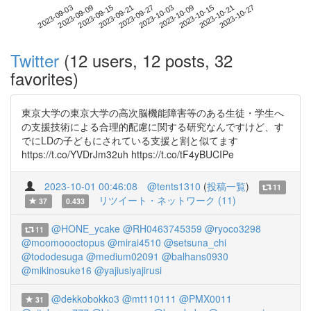
2023-10-21
2023-09-03
2023-09-21
2023-10-09
2023-10-27
2023-09-09
2023-09-27
2023-10-15
2023-09-15
2023-10-03
Twitter
(12 users, 12 posts, 32
favorites)
東京大学の東京大学の高次脳機能障害等のある生徒・学生へ
の支援技術による合理的配慮に関する研究なんですけど、す
でにLDの子どもにされている支援と割と似てます
https://t.co/YVDrJm32uh https://t.co/tF4yBUCIPe
2023-10-01 00:46:08
@tents1310
(
投稿一覧
)
11
リツイート・ネットワーク (11)
37
0.433
@HONE_ycake
@RH0463745359
@ryoco3298
11
@moomoooctopus
@mirai4510
@setsuna_chi
@tododesuga
@medium02091
@balhans0930
@mikinosuke16
@yajiusiyajirusi
@dekkobokko3
@mt110111
@PMX0011
31