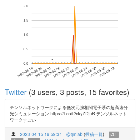
2.0
1.5
1.0
0.5
*
*
0.0
2023-05-06
2023-03-19
2023-04-06
2023-04-24
2023-05-12
2023-03-25
2023-04-12
2023-04-30
2023-03-31
2023-04-18
Twitter
(3 users, 3 posts, 15 favorites)
テンソルネットワークによる低次元強相関電子系の超高速分
光シミュレーション https://t.co/f2ckyZDjnR テンソルネット
ワークすごい
2023-04-15 19:59:34
@tjmlab
(
投稿一覧
)
1