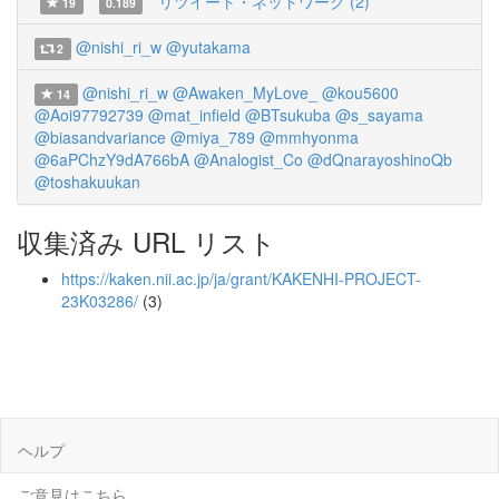
リツイート・ネットワーク (2)
19
0.189
@nishi_ri_w
@yutakama
2
@nishi_ri_w
@Awaken_MyLove_
@kou5600
14
@Aoi97792739
@mat_infield
@BTsukuba
@s_sayama
@biasandvariance
@miya_789
@mmhyonma
@6aPChzY9dA766bA
@Analogist_Co
@dQnarayoshinoQb
@toshakuukan
収集済み URL リスト
https://kaken.nii.ac.jp/ja/grant/KAKENHI-PROJECT-
23K03286/
(3)
ヘルプ
ご意見はこちら