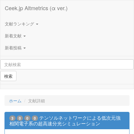
Ceek.jp Altmetrics (α ver.)
文献ランキング
新着文献
新着投稿
検索
ホーム
文献詳細
テンソルネットワークによる低次元強
3
0
0
0
相関電子系の超高速分光シミュレーション