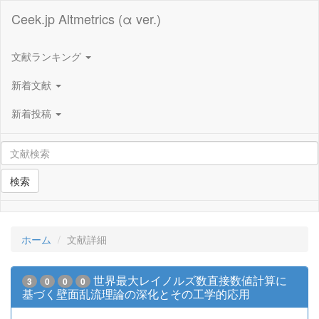
Ceek.jp Altmetrics (α ver.)
文献ランキング
新着文献
新着投稿
検索
ホーム
文献詳細
世界最大レイノルズ数直接数値計算に
3
0
0
0
基づく壁面乱流理論の深化とその工学的応用