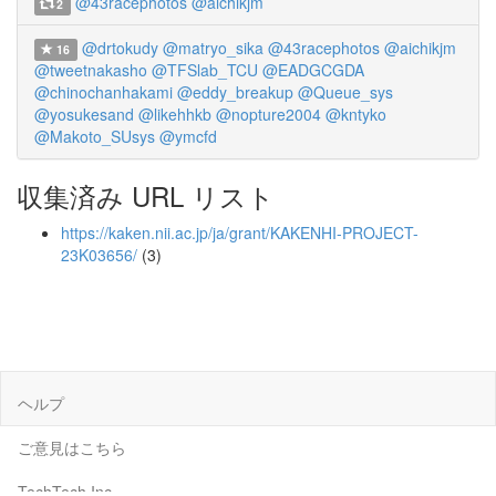
@43racephotos
@aichikjm
2
@drtokudy
@matryo_sika
@43racephotos
@aichikjm
16
@tweetnakasho
@TFSlab_TCU
@EADGCGDA
@chinochanhakami
@eddy_breakup
@Queue_sys
@yosukesand
@likehhkb
@nopture2004
@kntyko
@Makoto_SUsys
@ymcfd
収集済み URL リスト
https://kaken.nii.ac.jp/ja/grant/KAKENHI-PROJECT-
23K03656/
(3)
ヘルプ
ご意見はこちら
TechTech Inc.