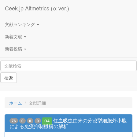
Ceek.jp Altmetrics (α ver.)
文献ランキング
新着文献
新着投稿
検索
ホーム
文献詳細
住血吸虫由来の分泌型細胞外小胞
76
0
0
0
OA
による免疫抑制機構の解析