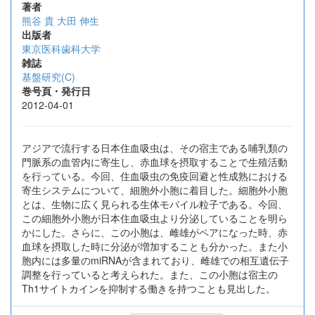
著者
熊谷 貴
大田 伸生
出版者
東京医科歯科大学
雑誌
基盤研究(C)
巻号頁・発行日
2012-04-01
アジアで流行する日本住血吸虫は、その宿主である哺乳類の
門脈系の血管内に寄生し、赤血球を摂取することで生殖活動
を行っている。今回、住血吸虫の免疫回避と性成熟における
寄生システムについて、細胞外小胞に着目した。細胞外小胞
とは、生物に広く見られる生体モバイル粒子である。今回、
この細胞外小胞が日本住血吸虫より分泌していることを明ら
かにした。さらに、この小胞は、雌雄がペアになった時、赤
血球を摂取した時に分泌が増加することも分かった。また小
胞内には多量のmiRNAが含まれており、雌雄での相互遺伝子
調整を行っていると考えられた。また、この小胞は宿主の
Th1サイトカインを抑制する働きを持つことも見出した。