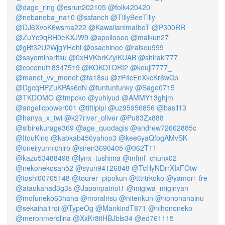
@dago_ring
@esrun202105
@folk420420
@nebaneba_na10
@ssfanch
@TillyBeeTilly
@DJ6XvoK6wsma222
@KawaiianimaIboT
@P300RR
@ZuYc9qRH0eKXJW9
@apolloooo
@maikun27
@gBt32U2WjgYHehi
@osachinoe
@raisou999
@sayominaritsu
@0xHVKbrKZylKUAB
@shiraki777
@coconut18347519
@KOKOTORI2
@kouji7777_
@manet_vv_monet
@ta18su
@zP4cEnXkcKr6wCp
@DgcqHPZuKPAs6dN
@funfunfunky
@Sage0715
@TKDOMO
@tmpcko
@yuhiyud
@AMMY13ghjm
@angelicpower001
@tittipipi
@uz95956856
@basil13
@hanya_x_twi
@k27river_oliver
@Pu83Zx888
@sibirekurage369
@age_quodagis
@andrew72662885c
@ItouKino
@kabkab456yahoo3
@kee6yaQfogAMvSK
@oneijyunnichiro
@siren3690405
@062T11
@kazu53488498
@lynx_tushima
@mfmf_chunx02
@nekonekosan52
@syun94126848
@TcHyNDrrXIxFOtw
@toshi00705148
@tourer_pipokun
@tttrtrkoko
@yamori_fre
@ataokanad3g3s
@Japanpatriot1
@migiwa_miginyan
@mofuneko63hana
@moralrisu
@nitenkun
@nononanainu
@sekaiha1roi
@TypeOg
@MankindT871
@nihononeko
@meronmerolina
@XxKr8itHBJbls34
@ed761115