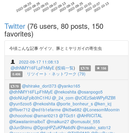
2022-10-07
2022-08-20
2022-09-07
2022-09-25
2022-10-13
2022-08-26
2022-09-13
2022-10-01
2022-09-01
2022-09-19
Twitter
(76 users, 80 posts, 150
favorites)
今頃こんな記事 ゲイツ、豚とミヤリガイの寄生虫
2022-09-17 11:08:13
@dhNMY16FLpFhMyE
(
投稿一覧
)
78
156
リツイート・ネットワーク (79)
0.406
@shirake_dori373
@yanko165
79
@dhNMY16FLpFhMyE
@nekoshita
@osanpogo5
@doNUqFplb3hC1HU
@_24_com
@zOEzSabWPyRZBfl
@yun5zoo5
@nekoshita
@porte_bonheur_s
@ken_icj
@River712
@ed1b1efarme
@ki5w682
@LonesomMoomin
@chocohosi
@amari0213
@TGc51
@AHRICITAL
@KawaiianimaIboT
@maikun27
@omusubi_555
@JunShimu
@DgcqHPZuKPAs6dN
@masako_sato12