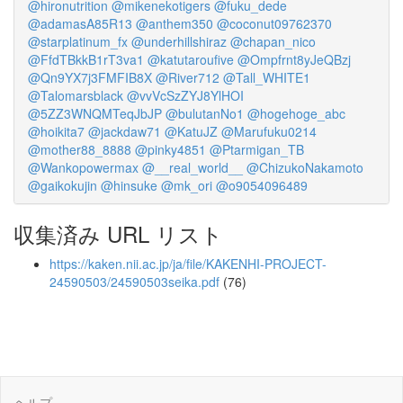
@hironutrition
@mikenekotigers
@fuku_dede
@adamasA85R13
@anthem350
@coconut09762370
@starplatinum_fx
@underhillshiraz
@chapan_nico
@FfdTBkkB1rT3va1
@katutaroufive
@Ompfrnt8yJeQBzj
@Qn9YX7j3FMFIB8X
@River712
@Tall_WHITE1
@Talomarsblack
@vvVcSzZYJ8YlHOI
@5ZZ3WNQMTeqJbJP
@bulutanNo1
@hogehoge_abc
@hoikita7
@jackdaw71
@KatuJZ
@Marufuku0214
@mother88_8888
@pinky4851
@Ptarmigan_TB
@Wankopowermax
@__real_world__
@ChizukoNakamoto
@gaikokujin
@hinsuke
@mk_ori
@o9054096489
収集済み URL リスト
https://kaken.nii.ac.jp/ja/file/KAKENHI-PROJECT-
24590503/24590503seika.pdf
(76)
ヘルプ