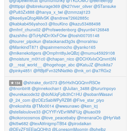
@grapewinecat
@funfunfunky
@TKDOMO
@BenBenjijy
@tittipipi
@sibirekurage369
@k27river_oliver
@STansuke
@Pu83Zx888
@hanya_x_twi
@zmmzaji123
@kee6yaQfogAMvSK
@andrew72662885c
@kabkab456yahoo3
@ItouKino
@kazu53488498
@mfmf_chunx02
@Profswedenborg
@syun94126848
@azshiho
@TcHyNDrrXIxFOtw
@toshi00705148
@tourer_pipokun
@ataokanad3g3s
@moralrisu
@MankindT871
@spainmemocho
@yanko165
@mikenekotigers
@Ompfrnt8yJeQBzj
@mumu45929108
@moisture_m0t1c0
@chapan_nico
@DCHXvIxOQnvnt3N
@__real_world__
@hogehoge_abc
@KatuJZ
@hoikita7
@pinky4851
@RBjdFvn32NNa9kb
@mk_ori
@a7RGx2
@shirake_dori373
@5rHxIhQGQnnRSOe
134
@8nonbiri8
@ginnekochan1
@Julian_3488
@tururinpoyo
@eurekacode32
@doNUqFplb3hC1HU
@sobaniWasavi
@_24_com
@zOEzSabWPyRZBfl
@Five_star_piyo
@nekoshita
@TMo0014
@wwsunawo
@ken_icj
@stellaloulove33
@CYYFrVEvrWNFfJg
@iuaoi39
@kokorocosmos
@love_peacebaby
@menanaOo
@HyrVa8
@ki5w682
@texA9InigmpTB54
@pirodaikan
@DEyZF5EEjaQOHh3
@LonesomMoomin
@phelbz